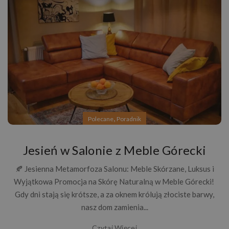
,
Polecane
Poradnik
Jesień w Salonie z Meble Górecki
🍂 Jesienna Metamorfoza Salonu: Meble Skórzane, Luksus i
Wyjątkowa Promocja na Skórę Naturalną w Meble Górecki!
Gdy dni stają się krótsze, a za oknem królują złociste barwy,
nasz dom zamienia...
Czytaj Więcej