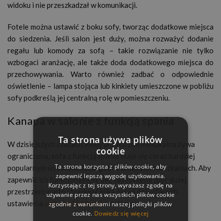
widoku i nie przeszkadzał w komunikacji.
Fotele można ustawić z boku sofy, tworząc dodatkowe miejsca
do siedzenia. Jeśli salon jest duży, można rozważyć dodanie
regału lub komody za sofą – takie rozwiązanie nie tylko
wzbogaci aranżację, ale także doda dodatkowego miejsca do
przechowywania. Warto również zadbać o odpowiednie
oświetlenie – lampa stojąca lub kinkiety umieszczone w pobliżu
sofy podkreślą jej centralną rolę w pomieszczeniu.
Kanapa w salonie z funkcją spania
Ta strona używa plików
W dzisiejszych czasach, kiedy przestrzeń mieszkalna bywa
cookie
ograniczona, sofa z funkcją spania staje się coraz bardziej
Ta strona korzysta z plików cookie, aby
popularnym wyborem. Szczególnie w małych mieszkaniach.
Aby
zapewnić lepszą wygodę użytkowania.
zapewnić ich funkcjonalność bez zajmowania zbyt dużej
Korzystając z tej strony, wyrażasz zgodę na
przestrzeni warto stosować kilka zasad dotyczących
używanie przez nas wszystkich plików cookie
ustawienia
sofy rozkładanej
w salonie.
zgodnie z warunkami naszej polityki plików
cookie.
Dowiedz się więcej