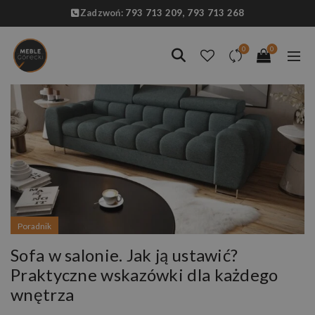
Zadzwoń:
793 713 209,
793 713 268
0
0
Poradnik
Sofa w salonie. Jak ją ustawić?
Praktyczne wskazówki dla każdego
wnętrza