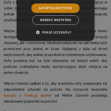
Sofy z funkcją spania to meble wielofunkcyjne, które łączą w
sobie zalety sofy i łóżka. Ich ustawienie w salonie wymaga
AKCEPTUJ WSZYSTKIE
jednak pewnego przemyślenia, aby zapewnić wygodę
użytkowania bez nadmiernego obciążenia przestrzeni.
ODRZUĆ WSZYSTKIE
Ważne jest, aby sofa w salonie z funkcją spania była łatwo
POKAŻ SZCZEGÓŁY
dostępna i nie blokowała komunikacji, zarówno w pozycji
złożonej, jak i rozłożonej. Idealnym miejscem na taki mebel jest
przestrzeń przy jednej ze ścian. Najlepiej z dala od drzwi
wejściowych, aby unikać przeszkód w codziennym użytkowaniu.
Sofa powinna być na tyle odsunięta od innych mebli, aby
podczas rozkładania miała wystarczająco dużo miejsca na
pełne otwarcie.
Warto również zadbać o to, aby w pobliżu sofy znajdowały się
odpowiednie schowki na pościel. Na szczęście wszystkie
kanapy z funkcją spania
od Meble Górecki posiadają
wbudowane pojemniki na pościel.