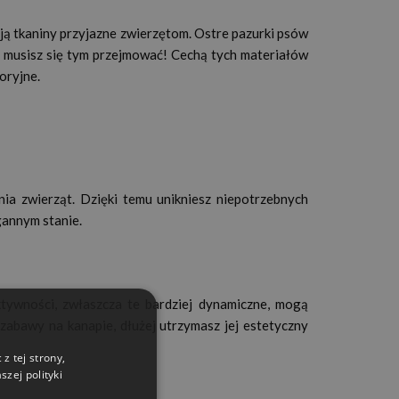
dają tkaniny przyjazne zwierzętom. Ostre pazurki psów
 musisz się tym przejmować! Cechą tych materiałów
oryjne.
a zwierząt. Dzięki temu unikniesz niepotrzebnych
agannym stanie.
tywności, zwłaszcza te bardziej dynamiczne, mogą
zabawy na kanapie, dłużej utrzymasz jej estetyczny
z tej strony,
zej polityki