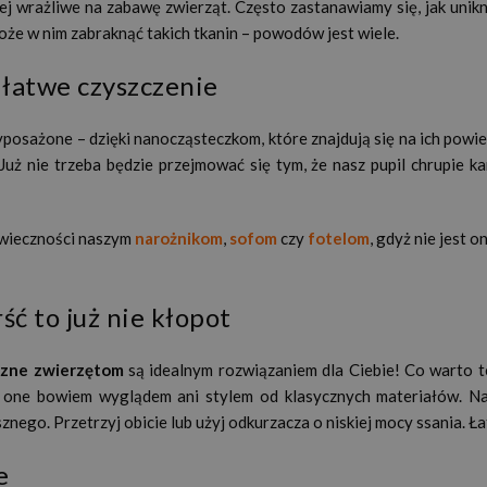
ej wrażliwe na zabawę zwierząt. Często zastanawiamy się, jak unikn
oże w nim zabraknąć takich tkanin – powodów jest wiele.
 łatwe czyszczenie
yposażone – dzięki nanocząsteczkom, które znajdują się na ich powi
Już nie trzeba będzie przejmować się tym, że nasz pupil chrupie k
i wieczności naszym
narożnikom
,
sofom
czy
fotelom
, gdyż nie jest 
rść to już nie kłopot
azne zwierzętom
są idealnym rozwiązaniem dla Ciebie! Co warto te
 one bowiem wyglądem ani stylem od klasycznych materiałów. Nat
znego. Przetrzyj obicie lub użyj odkurzacza o niskiej mocy ssania. 
e