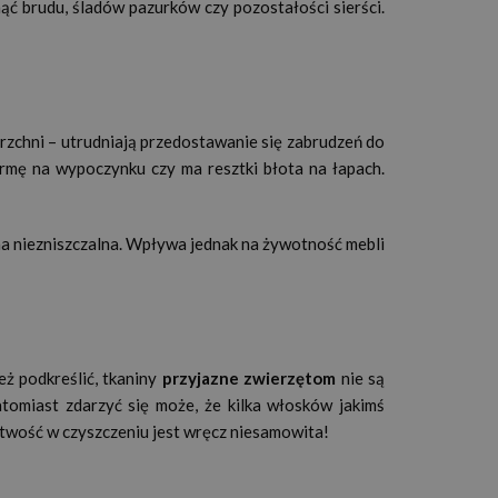
ąć brudu, śladów pazurków czy pozostałości sierści.
erzchni – utrudniają przedostawanie się zabrudzeń do
armę na wypoczynku czy ma resztki błota na łapach.
ona niezniszczalna. Wpływa jednak na żywotność mebli
ż podkreślić, tkaniny
przyjazne zwierzętom
nie są
omiast zdarzyć się może, że kilka włosków jakimś
Łatwość w czyszczeniu jest wręcz niesamowita!