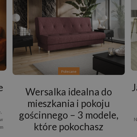
Polecane
e
J
Wersalka idealna do
mieszkania i pokoju
gościnnego – 3 modele,
,
 w
N
które pokochasz
em