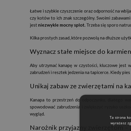
Łatwe i szybkie czyszczenie oraz odporność na wbijan
czy kotów to ich znak szczególny. Swoimi zabawam
jest
niezwykle mocny splot.
Trzeba się sporo natrud
Kilka prostych zasad, które pozwolą na dłuższe użyt
Wyznacz stałe miejsce do karmien
Aby utrzymać kanapę w czystości, kluczowe jest 
zabrudzeń i resztek jedzenia na tapicerce. Kiedy pies
Unikaj zabaw ze zwierzętami na k
Kanapa to przestrzeń do odpoczynku, dlatego war
spowodować zabrudzenia i zwiększyć ryzyko uszkodz
wygląd.
Ta strona ko
wyrażasz zg
Narożnik przyjazny zwierzętom – 