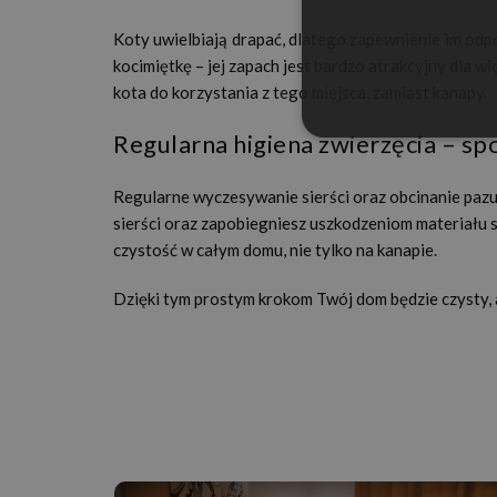
Koty uwielbiają drapać, dlatego zapewnienie im odp
kocimiętkę – jej zapach jest bardzo atrakcyjny dla 
kota do korzystania z tego miejsca, zamiast kanapy.
Regularna higiena zwierzęcia – sp
Regularne wyczesywanie sierści oraz obcinanie pazur
sierści oraz zapobiegniesz uszkodzeniom materiału
czystość w całym domu, nie tylko na kanapie.
Dzięki tym prostym krokom Twój dom będzie czysty, 