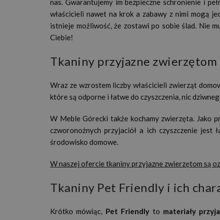
nas. Gwarantujemy im bezpieczne schronienie i peł
właścicieli nawet na krok a zabawy z nimi mogą je
istnieje możliwość, że zostawi po sobie ślad. Nie 
Ciebie!
Tkaniny przyjazne zwierzętom 
Wraz ze wzrostem liczby właścicieli zwierząt domo
które są odporne i łatwe do czyszczenia, nic dziwneg
W Meble Górecki także kochamy zwierzęta. Jako p
czworonożnych przyjaciół a ich czyszczenie jest ł
środowisko domowe.
W naszej ofercie tkaniny przyjazne zwierzętom są o
Tkaniny Pet Friendly i ich cha
Krótko mówiąc,
Pet Friendly
to
materiały przyj