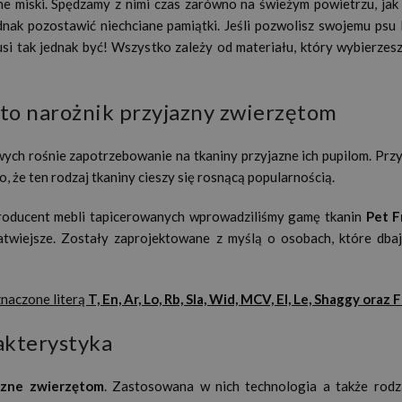
ne miski. Spędzamy z nimi czas zarówno na świeżym powietrzu, jak 
dnak pozostawić niechciane pamiątki. Jeśli pozwolisz swojemu psu
musi tak jednak być! Wszystko zależy od materiału, który wybierzes
to narożnik przyjazny zwierzętom
wych rośnie zapotrzebowanie na tkaniny przyjazne ich pupilom. Prz
o, że ten rodzaj tkaniny cieszy się rosnącą popularnością.
roducent mebli tapicerowanych wprowadziliśmy gamę tkanin
Pet F
atwiejsze. Zostały zaprojektowane z myślą o osobach, które dbaj
znaczone literą
T, En, Ar, Lo, Rb, Sla, Wid, MCV, El, Le, Shaggy oraz 
rakterystyka
azne zwierzętom
. Zastosowana w nich technologia a także rodz