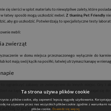
ie się sierści w splot materiału to niewątpliwe zalety, które posia
i w łatwy sposób mogą uszkodzić mebel.
Z tkaniną Pet Friendly
nie
zić, aby go uszkodzić. Potwierdzają to specjalistyczne testy laborat
kownie mebli:
ia zwierząt
wyznaczenie w domu miejsca przeznaczonego wyłącznie do karmieni
 lub kot mają swój kącik na posiłki, łatwiej utrzymasz kanapę w nien
anapie
to ograniczyć zabawy ze zwierzęciem do innych miejsc. Gry i ak
eń na tapicerce. Dbając o to, aby pupil nie przyzwyczajał się do 
Ta strona używa plików cookie
rzysta z plików cookie, aby zapewnić lepszą wygodę użytkowania. Korzystając 
odę na używanie przez nas wszystkich plików cookie zgodnie z warunkami nas
zadbaj o potrzeby kota
plików cookie.
Dowiedz się więcej