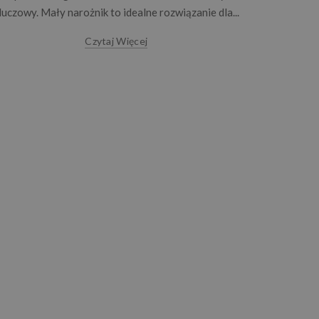
Święta boż
luczowy. Mały narożnik to idealne rozwiązanie dla...
nie tylko z
trendy wnę
Czytaj Więcej
Branża 