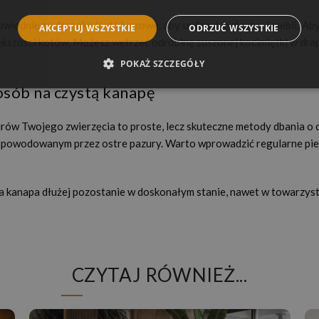
owiedniego drapaka jest kluczowe, aby uniknąć uszkodzeń mebli. Aby
AKCEPTUJ WSZYSTKIE
ODRZUĆ WSZYSTKIE
większości kotów. Możesz wetrzeć odrobinę suszonej kocimiętki w drap
POKAŻ SZCZEGÓŁY
osób na czystą kanapę
ów Twojego zwierzęcia to proste, lecz skuteczne metody dbania o cz
 spowodowanym przez ostre pazury. Warto wprowadzić regularne pie
a kanapa dłużej pozostanie w doskonałym stanie, nawet w towarzystw
CZYTAJ RÓWNIEŻ...