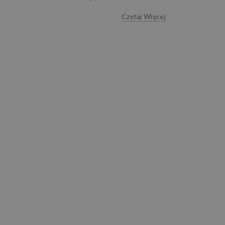
Czytaj Więcej
dają warstwę
h środków
lorystyczne
hronić skórę
ray,...