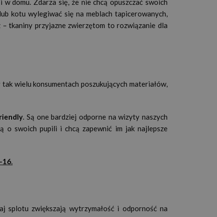
i w domu. Zdarza się, że nie chcą opuszczać swoich
 lub kotu wylegiwać się na meblach tapicerowanych,
z – tkaniny przyjazne zwierzętom to rozwiązanie dla
y tak wielu konsumentach poszukujących materiałów,
riendly
. Są one bardziej odporne na wizyty naszych
ą o swoich pupili i chcą zapewnić im jak najlepsze
F-16
.
aj splotu zwiększają wytrzymałość i odporność na