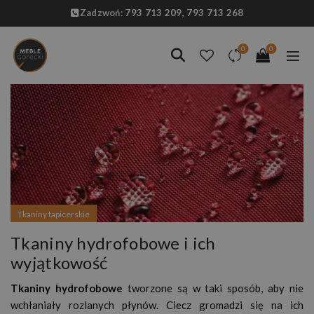
Zadzwoń:
793 713 209,
793 713 268
0
0
Tkaniny tapicerskie
Tkaniny hydrofobowe i ich
wyjątkowość
Tkaniny
hydrofobowe
tworzone są w taki sposób, aby nie
wchłaniały rozlanych płynów. Ciecz gromadzi się na ich