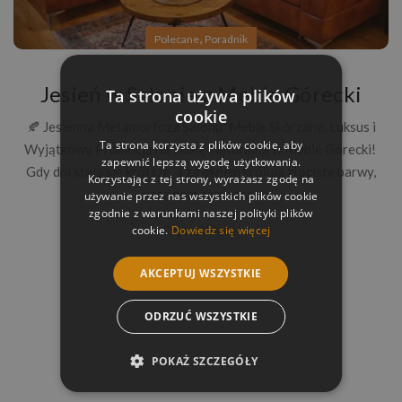
,
Polecane
Poradnik
Jesień w Salonie z Meble Górecki
Ta strona używa plików
cookie
🍂 Jesienna Metamorfoza Salonu: Meble Skórzane, Luksus i
Ta strona korzysta z plików cookie, aby
Wyjątkowa Promocja na Skórę Naturalną w Meble Górecki!
zapewnić lepszą wygodę użytkowania.
Gdy dni stają się krótsze, a za oknem królują złociste barwy,
Korzystając z tej strony, wyrażasz zgodę na
nasz dom zamienia...
używanie przez nas wszystkich plików cookie
zgodnie z warunkami naszej polityki plików
cookie.
Dowiedz się więcej
Czytaj Więcej
AKCEPTUJ WSZYSTKIE
ODRZUĆ WSZYSTKIE
POKAŻ SZCZEGÓŁY