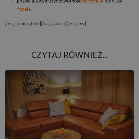
pozwalają wydłużyć żywotność
narożnika
,
sofy
czy
fotela
.
[/vc_column_text][/vc_column][/vc_row]
CZYTAJ RÓWNIEŻ...