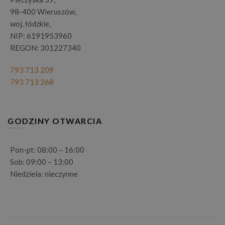
98-400 Wieruszów,
woj. łódzkie,
NIP: 6191953960
REGON: 301227340
793 713 209
793 713 268
GODZINY OTWARCIA
Pon-pt: 08:00 – 16:00
Sob: 09:00 – 13:00
Niedziela: nieczynne