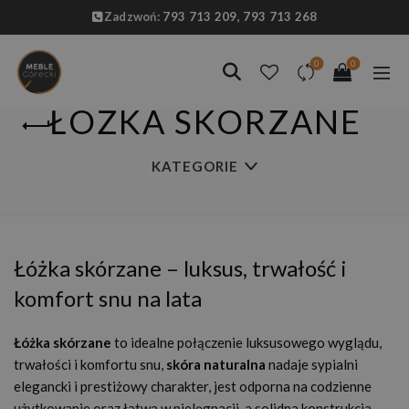
Zadzwoń:
793 713 209,
793 713 268
0
0
ŁÓŻKA SKÓRZANE
KATEGORIE
Łóżka skórzane – luksus, trwałość i
komfort snu na lata
Łóżka skórzane
to idealne połączenie luksusowego wyglądu,
trwałości i komfortu snu,
skóra naturalna
nadaje sypialni
elegancki i prestiżowy charakter, jest odporna na codzienne
użytkowanie oraz łatwa w pielęgnacji, a solidna konstrukcja,