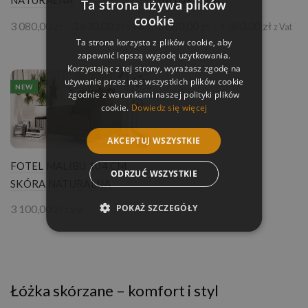
Ta strona używa plików
cookie
Zakres
Zakres
3 080,00
zł
–
3 630,00
zł
3 080,00
zł
–
4 360,00
zł
z Vat
z Vat
cen:
cen:
Ta strona korzysta z plików cookie, aby
od
od
zapewnić lepszą wygodę użytkowania.
3
3
Korzystając z tej strony, wyrażasz zgodę na
080,00 zł
080,00 
używanie przez nas wszystkich plików cookie
NEW
do
do
zgodnie z warunkami naszej polityki plików
3
4
cookie.
Dowiedz się więcej
630,00 zł
360,00 
AKCEPTUJ WSZYSTKIE
FOTEL MALIBU 104 CM
ODRZUĆ WSZYSTKIE
SKÓRA NATURALNA
POKAŻ SZCZEGÓŁY
3 100,00
zł
z Vat
Łóżka skórzane – komfort i styl