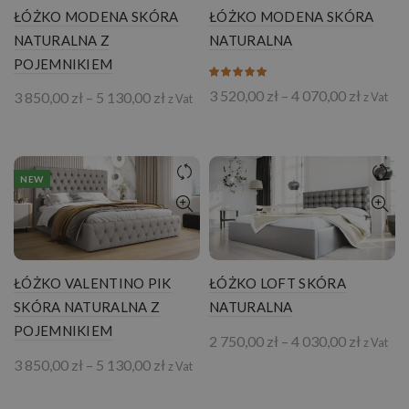
ŁÓŻKO MODENA SKÓRA
ŁÓŻKO MODENA SKÓRA
NATURALNA Z
NATURALNA
POJEMNIKIEM
Zakres
3 520,00
zł
–
4 070,00
zł
Zakres
3 850,00
zł
–
5 130,00
zł
z Vat
z Vat
cen:
cen:
od
od
3
3
520,00 
850,00 zł
do
NEW
do
4
5
070,00 
130,00 zł
ŁÓŻKO VALENTINO PIK
ŁÓŻKO LOFT SKÓRA
SKÓRA NATURALNA Z
NATURALNA
POJEMNIKIEM
Zakres
2 750,00
zł
–
4 030,00
zł
z Vat
cen:
Zakres
3 850,00
zł
–
5 130,00
zł
z Vat
od
cen:
2
od