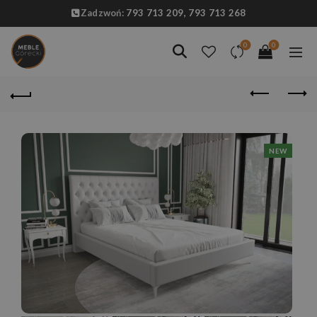
Zadzwoń:
793 713 209,
793 713 268
0
0
NEW