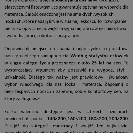
elastycznymi listewkami, co gwarantuje optymalne wsparcie dla
materaca. Całość osadzona jest na
smukłych, wysokich
nóżkach
, które nadają bryle wizualnej lekkości. To rozwiązanie
nie tylko optycznie powiększa sypialnię, ale również umożliwia
swobodną pracę robotom sprzątającym.
Odpowiednie miejsce do spania i odpoczynku to podstawa
naszego dobrego samopoczucia.
Według statystyk człowiek
w ciągu całego życia przeznacza około 25 lat na sen
. To
wystarczający argument aby postawić na wygodę, styl i
unikalność. Dlatego tak ważny jest prawidłowy i świadomy
wybór właściwego dla nas łóżka i materaca. Zapomnij o
nieprzespanych nocach i zapewnij sobie komfortowy sen, na
który zasługujesz!
Łóżko Valentino dostępne jest w czterech rozmiarach
powierzchni spania –
140×200
,
160×200
,
180×200
,
200×200
.
Przejdź do kategorii
materacy
i znajdź ten najbardziej
odpowiedni dla siebie. W naszej ofercie znajdują się materace