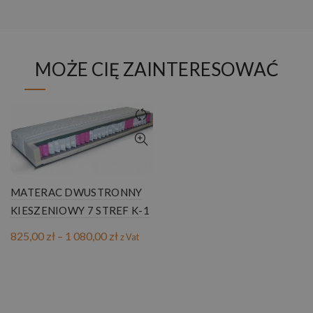
MOŻE CIĘ ZAINTERESOWAĆ
MATERAC DWUSTRONNY
KIESZENIOWY 7 STREF K-1
Zakres
825,00
zł
–
1 080,00
zł
z Vat
cen:
od
825,00 zł
do
1