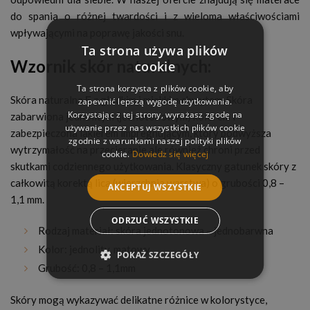
do spania o różnej twardości i z wieloma właściwościami
wpływającymi na poprawę jakości snu.
Ta strona używa plików
Wzornik skór naturalnych:
cookie
Ta strona korzysta z plików cookie, aby
Skóra naturalna
F
z gładkim i miękkim chwytem. Skóra
zapewnić lepszą wygodę użytkowania.
Korzystając z tej strony, wyrażasz zgodę na
zabarwiona jednolitym (jednotonowym) kolorem i
używanie przez nas wszystkich plików cookie
zabezpieczona lakierem impregnującym, który podwyższa
zgodnie z warunkami naszej polityki plików
wytrzymałość na przecieranie ale również chroni przed
cookie.
Dowiedz się więcej
skutkami codziennego użytkowania. Klasyczny gatunek skóry z
całkowitą korektą lica (wierzchnia warstwa) o grubości 0,8 –
AKCEPTUJ WSZYSTKIE
1,1 mm.
ODRZUĆ WSZYSTKIE
Rodzaj materiał: skóra jednotonowa – jednobarwna
Kolor: jednolity, matowy
POKAŻ SZCZEGÓŁY
Grubość: 0,8 – 1,1mm
Skóry mogą wykazywać delikatne różnice w kolorystyce,