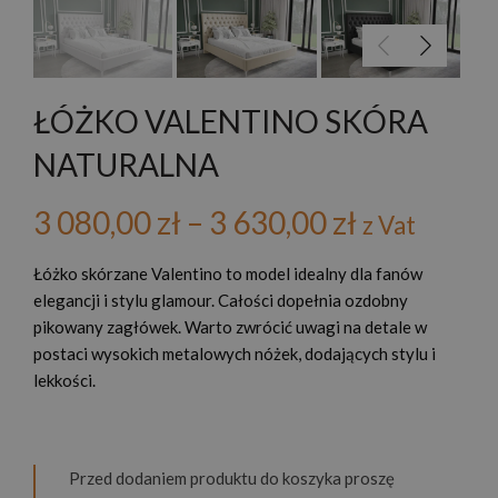
ŁÓŻKO VALENTINO SKÓRA
NATURALNA
Zakres
3 080,00
zł
–
3 630,00
zł
z Vat
cen:
Łóżko skórzane Valentino to model idealny dla fanów
elegancji i stylu glamour. Całości dopełnia ozdobny
od
pikowany zagłówek. Warto zwrócić uwagi na detale w
postaci wysokich metalowych nóżek, dodających stylu i
3
lekkości.
080,00 zł
do
Przed dodaniem produktu do koszyka proszę