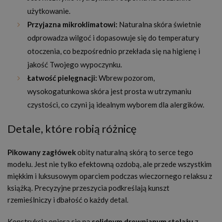
użytkowanie.
Przyjazna mikroklimatowi:
Naturalna skóra świetnie
odprowadza wilgoć i dopasowuje się do temperatury
otoczenia, co bezpośrednio przekłada się na higienę i
jakość Twojego wypoczynku.
Łatwość pielęgnacji:
Wbrew pozorom,
wysokogatunkowa skóra jest prosta w utrzymaniu
czystości, co czyni ją idealnym wyborem dla alergików.
Detale, które robią różnicę
Pikowany zagłówek
obity naturalną skórą to serce tego
modelu. Jest nie tylko efektowną ozdobą, ale przede wszystkim
miękkim i luksusowym oparciem podczas wieczornego relaksu z
książką. Precyzyjne przeszycia podkreślają kunszt
rzemieślniczy i dbałość o każdy detal.
Konstrukcja opiera się na
solidnym drewnianym stelażu
z