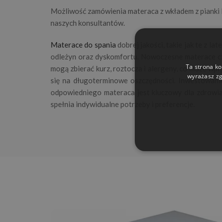
Możliwość zamówienia materaca z wkładem z pianki
naszych konsultantów.
Materace do spania
dobrej jakości, takie jak te z l
odleżyn oraz dyskomfortu. Nowoczesne materace czę
Ta strona ko
mogą zbierać kurz, roztocza i alergeny, co może wp
wyrażasz zg
się na długoterminowe oszczędności. Inwestowanie
odpowiedniego materaca jest kluczowy dla zdrowia, 
spełnia indywidualne potrzeby i preferencje.