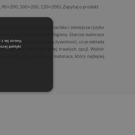
0, 90×200, 100×200, 120×200). Zapytaj o produkt
miernie, co redukuje punkty nacisku i zmniejsza ryzyko
est ważne dla utrzymania higieny. Starsze materace
z tej strony,
aterac do spania ma dłuższą żywotność, co przekłada
zej polityki
sta wymiana tańszych, mniej trwałych opcji. Wybór
 różnych opcji i wybranie materaca, który najlepiej