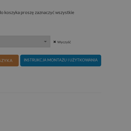
o koszyka proszę zaznaczyć wszystkie
Wyczyść
NNY KIESZENIOWY 7 STREF K-1
INSTRUKCJA MONTAŻU I UŻYTKOWANIA
SZYKA