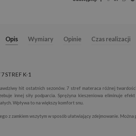
Opis
Wymiary
Opinie
Czas realizacji
 STREF K-1
awdziwy hit ostatnich sezonów. 7 stref materaca różnej twardośc
zebuje innej siły podparcia. Sprężyna kieszeniowa eliminuje efek
ałych. Wpływa to na większy komfort snu.
go z zamkiem wszytym w sposób ułatwiający zdejmowanie. Można p