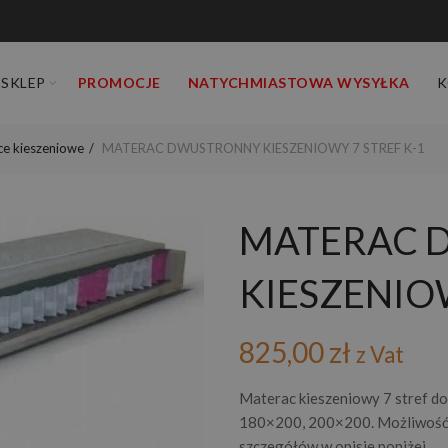
SKLEP
PROMOCJE
NATYCHMIASTOWA WYSYŁKA
K
e kieszeniowe
MATERAC DWUSTRONNY KIESZENIOWY 7 STREF K-1
MATERAC 
KIESZENIOW
825,00
zł
z Vat
Materac kieszeniowy 7 stref d
180×200, 200×200. Możliwość 
szczegółów w opisie poniżej.