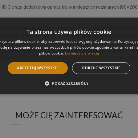
 HR-3 cm za dodatkową opłatą lub w mniejszych rozmiarach (80×20
ateksowe, dostosowują się do kształtu ciała i rozkładają ciężar równo
Ta strona używa plików cookie
sto posiadają właściwości antybakteryjne i przeciwgrzybicze, co j
rzysta z plików cookie, aby zapewnić lepszą wygodę użytkowania. Korzystając 
ływać na zdrowie, szczególnie u osób z alergiami. Dobrze dobrany m
odę na używanie przez nas wszystkich plików cookie zgodnie z warunkami nas
 w wysokiej jakości materac może być bardziej opłacalne niż czę
plików cookie.
Dowiedz się więcej
komfortu i jakości życia. Warto poświęcić czas na przetestowanie
AKCEPTUJ WSZYSTKIE
ODRZUĆ WSZYSTKIE
POKAŻ SZCZEGÓŁY
MOŻE CIĘ ZAINTERESOWAĆ