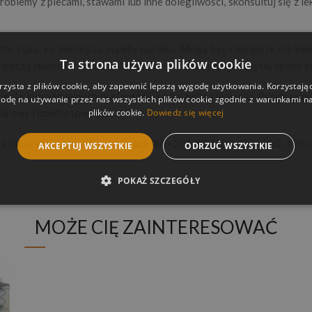
oblemy z plecami, stawami lub inne dolegliwości, skonsultuj się z l
tu ciała, co zmniejsza punkty nacisku. Mogą być cieplejsze niż in
Ta strona używa plików cookie
lepszą jakość i trwałość, ale zawsze porównuj opcje i czytaj opinie
rzysta z plików cookie, aby zapewnić lepszą wygodę użytkowania. Korzystając 
a indywidualnych preferencji, stylu życia i budżetu. Przeprowad
odę na używanie przez nas wszystkich plików cookie zgodnie z warunkami nas
plików cookie.
Dowiedz się więcej
zdrowy i komfortowy sen.
a także w mniejszych rozmiarach (80×200, 90×200, 100×200, 120×2
AKCEPTUJ WSZYSTKIE
ODRZUĆ WSZYSTKIE
POKAŻ SZCZEGÓŁY
MOŻE CIĘ ZAINTERESOWAĆ