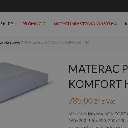
SKLEP
PROMOCJE
NATYCHMIASTOWA WYSYŁKA
K
ce piankowe
MATERAC PIANKOWY KOMFORT HR
MATERAC 
KOMFORT 
785,00
zł
z Vat
Materac piankowy KOMFORT do
160×200, 180×200, 200×200. Ce
zachowaniem po zdjęciu obciąż