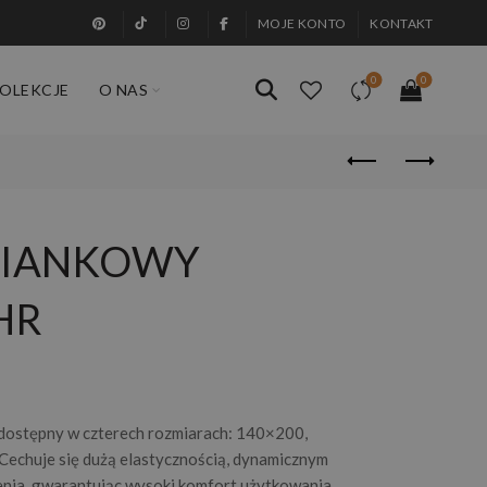
MOJE KONTO
KONTAKT
0
0
OLEKCJE
O NAS
PIANKOWY
HR
stępny w czterech rozmiarach: 140×200,
chuje się dużą elastycznością, dynamicznym
enia, gwarantując wysoki komfort użytkowania.