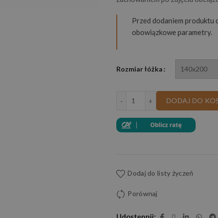
Przed dodaniem produktu d
obowiązkowe parametry.
Rozmiar łóżka
ilość MATERAC PIANKO
DODAJ DO KO
Dodaj do listy życzeń
Porównaj
Udostępnij