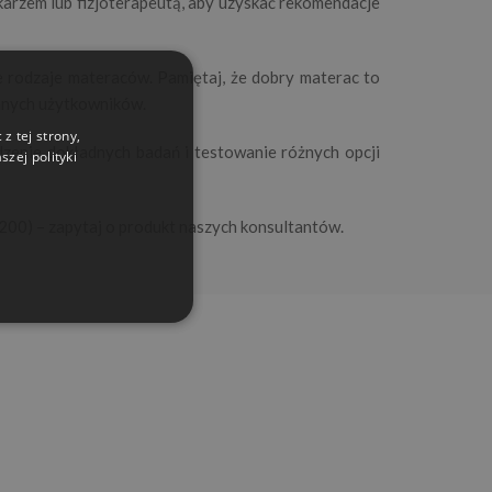
ekarzem lub fizjoterapeutą, aby uzyskać rekomendacje
ne rodzaje materaców. Pamiętaj, że dobry materac to
 innych użytkowników.
z tej strony,
zenie dokładnych badań i testowanie różnych opcji
zej polityki
00) – zapytaj o produkt naszych konsultantów.