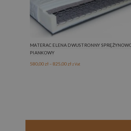
MATERAC ELENA DWUSTRONNY SPRĘŻYNOW
PIANKOWY
Zakres
580,00
zł
–
825,00
zł
z Vat
cen:
od
580,00 zł
do
825,00 zł