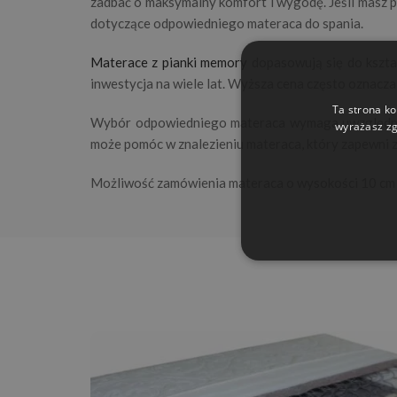
zadbać o maksymalny komfort i wygodę. Jeśli masz pr
dotyczące odpowiedniego materaca do spania.
Materace z pianki memory
dopasowują się do kształ
inwestycja na wiele lat. Wyższa cena często oznacza 
Ta strona ko
Wybór odpowiedniego materaca wymaga uwzględnieni
wyrażasz zg
może pomóc w znalezieniu materaca, który zapewni 
Możliwość zamówienia materaca o wysokości 10 cm 