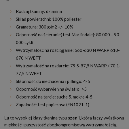
Rodzaj tkaniny: dzianina
Skład powierzchni: 100% poliester
Gramatura: 380 g/m2 +/- 10%
Odporność na ścieranie( test Martindale): 80 000 – 90
000 cykli
Wytrzymałość na rozciąganie: 560-630 N WARP 610-
670 N WEFT
Wytrzymałość na rozdarcie: 79,5-87,9 N WARP / 70,1-
77,5 N WEFT
Skłonność do mechacenia i pillingu: 4-5
Odporność wybarwień na światło: >5
Odporność na tarcie: suche 5, mokre 4-5
Zapalność: test papierosa (EN1021-1)
Lu
to wysokiej klasy tkanina typu
szenil
, która łączy wyjątkową
miękkość i puszystość z bezkompromisową wytrzymałością.