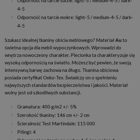
Odporność na tarcie suche: light-5 / medium-4-5 / dark-
4-5
Odporność na tarcie mokre: light-5 / medium-4-5 / dark-
4-5
Szukasz idealnej tkaniny obicia meblowego? Materiał
Au
to
świetna opcja dla mebli wypoczynkowych. Wprowadzi do
wnętrza nowoczesny charakter. Plecionka ta charakteryzuje się
wysoką odpornością na światło. Możesz być pewien, że swoją
intensywną barwę zachowa na długo. Tkanina obiciowa
posiada certyfikat Oeko-Tex. Świadczy on o spełnieniu
najwyższych standardów bezpieczeństwa i jakości. Materiał
wolny jest od szkodliwych substancji.
Gramatura: 400 g/m2 +/- 5%
Szerokość tkaniny: 146 cm +/- 2 cm
Ścieralność Test Martindale: 115 000
Pilingi: 4