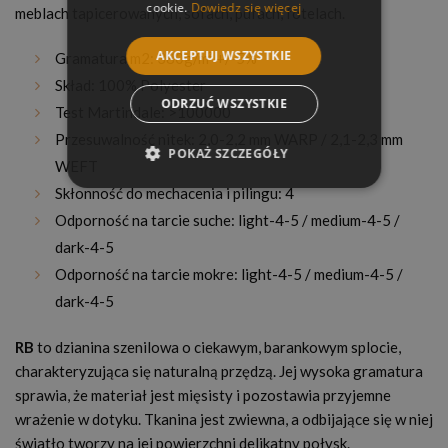
cookie.
Dowiedz się więcej
meblach tapicerowanych, sofach, pufach, fotelach.
AKCEPTUJ WSZYSTKIE
Gramatura m2: 380g/m² +/-5%
Skład: 100% Polyester
ODRZUĆ WSZYSTKIE
Test Martindale: >100000
Przesuwalność nitek: 2,0-2,2 mm WARP / 2,1-2,3 mm
POKAŻ SZCZEGÓŁY
WEFT
Skłonność do mechacenia i pilingu: 4
Odporność na tarcie suche: light-4-5 / medium-4-5 /
dark-4-5
Odporność na tarcie mokre: light-4-5 / medium-4-5 /
dark-4-5
RB
to dzianina szenilowa o ciekawym, barankowym splocie,
charakteryzująca się naturalną przędzą. Jej wysoka gramatura
sprawia, że materiał jest mięsisty i pozostawia przyjemne
wrażenie w dotyku. Tkanina jest zwiewna, a odbijające się w niej
światło tworzy na jej powierzchni delikatny połysk.