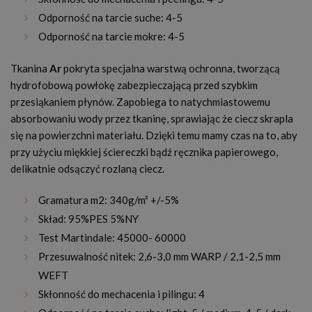
Odporność na tarcie suche: 4-5
Odporność na tarcie mokre: 4-5
Tkanina
Ar
pokryta specjalna warstwą ochronna, tworzącą
hydrofobową powłokę zabezpieczającą przed szybkim
przesiąkaniem płynów. Zapobiega to natychmiastowemu
absorbowaniu wody przez tkaninę, sprawiając że ciecz skrapla
się na powierzchni materiału. Dzięki temu mamy czas na to, aby
przy użyciu miękkiej ściereczki bądź ręcznika papierowego,
delikatnie odsączyć rozlaną ciecz.
Gramatura m2: 340g/m² +/-5%
Skład: 95%PES 5%NY
Test Martindale: 45000- 60000
Przesuwalność nitek: 2,6-3,0 mm WARP / 2,1-2,5 mm
WEFT
Skłonność do mechacenia i pilingu: 4