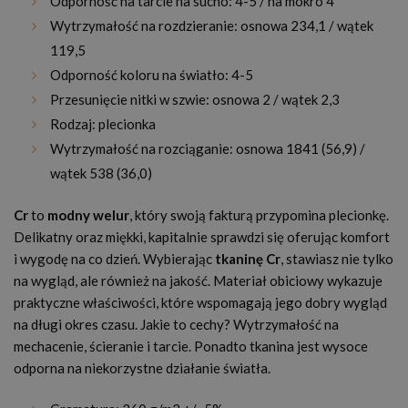
Odporność na tarcie na sucho: 4-5 / na mokro 4
Wytrzymałość na rozdzieranie: osnowa 234,1 / wątek
119,5
Odporność koloru na światło: 4-5
Przesunięcie nitki w szwie: osnowa 2 / wątek 2,3
Rodzaj: plecionka
Wytrzymałość na rozciąganie: osnowa 1841 (56,9) /
wątek 538 (36,0)
Cr
to
modny welur
, który swoją fakturą przypomina plecionkę.
Delikatny oraz miękki, kapitalnie sprawdzi się oferując komfort
i wygodę na co dzień. Wybierając
tkaninę Cr
, stawiasz nie tylko
na wygląd, ale również na jakość. Materiał obiciowy wykazuje
praktyczne właściwości, które wspomagają jego dobry wygląd
na długi okres czasu. Jakie to cechy? Wytrzymałość na
mechacenie, ścieranie i tarcie. Ponadto tkanina jest wysoce
odporna na niekorzystne działanie światła.