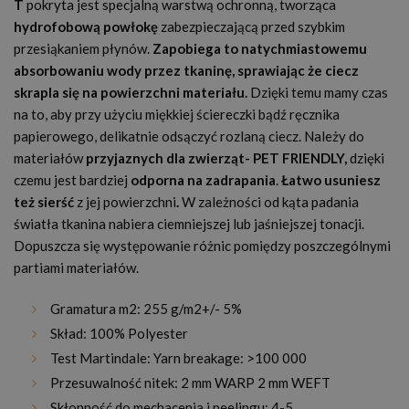
T
pokryta jest specjalną warstwą ochronną, tworząca
hydrofobową powłokę
zabezpieczającą przed szybkim
przesiąkaniem płynów.
Zapobiega to natychmiastowemu
absorbowaniu wody przez tkaninę, sprawiając że ciecz
skrapla się na powierzchni materiału.
Dzięki temu mamy czas
na to, aby przy użyciu miękkiej ściereczki bądź ręcznika
papierowego, delikatnie odsączyć rozlaną ciecz. Należy do
materiałów
przyjaznych dla zwierząt
- PET FRIENDLY,
dzięki
czemu jest bardziej
odporna na zadrapania
.
Łatwo usuniesz
też sierść
z jej powierzchni
.
W zależności od kąta padania
światła tkanina nabiera ciemniejszej lub jaśniejszej tonacji.
Dopuszcza się występowanie różnic pomiędzy poszczególnymi
partiami materiałów.
Gramatura m2: 255 g/m2+/- 5%
Skład: 100% Polyester
Test Martindale: Yarn breakage: >100 000
Przesuwalność nitek: 2 mm WARP 2 mm WEFT
Skłonność do mechacenia i peelingu: 4-5