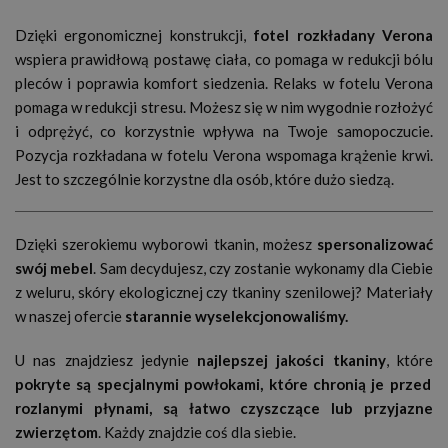
Dzięki ergonomicznej konstrukcji,
fotel rozkładany Verona
wspiera prawidłową postawę ciała, co pomaga w redukcji bólu
pleców i poprawia komfort siedzenia. Relaks w fotelu Verona
pomaga w redukcji stresu. Możesz się w nim wygodnie rozłożyć
i odprężyć, co korzystnie wpływa na Twoje samopoczucie.
Pozycja rozkładana w fotelu Verona wspomaga krążenie krwi.
Jest to szczególnie korzystne dla osób, które dużo siedzą.
Dzięki szerokiemu wyborowi tkanin, możesz
spersonalizować
swój mebel
. Sam decydujesz, czy zostanie wykonamy dla Ciebie
z weluru, skóry ekologicznej czy tkaniny szenilowej? Materiały
w naszej ofercie
s
tarannie wyselekcjonowaliśmy.
U nas znajdziesz jedynie
najlepszej jakości tkaniny
, które
pokryte są specjalnymi powłokami, które chronią je przed
rozlanymi płynami, są łatwo czyszczące lub przyjazne
zwierzętom
. Każdy znajdzie coś dla siebie.