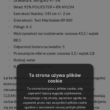
Gramatura: 360 g/m2 +/- 5%
Skład: 92% POLIESTER + 8% NYLON
Szerokość tkaniny: 145 cm +/- 2 cm
Ścieralność: Test Martindale 89 000
Pilingi: 4-5
Wytrzymałość na rozdzieranie: osnowa 43,5 / wątek
88,5
Odporność koloru na światło: 5
Przesunięcie nitki w szwie: osnowa 3,3 / wątek 2,8
Rodzaj: welur
R.E.A.C.H. Standard: Tak
Ta strona używa plików
Lo to tkanina
przyjemna w dotyku tkanina welurowa o bogatej
cookie
kolorystyce. Materiał obiciowy przyjazny zwierzętom,
Ta strona korzysta z plików cookie, aby
niesamowite połączenie funkcjonalności w postaci EASY
zapewnić lepszą wygodę użytkowania.
CLEAN z cechą PET FRIENDLY. Te dwie właściwości pozwalają
Korzystając z tej strony, wyrażasz zgodę na
na bardzo łatwe usuwanie brudu i sierści, zapobiegając wbijaniu
używanie przez nas wszystkich plików cookie
zgodnie z warunkami naszej polityki plików
się jej we wnętrze tkaniny. Tkanina idealnie sprawdza się na