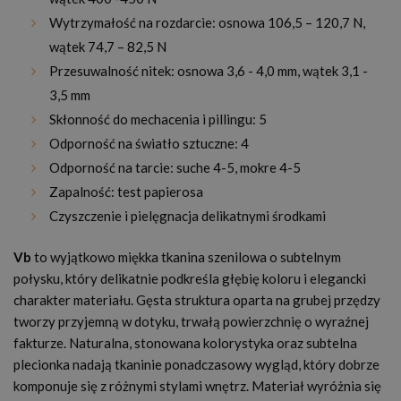
Wytrzymałość na rozdarcie: osnowa 106,5 – 120,7 N,
wątek 74,7 – 82,5 N
Przesuwalność nitek: osnowa 3,6 - 4,0 mm, wątek 3,1 -
3,5 mm
Skłonność do mechacenia i pillingu: 5
Odporność na światło sztuczne: 4
Odporność na tarcie: suche 4-5, mokre 4-5
Zapalność: test papierosa
Czyszczenie i pielęgnacja delikatnymi środkami
Vb
to wyjątkowo miękka tkanina szenilowa o subtelnym
połysku, który delikatnie podkreśla głębię koloru i elegancki
charakter materiału. Gęsta struktura oparta na grubej przędzy
tworzy przyjemną w dotyku, trwałą powierzchnię o wyraźnej
fakturze. Naturalna, stonowana kolorystyka oraz subtelna
plecionka nadają tkaninie ponadczasowy wygląd, który dobrze
komponuje się z różnymi stylami wnętrz. Materiał wyróżnia się