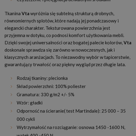
Tkanina
Vta
wyróżnia się subtelną strukturą drobnych,
równomiernych splotów, które nadają jej ponadczasowy i
elegancki charakter. Teksturowana powierzchnia jest
przyjemna w dotyku, co podnosi komfort użytkowania mebli.
Dzięki swojej uniwersalności oraz bogatej palecie kolorów,
Vta
doskonale sprawdza się zarówno w nowoczesnych, jak i
klasycznych aranżacjach. To niezawodny wybór w tapicerstwie,
gwarantujący trwałość oraz piękny wygląd przez długie lata.
Rodzaj tkaniny: plecionka
Skład powierzchni: 100% poliester
Gramatura: 330 g/m2 +/- 5%
Wzór: gładki
Odporność na ścieranie( test Martindale): 25 000 – 35
000 cykli
Wytrzymałość na rozciąganie: osnowa 1450 -1600 N,
wątek 400 -450 N