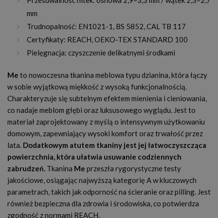
Przesuwalność nitek: osnowa 2,9–3,3 mm / wątek 2,3–2,7
mm
Trudnopalność: EN1021-1, BS 5852, CAL TB 117
Certyfikaty: REACH, OEKO-TEX STANDARD 100
Pielęgnacja: czyszczenie delikatnymi środkami
Me
to nowoczesna tkanina meblowa typu dzianina, która łączy
w sobie wyjątkową miękkość z wysoką funkcjonalnością.
Charakteryzuje się subtelnym efektem mienienia i cieniowania,
co nadaje meblom głębi oraz luksusowego wyglądu. Jest to
materiał zaprojektowany z myślą o intensywnym użytkowaniu
domowym, zapewniający wysoki komfort oraz trwałość przez
lata.
Dodatkowym atutem tkaniny jest jej łatwoczyszcząca
powierzchnia, która ułatwia usuwanie codziennych
zabrudzeń.
Tkanina
Me
przeszła rygorystyczne testy
jakościowe, osiągając najwyższą kategorię A w kluczowych
parametrach, takich jak odporność na ścieranie oraz pilling. Jest
również bezpieczna dla zdrowia i środowiska, co potwierdza
zgodność z normami REACH.