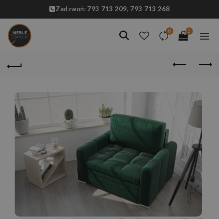
Zadzwoń:
793 713 209,
793 713 268
0
0