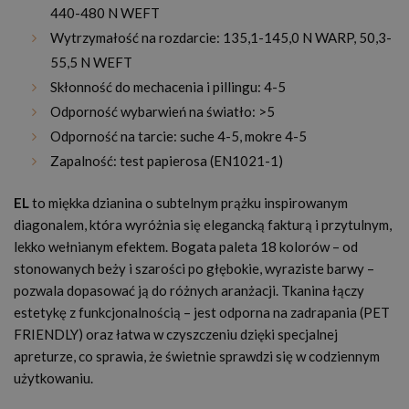
440-480 N WEFT
Wytrzymałość na rozdarcie: 135,1-145,0 N WARP, 50,3-
55,5 N WEFT
Skłonność do mechacenia i pillingu: 4-5
Odporność wybarwień na światło: >5
Odporność na tarcie: suche 4-5, mokre 4-5
Zapalność: test papierosa (EN1021-1)
EL
to miękka dzianina o subtelnym prążku inspirowanym
diagonalem, która wyróżnia się elegancką fakturą i przytulnym,
lekko wełnianym efektem. Bogata paleta 18 kolorów – od
stonowanych beży i szarości po głębokie, wyraziste barwy –
pozwala dopasować ją do różnych aranżacji. Tkanina łączy
estetykę z funkcjonalnością – jest odporna na zadrapania (PET
FRIENDLY) oraz łatwa w czyszczeniu dzięki specjalnej
apreturze, co sprawia, że świetnie sprawdzi się w codziennym
użytkowaniu.