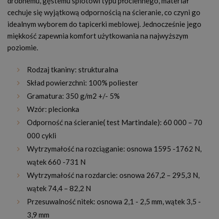
drobnemu, gęstemu splotowi typu płóciennego, materiał
cechuje się wyjątkową odpornością na ścieranie, co czyni go
idealnym wyborem do tapicerki meblowej. Jednocześnie jego
miękkość zapewnia komfort użytkowania na najwyższym
poziomie.
Rodzaj tkaniny: strukturalna
Skład powierzchni: 100% poliester
Gramatura: 350 g/m2 +/- 5%
Wzór: plecionka
Odporność na ścieranie( test Martindale): 60 000 – 70
000 cykli
Wytrzymałość na rozciąganie: osnowa 1595 -1762 N,
wątek 660 -731 N
Wytrzymałość na rozdarcie: osnowa 267,2 – 295,3 N,
wątek 74,4 – 82,2 N
Przesuwalność nitek: osnowa 2,1 - 2,5 mm, wątek 3,5 -
3,9 mm