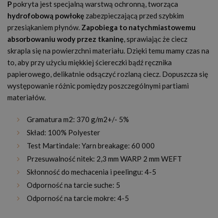
P
pokryta jest specjalną warstwą ochronną, tworząca
hydrofobową powłokę
zabezpieczającą przed szybkim
przesiąkaniem płynów.
Zapobiega to natychmiastowemu
absorbowaniu wody przez tkaninę
, sprawiając że ciecz
skrapla się na powierzchni materiału. Dzięki temu mamy czas na
to, aby przy użyciu miękkiej ściereczki bądź ręcznika
papierowego, delikatnie odsączyć rozlaną ciecz. Dopuszcza się
występowanie różnic pomiędzy poszczególnymi partiami
materiałów.
Gramatura m
2:
370 g/m
2
+/- 5%
Skład: 100% Polyester
Test Martindale: Yarn breakage: 60 000
Przesuwalność nitek: 2,3 mm WARP 2 mm WEFT
Skłonność do mechacenia i peelingu: 4-5
Odporność na tarcie suche: 5
Odporność na tarcie mokre: 4-5