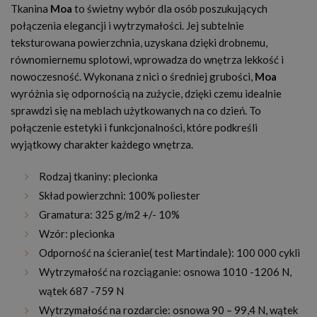
Tkanina
Moa
to świetny wybór dla osób poszukujących
połączenia elegancji i wytrzymałości. Jej subtelnie
teksturowana powierzchnia, uzyskana dzięki drobnemu,
równomiernemu splotowi, wprowadza do wnętrza lekkość i
nowoczesność. Wykonana z nici o średniej grubości,
Moa
wyróżnia się odpornością na zużycie, dzięki czemu idealnie
sprawdzi się na meblach użytkowanych na co dzień. To
połączenie estetyki i funkcjonalności, które podkreśli
wyjątkowy charakter każdego wnętrza.
Rodzaj tkaniny: plecionka
Skład powierzchni: 100% poliester
Gramatura: 325 g/m2 +/- 10%
Wzór: plecionka
Odporność na ścieranie( test Martindale): 100 000 cykli
Wytrzymałość na rozciąganie: osnowa 1010 -1206 N,
wątek 687 -759 N
Wytrzymałość na rozdarcie: osnowa 90 – 99,4 N, wątek