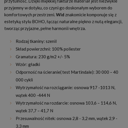
przytulność. Dzięki miękkiej fakturze materiał jest niezwykle
przyjemny w dotyku, co czyni go doskonałym wyborem do
komfortowych przestrzeni.
Wid
znakomicie komponuje się z
estetyką stylu BOHO, łącząc naturalne piękno z nutą elegancji,
tworząc przyjazne, pełne harmonii wnętrza.
Rodzaj tkaniny: szenil
Skład powierzchni: 100% poliester
Gramatura: 230 g/m2 +/- 5%
Wzór: gładki
Odporność na ścieranie( test Martindale): 30 000 – 40
000 cykli
Wytrzymałość na rozciąganie: osnowa 917 -1013 N,
wątek 400 -444 N
Wytrzymałość na rozdarcie: osnowa 103,6 – 114,6 N,
wątek 37,7 – 41,7 N
Przesuwalność nitek: osnowa 2,8 - 3,2 mm, wątek 2,9 -
3,3 mm