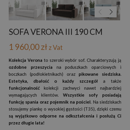
SOFA VERONA III 190 CM
1 960,00
zł
z Vat
Kolekcja Verona
to szeroki wybór sof. Charakteryzują ją
ozdobne przeszycia
na poduszkach oparciowych i
boczkach (podłokietnikach) oraz
pikowane siedziska
.
Estetyka, dbałość o każdy szczegół
a także
funkcjonalność
kolekcji zachwyci nawet najbardziej
wymagających klientów.
Wszystkie sofy posiadają
funkcję spania oraz pojemnik na pościel
. Na siedziskach
stosujemy piankę o wysokiej gęstości (T35), dzięki czemu
są wyjątkowo odporne na odkształcenia i posłużą Ci
przez długie lata!