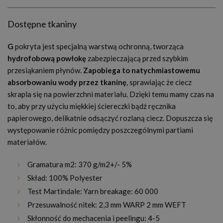
Dostępne tkaniny
G
pokryta jest specjalną warstwą ochronną, tworząca
hydrofobową powłokę
zabezpieczającą przed szybkim
przesiąkaniem płynów.
Zapobiega to natychmiastowemu
absorbowaniu wody przez tkaninę
, sprawiając że ciecz
skrapla się na powierzchni materiału. Dzięki temu mamy czas na
to, aby przy użyciu miękkiej ściereczki bądź ręcznika
papierowego, delikatnie odsączyć rozlaną ciecz. Dopuszcza się
występowanie różnic pomiędzy poszczególnymi partiami
materiałów.
Gramatura m2: 370 g/m2+/- 5%
Skład: 100% Polyester
Test Martindale: Yarn breakage: 60 000
Przesuwalność nitek: 2,3 mm WARP 2 mm WEFT
Skłonność do mechacenia i peelingu: 4-5