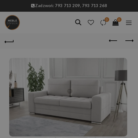
Zadzwoń:
793 713 209,
793 713 268
0
0