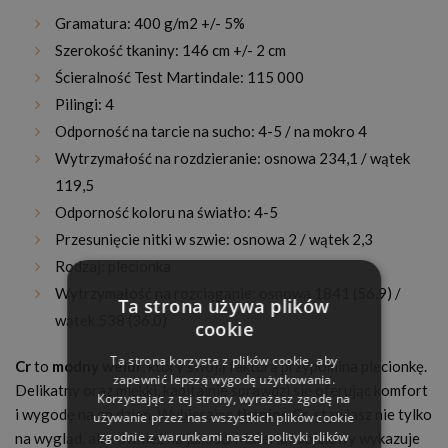
Gramatura: 400 g/m2 +/- 5%
Szerokość tkaniny: 146 cm +/- 2 cm
Ścieralność Test Martindale: 115 000
Pilingi: 4
Odporność na tarcie na sucho: 4-5 / na mokro 4
Wytrzymałość na rozdzieranie: osnowa 234,1 / wątek
119,5
Odporność koloru na światło: 4-5
Przesunięcie nitki w szwie: osnowa 2 / wątek 2,3
Rodzaj: plecionka
Wytrzymałość na rozciąganie: osnowa 1841 (56,9) /
Ta strona używa plików
wątek 538 (36,0)
cookie
Ta strona korzysta z plików cookie, aby
Cr
to
modny welur
, który swoją fakturą przypomina plecionkę.
zapewnić lepszą wygodę użytkowania.
Delikatny oraz miękki, kapitalnie sprawdzi się oferując komfort
Korzystając z tej strony, wyrażasz zgodę na
i wygodę na co dzień. Wybierając
tkaninę Cr
, stawiasz nie tylko
używanie przez nas wszystkich plików cookie
zgodnie z warunkami naszej polityki plików
na wygląd, ale również na jakość. Materiał obiciowy wykazuje