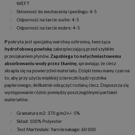
WEFT
Skłonność do mechacenia i peelingu: 4-5
Odporność na tarcie suche: 4-5
Odporność na tarcie mokre: 4-5
P
pokryta jest specjalną warstwą ochronną, tworząca
hydrofobową powłokę
zabezpieczającą przed szybkim
przesiąkaniem płynów.
Zapobiega to natychmiastowemu
absorbowaniu wody przez tkaninę
, sprawiając że ciecz
skrapla się na powierzchni materiału. Dzięki temu mamy czas na
to, aby przy użyciu miękkiej ściereczki bądź ręcznika
papierowego, delikatnie odsączyć rozlaną ciecz. Dopuszcza się
występowanie różnic pomiędzy poszczególnymi partiami
materiałów.
Gramatura m
2:
370 g/m
2
+/- 5%
Skład: 100% Polyester
Test Martindale: Yarn breakage: 60 000