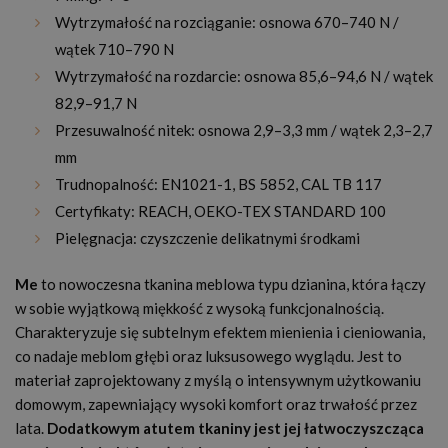
Wytrzymałość na rozciąganie: osnowa 670–740 N /
wątek 710–790 N
Wytrzymałość na rozdarcie: osnowa 85,6–94,6 N / wątek
82,9–91,7 N
Przesuwalność nitek: osnowa 2,9–3,3 mm / wątek 2,3–2,7
mm
Trudnopalność: EN1021-1, BS 5852, CAL TB 117
Certyfikaty: REACH, OEKO-TEX STANDARD 100
Pielęgnacja: czyszczenie delikatnymi środkami
Me
to nowoczesna tkanina meblowa typu dzianina, która łączy
w sobie wyjątkową miękkość z wysoką funkcjonalnością.
Charakteryzuje się subtelnym efektem mienienia i cieniowania,
co nadaje meblom głębi oraz luksusowego wyglądu. Jest to
materiał zaprojektowany z myślą o intensywnym użytkowaniu
domowym, zapewniający wysoki komfort oraz trwałość przez
lata.
Dodatkowym atutem tkaniny jest jej łatwoczyszcząca