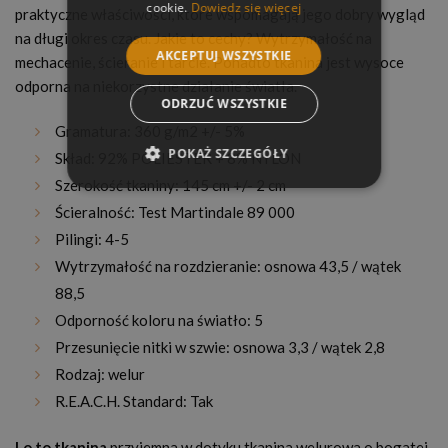
cookie.
Dowiedz się więcej
praktyczne właściwości, które wspomagają jego dobry wygląd
na długi okres czasu. Jakie to cechy? Wytrzymałość na
AKCEPTUJ WSZYSTKIE
mechacenie, ścieranie i tarcie. Ponadto tkanina jest wysoce
odporna na niekorzystne działanie światła.
ODRZUĆ WSZYSTKIE
Gramatura: 360 g/m2 +/- 5%
POKAŻ SZCZEGÓŁY
Skład: 92% POLIESTER + 8% NYLON
Szerokość tkaniny: 145 cm +/- 2 cm
Ścieralność: Test Martindale 89 000
Pilingi: 4-5
Wytrzymałość na rozdzieranie: osnowa 43,5 / wątek
88,5
Odporność koloru na światło: 5
Przesunięcie nitki w szwie: osnowa 3,3 / wątek 2,8
Rodzaj: welur
R.E.A.C.H. Standard: Tak
Lo to tkanina
przyjemna w dotyku tkanina welurowa o bogatej