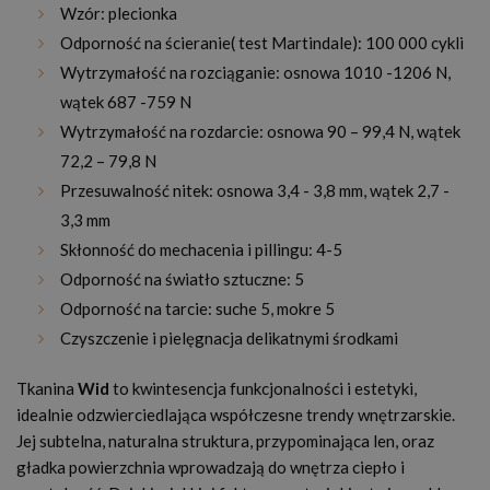
Wzór: plecionka
Odporność na ścieranie( test Martindale): 100 000 cykli
Wytrzymałość na rozciąganie: osnowa 1010 -1206 N,
wątek 687 -759 N
Wytrzymałość na rozdarcie: osnowa 90 – 99,4 N, wątek
72,2 – 79,8 N
Przesuwalność nitek: osnowa 3,4 - 3,8 mm, wątek 2,7 -
3,3 mm
Skłonność do mechacenia i pillingu: 4-5
Odporność na światło sztuczne: 5
Odporność na tarcie: suche 5, mokre 5
Czyszczenie i pielęgnacja delikatnymi środkami
Tkanina
Wid
to kwintesencja funkcjonalności i estetyki,
idealnie odzwierciedlająca współczesne trendy wnętrzarskie.
Jej subtelna, naturalna struktura, przypominająca len, oraz
gładka powierzchnia wprowadzają do wnętrza ciepło i