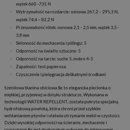
wątek 660 -731 N
Wytrzymałość na rozdarcie: osnowa 267,2 – 295,3 N,
wątek 74,4 – 82,2 N
Przesuwalność nitek: osnowa 2,1 - 2,5 mm, wątek 3,5 -
3,9 mm
Skłonność do mechacenia i pillingu: 5
Odporność na światło sztuczne: 5
Odporność na tarcie: suche 5, mokre 4-5
Zapalność: test papierosa
Czyszczenie i pielęgnacja delikatnymi środkami
Szenilowa tkanina obiciowa
Sc
to elegancka plecionka o
miękkiej, przyjemnej w dotyku strukturze, Wykonana w
technologii WATER REPELLENT, została pokryta specjalną
hydrofobową powłoką, która chroni przed szybkim
wchłanianiem płynów i ułatwia utrzymanie mebli w czystości.
Dzięki wysokiej odporności na ścieranie, mechacenie i
rozciąganie
Sc
jest doskonałym wyborem do intensywnie