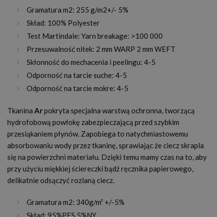
Gramatura m2: 255 g/m2+/- 5%
Skład: 100% Polyester
Test Martindale: Yarn breakage: >100 000
Przesuwalność nitek: 2 mm WARP 2 mm WEFT
Skłonność do mechacenia i peelingu: 4-5
Odporność na tarcie suche: 4-5
Odporność na tarcie mokre: 4-5
Tkanina
Ar
pokryta specjalna warstwą ochronna, tworzącą
hydrofobową powłokę zabezpieczającą przed szybkim
przesiąkaniem płynów. Zapobiega to natychmiastowemu
absorbowaniu wody przez tkaninę, sprawiając że ciecz skrapla
się na powierzchni materiału. Dzięki temu mamy czas na to, aby
przy użyciu miękkiej ściereczki bądź ręcznika papierowego,
delikatnie odsączyć rozlaną ciecz.
Gramatura m2: 340g/m² +/-5%
Skład: 95%PES 5%NY