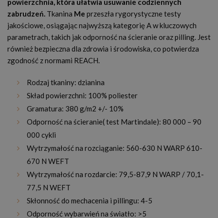
powierzchnia, która ułatwia usuwanie codziennych
zabrudzeń.
Tkanina
Me
przeszła rygorystyczne testy
jakościowe, osiągając najwyższą kategorię A w kluczowych
parametrach, takich jak odporność na ścieranie oraz pilling. Jest
również bezpieczna dla zdrowia i środowiska, co potwierdza
zgodność z normami REACH.
Rodzaj tkaniny: dzianina
Skład powierzchni: 100% poliester
Gramatura: 380 g/m2 +/- 10%
Odporność na ścieranie( test Martindale): 80 000 – 90
000 cykli
Wytrzymałość na rozciąganie: 560-630 N WARP 610-
670 N WEFT
Wytrzymałość na rozdarcie: 79,5-87,9 N WARP / 70,1-
77,5 N WEFT
Skłonność do mechacenia i pillingu: 4-5
Odporność wybarwień na światło: >5