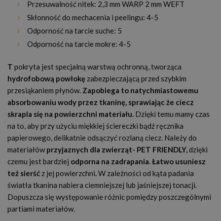
Przesuwalność nitek: 2,3 mm WARP 2 mm WEFT
Skłonność do mechacenia i peelingu: 4-5
Odporność na tarcie suche: 5
Odporność na tarcie mokre: 4-5
T
pokryta jest specjalną warstwą ochronną, tworząca
hydrofobową powłokę
zabezpieczającą przed szybkim
przesiąkaniem płynów.
Zapobiega to natychmiastowemu
absorbowaniu wody przez tkaninę, sprawiając że ciecz
skrapla się na powierzchni materiału.
Dzięki temu mamy czas
na to, aby przy użyciu miękkiej ściereczki bądź ręcznika
papierowego, delikatnie odsączyć rozlaną ciecz. Należy do
materiałów
przyjaznych dla zwierząt
- PET FRIENDLY,
dzięki
czemu jest bardziej
odporna na zadrapania
.
Łatwo usuniesz
też sierść
z jej powierzchni
.
W zależności od kąta padania
światła tkanina nabiera ciemniejszej lub jaśniejszej tonacji.
Dopuszcza się występowanie różnic pomiędzy poszczególnymi
partiami materiałów.