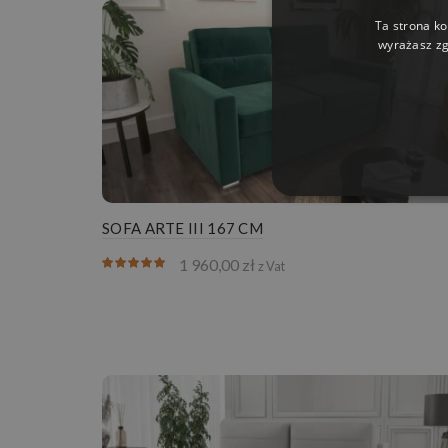
Ta strona ko
wyrażasz zg
SOFA ARTE III 167 CM
1 960,00
zł
z Vat