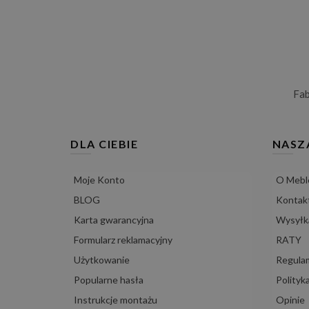
Fa
DLA CIEBIE
NASZ
Moje Konto
O Mebl
BLOG
Kontak
Karta gwarancyjna
Wysyłka
Formularz reklamacyjny
RATY
Użytkowanie
Regula
Popularne hasła
Polityk
Instrukcje montażu
Opinie