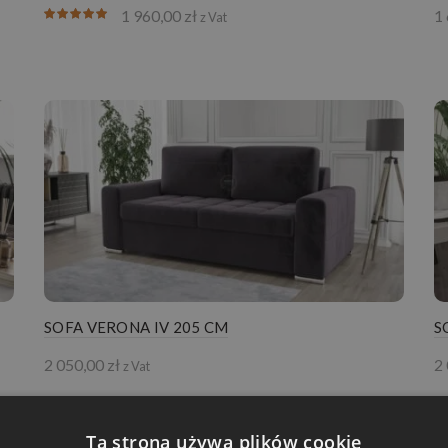
1 960,00
zł
1
z Vat
SOFA VERONA IV 205 CM
S
2 050,00
zł
2
z Vat
Ta strona używa plików cookie