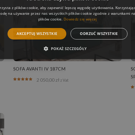
rzysta z plików cookie, aby zapewnić lepszą wygodę użytkowania. Korzystając 
odę na używanie przez nas wszystkich plików cookie zgodnie z warunkami nas
plików cookie.
Dowiedz się więcej
AKCEPTUJ WSZYSTKIE
ODRZUĆ WSZYSTKIE
POKAŻ SZCZEGÓŁY
SOFA AVANTI IV 187CM
S
S
2 050,00
zł
z Vat