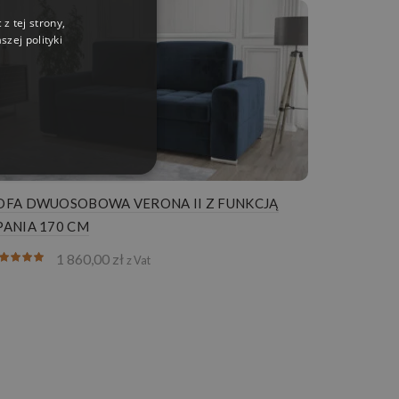
z tej strony,
zej polityki
OFA DWUOSOBOWA VERONA II Z FUNKCJĄ
PANIA 170 CM
1 860,00
zł
z Vat