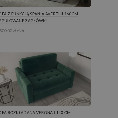
OFA Z FUNKCJĄ SPANIA AVERTI II 160CM
EGULOWANE ZAGŁÓWKI
 500,00
zł
z Vat
OFA ROZKŁADANA VERONA I 140 CM