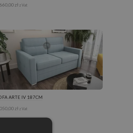
 660,00
zł
z Vat
OFA ARTE IV 187CM
 050,00
zł
z Vat