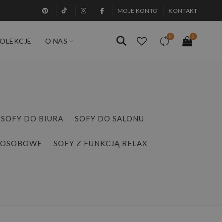
MOJE KONTO
KONTAKT
0
0
OLEKCJE
O NAS
SOFY DO BIURA
SOFY DO SALONU
YOSOBOWE
SOFY Z FUNKCJĄ RELAX