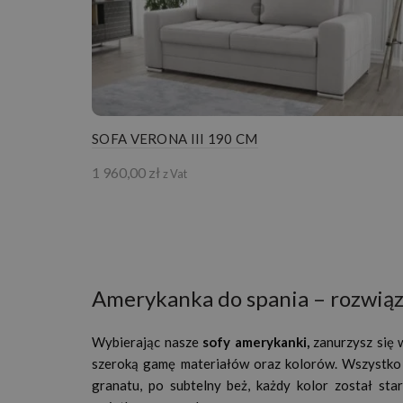
SOFA VERONA III 190 CM
1 960,00
zł
z Vat
Amerykanka do spania – rozwiąz
Wybierając nasze
sofy amerykanki,
zanurzysz się 
szeroką gamę materiałów oraz kolorów. Wszystko 
granatu, po subtelny beż, każdy kolor został st