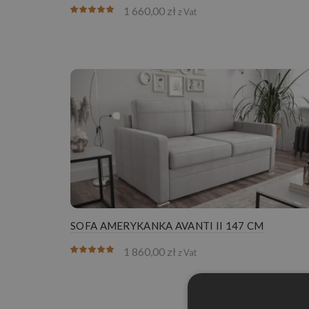
1 660,00
zł
z Vat
SOFA AMERYKANKA AVANTI II 147 CM
1 860,00
zł
z Vat