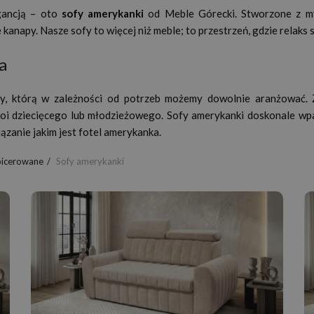
egancją – oto
sofy amerykanki
od Meble Górecki. Stworzone z myś
napy. Nasze sofy to więcej niż meble; to przestrzeń, gdzie relaks st
a
fy, którą w zależności od potrzeb możemy dowolnie aranżować.
oi dziecięcego lub młodzieżowego. Sofy amerykanki doskonale wpa
zanie jakim jest fotel amerykanka.
picerowane
Sofy amerykanki