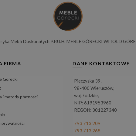
bryka Mebli Doskonałych P.P.U.H. MEBLE GÓRECKI WITOLD GÓRE
A FIRMA
DANE KONTAKTOWE
e Górecki
Pieczyska 39,
t
98-400 Wieruszów,
woj. łódzkie,
 i metody płatności
NIP: 6191953960
REGON: 301227340
min
a prywatności
793 713 209
793 713 268