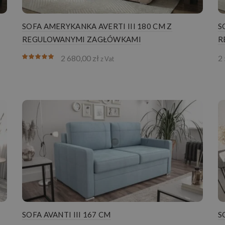
SOFA AMERYKANKA AVERTI III 180 CM Z
S
REGULOWANYMI ZAGŁÓWKAMI
R
2 680,00
zł
2
z Vat
SOFA AVANTI III 167 CM
S