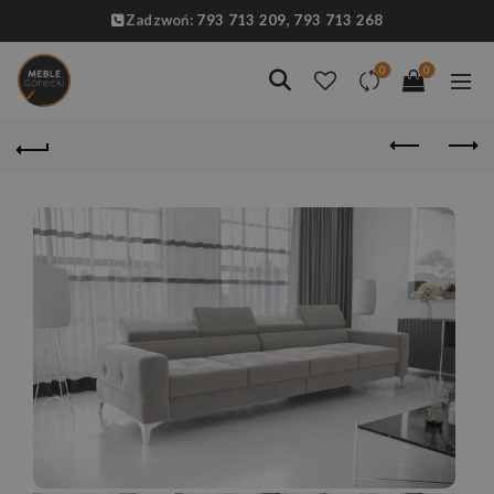
Zadzwoń:
793 713 209,
793 713 268
0
0