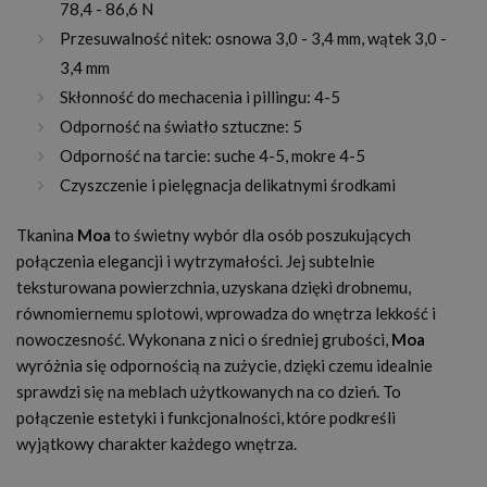
78,4 - 86,6 N
Przesuwalność nitek: osnowa 3,0 - 3,4 mm, wątek 3,0 -
3,4 mm
Skłonność do mechacenia i pillingu: 4-5
Odporność na światło sztuczne: 5
Odporność na tarcie: suche 4-5, mokre 4-5
Czyszczenie i pielęgnacja delikatnymi środkami
Tkanina
Moa
to świetny wybór dla osób poszukujących
połączenia elegancji i wytrzymałości. Jej subtelnie
teksturowana powierzchnia, uzyskana dzięki drobnemu,
równomiernemu splotowi, wprowadza do wnętrza lekkość i
nowoczesność. Wykonana z nici o średniej grubości,
Moa
wyróżnia się odpornością na zużycie, dzięki czemu idealnie
sprawdzi się na meblach użytkowanych na co dzień. To
połączenie estetyki i funkcjonalności, które podkreśli
wyjątkowy charakter każdego wnętrza.