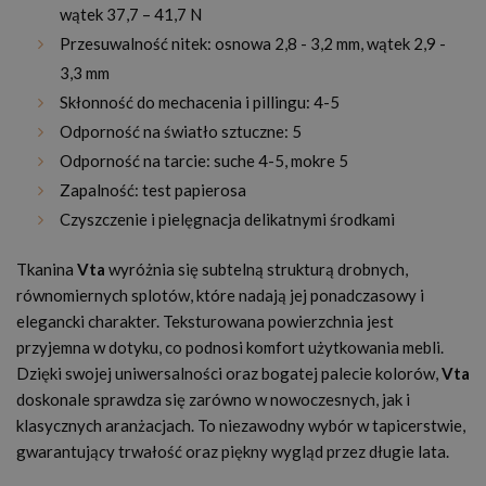
wątek 37,7 – 41,7 N
Przesuwalność nitek: osnowa 2,8 - 3,2 mm, wątek 2,9 -
3,3 mm
Skłonność do mechacenia i pillingu: 4-5
Odporność na światło sztuczne: 5
Odporność na tarcie: suche 4-5, mokre 5
Zapalność: test papierosa
Czyszczenie i pielęgnacja delikatnymi środkami
Tkanina
Vta
wyróżnia się subtelną strukturą drobnych,
równomiernych splotów, które nadają jej ponadczasowy i
elegancki charakter. Teksturowana powierzchnia jest
przyjemna w dotyku, co podnosi komfort użytkowania mebli.
Dzięki swojej uniwersalności oraz bogatej palecie kolorów,
Vta
doskonale sprawdza się zarówno w nowoczesnych, jak i
klasycznych aranżacjach. To niezawodny wybór w tapicerstwie,
gwarantujący trwałość oraz piękny wygląd przez długie lata.