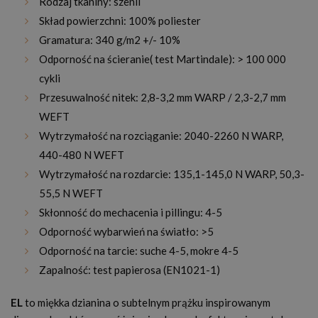
Rodzaj tkaniny: szenil
Skład powierzchni: 100% poliester
Gramatura: 340 g/m2 +/- 10%
Odporność na ścieranie( test Martindale): > 100 000
cykli
Przesuwalność nitek:
2,8-3,2 mm WARP / 2,3-2,7 mm
WEFT
Wytrzymałość na rozciąganie: 2040-2260 N WARP,
440-480 N WEFT
Wytrzymałość na rozdarcie: 135,1-145,0 N WARP, 50,3-
55,5 N WEFT
Skłonność do mechacenia i pillingu: 4-5
Odporność wybarwień na światło: >5
Odporność na tarcie: suche 4-5, mokre 4-5
Zapalność: test papierosa (EN1021-1)
EL
to miękka dzianina o subtelnym prążku inspirowanym