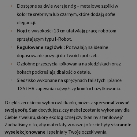
Dostępne są dwie wersje nóg – metalowe szpilki w
kolorze srebrnym lub czarnym, które dodają sofie
elegancji.
Nogi o wysokości 13 cm ułatwiają pracę robotom
sprzątającym typu I-Robot.
Regulowane zagłówki:
Pozwalają na idealne
dopasowanie pozycji do Twoich potrzeb.
Ozdobne przeszycia i pikowania na siedziskach oraz
bokach podkreślają dbałość o detale.
Siedzisko wykonane na sprężynach falistych i piance
T35+HR zapewnia najwyższy komfort użytkowania.
Dzięki szerokiemu wyborowi tkanin, możesz
spersonalizować
swoją sofę
. Sam decydujesz, czy mebel zostanie wykonamy dla
Ciebie z weluru, skóry ekologicznej czy tkaniny szenilowej?
Zadbaliśmy o to, aby materiały w naszej ofercie były
starannie
wyselekcjonowane
i spełniały Twoje oczekiwania.