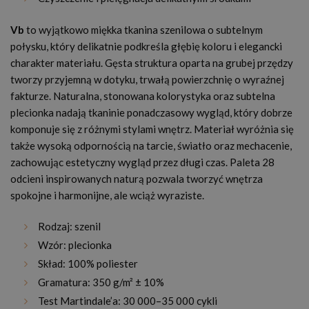
Vb
to wyjątkowo miękka tkanina szenilowa o subtelnym
połysku, który delikatnie podkreśla głębię koloru i elegancki
charakter materiału. Gęsta struktura oparta na grubej przędzy
tworzy przyjemną w dotyku, trwałą powierzchnię o wyraźnej
fakturze. Naturalna, stonowana kolorystyka oraz subtelna
plecionka nadają tkaninie ponadczasowy wygląd, który dobrze
komponuje się z różnymi stylami wnętrz. Materiał wyróżnia się
także wysoką odpornością na tarcie, światło oraz mechacenie,
zachowując estetyczny wygląd przez długi czas. Paleta 28
odcieni inspirowanych naturą pozwala tworzyć wnętrza
spokojne i harmonijne, ale wciąż wyraziste.
Rodzaj: szenil
Wzór: plecionka
Skład: 100% poliester
Gramatura: 350 g/m² ± 10%
Test Martindale’a: 30 000–35 000 cykli