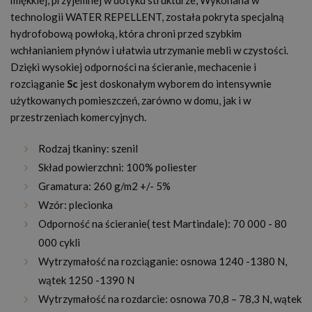
miękkiej, przyjemnej w dotyku strukturze, Wykonana w
technologii WATER REPELLENT, została pokryta specjalną
hydrofobową powłoką, która chroni przed szybkim
wchłanianiem płynów i ułatwia utrzymanie mebli w czystości.
Dzięki wysokiej odporności na ścieranie, mechacenie i
rozciąganie
Sc
jest doskonałym wyborem do intensywnie
użytkowanych pomieszczeń, zarówno w domu, jak i w
przestrzeniach komercyjnych.
Rodzaj tkaniny: szenil
Skład powierzchni: 100% poliester
Gramatura: 260 g/m2 +/- 5%
Wzór: plecionka
Odporność na ścieranie( test Martindale): 70 000 - 80
000 cykli
Wytrzymałość na rozciąganie: osnowa 1240 -1380 N,
wątek 1250 -1390 N
Wytrzymałość na rozdarcie: osnowa 70,8 – 78,3 N, wątek