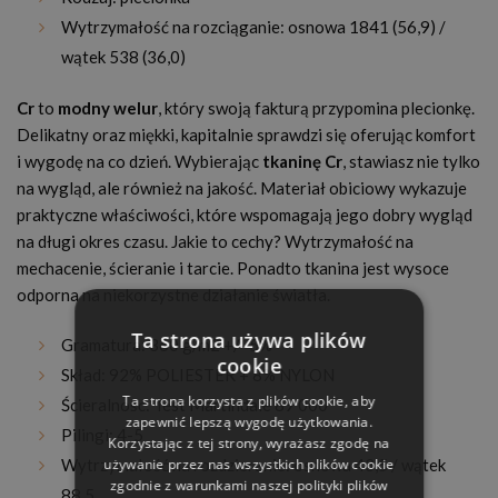
Wytrzymałość na rozciąganie: osnowa 1841 (56,9) /
wątek 538 (36,0)
Cr
to
modny welur
, który swoją fakturą przypomina plecionkę.
Delikatny oraz miękki, kapitalnie sprawdzi się oferując komfort
i wygodę na co dzień. Wybierając
tkaninę Cr
, stawiasz nie tylko
na wygląd, ale również na jakość. Materiał obiciowy wykazuje
praktyczne właściwości, które wspomagają jego dobry wygląd
na długi okres czasu. Jakie to cechy? Wytrzymałość na
mechacenie, ścieranie i tarcie. Ponadto tkanina jest wysoce
odporna na niekorzystne działanie światła.
Ta strona używa plików
Gramatura: 360 g/m2 +/- 5%
cookie
Skład: 92% POLIESTER + 8% NYLON
Ta strona korzysta z plików cookie, aby
Ścieralność: Test Martindale 89 000
zapewnić lepszą wygodę użytkowania.
Pilingi: 4-5
Korzystając z tej strony, wyrażasz zgodę na
używanie przez nas wszystkich plików cookie
Wytrzymałość na rozdzieranie: osnowa 43,5 / wątek
zgodnie z warunkami naszej polityki plików
88,5