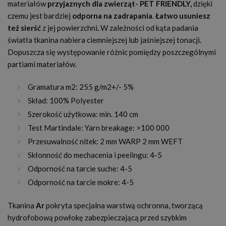
materiałów
przyjaznych dla zwierząt
- PET FRIENDLY,
dzięki
czemu jest bardziej
odporna na zadrapania
.
Łatwo usuniesz
też sierść
z jej powierzchni
.
W zależności od kąta padania
światła tkanina nabiera ciemniejszej lub jaśniejszej tonacji.
Dopuszcza się występowanie różnic pomiędzy poszczególnymi
partiami materiałów.
Gramatura m2: 255 g/m2+/- 5%
Skład: 100% Polyester
Szerokość użytkowa: min. 140 cm
Test Martindale: Yarn breakage: >100 000
Przesuwalność nitek: 2 mm WARP 2 mm WEFT
Skłonność do mechacenia i peelingu: 4-5
Odporność na tarcie suche: 4-5
Odporność na tarcie mokre: 4-5
Tkanina
Ar
pokryta specjalna warstwą ochronna, tworzącą
hydrofobową powłokę zabezpieczającą przed szybkim