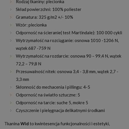
Rodzaj tkaniny: plecionka
Skład powierzchni: 100% poliester
Gramatura: 325 g/m2 +/- 10%
Wzór: plecionka
Odporność na ścieranie( test Martindale): 100 000 cykli
Wytrzymałość na rozciąganie: osnowa 1010 -1206 N,
wątek 687 -759 N
Wytrzymałość na rozdarcie: osnowa 90 – 99,4 N, wątek
72,2 – 79,8 N
Przesuwalność nitek: osnowa 3,4 - 3,8 mm, wątek 2,7 -
3,3 mm
Skłonność do mechacenia i pillingu: 4-5
Odporność na światło sztuczne: 5
Odporność na tarcie: suche 5, mokre 5
Czyszczenie i pielęgnacja delikatnymi środkami
Tkanina
Wid
to kwintesencja funkcjonalności i estetyki,