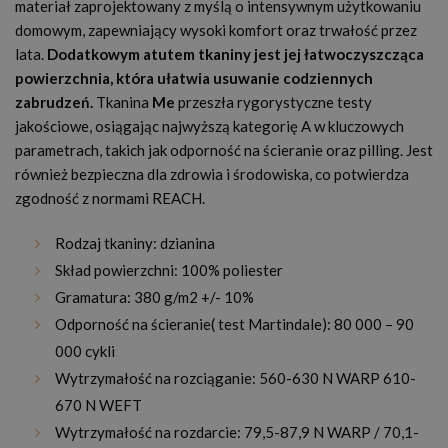
materiał zaprojektowany z myślą o intensywnym użytkowaniu
domowym, zapewniający wysoki komfort oraz trwałość przez
lata.
Dodatkowym atutem tkaniny jest jej łatwoczyszcząca
powierzchnia, która ułatwia usuwanie codziennych
zabrudzeń.
Tkanina
Me
przeszła rygorystyczne testy
jakościowe, osiągając najwyższą kategorię A w kluczowych
parametrach, takich jak odporność na ścieranie oraz pilling. Jest
również bezpieczna dla zdrowia i środowiska, co potwierdza
zgodność z normami REACH.
Rodzaj tkaniny: dzianina
Skład powierzchni: 100% poliester
Gramatura: 380 g/m2 +/- 10%
Odporność na ścieranie( test Martindale): 80 000 – 90
000 cykli
Wytrzymałość na rozciąganie: 560-630 N WARP 610-
670 N WEFT
Wytrzymałość na rozdarcie: 79,5-87,9 N WARP / 70,1-