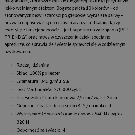
diagonalem, która wyróżnia się elegancką fakturą i przytulnym,
lekko wełnianym efektem. Bogata paleta 18 kolorów – od
stonowanych beży i szarości po głębokie, wyraziste barwy –
pozwala dopasować ją do różnych aranżacji. Tkanina łączy
estetykę z funkcjonalnością – jest odporna na zadrapania (PET
FRIENDLY) oraz łatwa w czyszczeniu dzięki specjalnej
apreturze, co sprawia, że świetnie sprawdzi się w codziennym
użytkowaniu.
Rodzaj: dzianina
Skład: 100% poliester
Gramatura: 340 g/m² ± 5%
Test Martindale’a: >70 000 cykli
Przesuwalność nitek: osnowa 2,5 mm / wątek 2 mm
Odporność na tarcie: na sucho 4–5 / na mokro 4
Wytrzymałość na rozciąganie: osnowa 540 N / wątek
320 N
Odporność na światło: 4