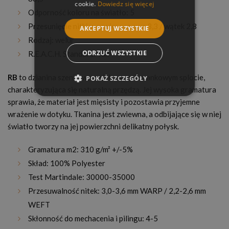
cookie.
Dowiedz się więcej
Odporność koloru na światło: 5
Przesunięcie nitki w szwie: osnowa 3,3 / wątek 2,8
AKCEPTUJ WSZYSTKIE
Rodzaj: welur
ODRZUĆ WSZYSTKIE
R.E.A.C.H. Standard: Tak
RB
to dzianina szenilowa o ciekawym, barankowym splocie,
POKAŻ SZCZEGÓŁY
charakteryzująca się naturalną przędzą. Jej wysoka gramatura
sprawia, że materiał jest mięsisty i pozostawia przyjemne
wrażenie w dotyku. Tkanina jest zwiewna, a odbijające się w niej
światło tworzy na jej powierzchni delikatny połysk.
Gramatura m2: 310 g/m² +/-5%
Skład: 100% Polyester
Test Martindale: 30000-35000
Przesuwalność nitek: 3,0-3,6 mm WARP / 2,2-2,6 mm
WEFT
Skłonność do mechacenia i pilingu: 4-5