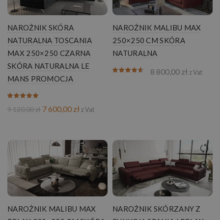
NAROŻNIK SKÓRA
NAROŻNIK MALIBU MAX
NATURALNA TOSCANIA
250×250 CM SKÓRA
MAX 250×250 CZARNA
NATURALNA
SKÓRA NATURALNA LE
8 800,00
zł
z Vat
MANS PROMOCJA
Pierwotna
Aktualna
7 600,00
zł
9 120,00
zł
z Vat
cena
cena
wynosiła:
wynosi:
9
7
120,00 zł.
600,00 zł.
NAROŻNIK MALIBU MAX
NAROŻNIK SKÓRZANY Z