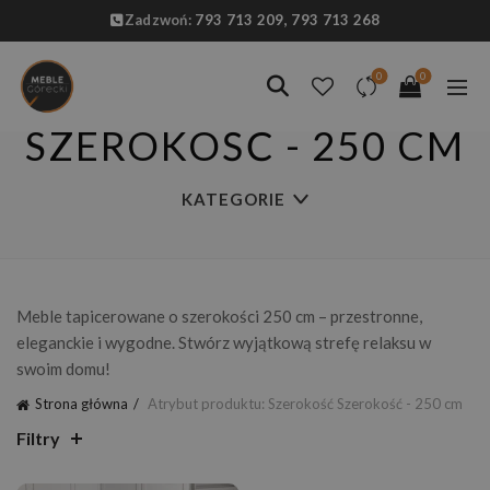
Zadzwoń:
793 713 209,
793 713 268
0
0
SZEROKOŚĆ - 250 CM
KATEGORIE
Meble tapicerowane o szerokości 250 cm – przestronne,
eleganckie i wygodne. Stwórz wyjątkową strefę relaksu w
swoim domu!
Strona główna
Atrybut produktu: Szerokość
Szerokość - 250 cm
Filtry