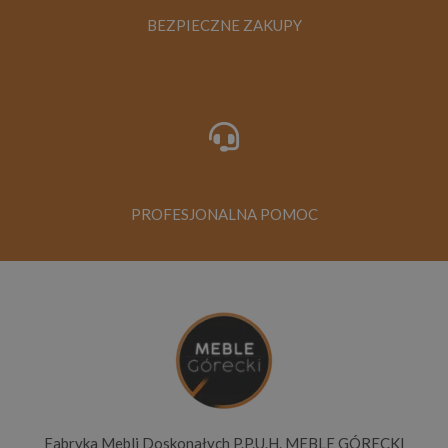
BEZPIECZNE ZAKUPY
PROFESJONALNA POMOC
Fabryka Mebli Doskonałych P.P.U.H. MEBLE GÓRECKI