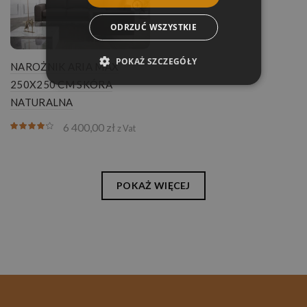
ODRZUĆ WSZYSTKIE
POKAŻ SZCZEGÓŁY
NAROŻNIK ARIA MAX
250X250 CM SKÓRA
NATURALNA
6 400,00
zł
z Vat
POKAŻ WIĘCEJ