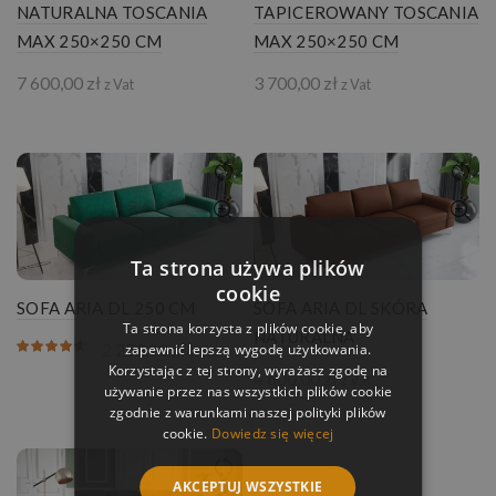
NATURALNA TOSCANIA
TAPICEROWANY TOSCANIA
MAX 250×250 CM
MAX 250×250 CM
7 600,00
zł
3 700,00
zł
z Vat
z Vat
Ta strona używa plików
cookie
SOFA ARIA DL 250 CM
SOFA ARIA DL SKÓRA
Ta strona korzysta z plików cookie, aby
NATURALNA
2 250,00
zł
zapewnić lepszą wygodę użytkowania.
z Vat
Korzystając z tej strony, wyrażasz zgodę na
4 600,00
zł
z Vat
używanie przez nas wszystkich plików cookie
zgodnie z warunkami naszej polityki plików
cookie.
Dowiedz się więcej
AKCEPTUJ WSZYSTKIE