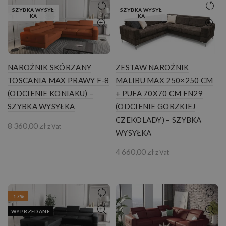
SZYBKA WYSYŁ
SZYBKA WYSYŁ
KA
KA
NAROŻNIK SKÓRZANY
ZESTAW NAROŻNIK
TOSCANIA MAX PRAWY F-8
MALIBU MAX 250×250 CM
(ODCIENIE KONIAKU) –
+ PUFA 70X70 CM FN29
SZYBKA WYSYŁKA
(ODCIENIE GORZKIEJ
CZEKOLADY) – SZYBKA
8 360,00
zł
z Vat
WYSYŁKA
4 660,00
zł
z Vat
-17%
WYPRZEDANE