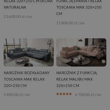
RELAX 320×250 CM SKÓRA
FUNKCJĄ SPANIA I RELAX
NATURALNA
TOSCANIA MAX 320×250
CM
13 600,00
zł
z Vat
11 800,00
zł
z Vat
NAROŻNIK ROZKŁADANY
NAROŻNIK Z FUNKCJĄ
TOSCANIA MAX RELAX
RELAX MALIBU MAX
320×250 CM
320×250 CM
5 800,00
zł
6 700,00
zł
z Vat
z Vat