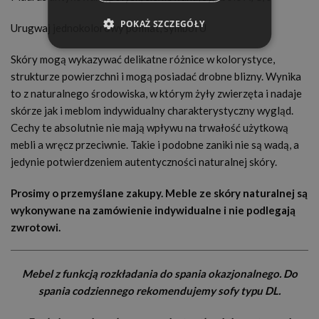
POKAŻ SZCZEGÓŁY
Urugwaj jednokolorowy półmat, symbol U
Skóry mogą wykazywać delikatne różnice w kolorystyce,
strukturze powierzchni i mogą posiadać drobne blizny. Wynika
to z naturalnego środowiska, w którym żyły zwierzęta i nadaje
skórze jak i meblom indywidualny charakterystyczny wygląd.
Cechy te absolutnie nie mają wpływu na trwałość użytkową
mebli a wręcz przeciwnie. Takie i podobne zaniki nie są wadą, a
jedynie potwierdzeniem autentyczności naturalnej skóry.
Prosimy o przemyślane zakupy. Meble ze skóry naturalnej są
wykonywane na zamówienie indywidualne i nie podlegają
zwrotowi.
Mebel z funkcją rozkładania do spania okazjonalnego. Do
spania codziennego rekomendujemy sofy typu DL.