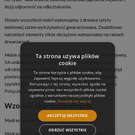
dużą odporność na odkształcenia.
Stelaże wszystkich mebli wykonujemy z drewna i płyty
meblowej zatem wytrzymałość gwarantowana. Dodatkowo
natomiast elementy silnie obciążone wzmacniamy na ramach
drewnianych.
Meble skórzane to produkt niezwykle elegancki i ekskluzywny.
Ta strona używa plików
Ich unikatowy design i precyzja wykonania przyniosą Ci
cookie
odrobinę luksusu, niebywały komfort i fenomenalny wygląd
Ta strona korzysta z plików cookie, aby
pomieszczenia. Świetnie sprawdzą się zarówno w salonie,
zapewnić lepszą wygodę użytkowania.
sypialni, biurze, gabinecie jak i w innych pomieszczeniach.
Korzystając z tej strony, wyrażasz zgodę na
używanie przez nas wszystkich plików cookie
Połączenie jakości, funkcjonalności i piękna.
zgodnie z warunkami naszej polityki plików
cookie.
Dowiedz się więcej
Wzornik skór naturalnych:
AKCEPTUJ WSZYSTKIE
Madras jednokolorowy półmat, symbol K
ODRZUĆ WSZYSTKIE
Madras antykowany połysk, cieniowana, symbole A, C, S