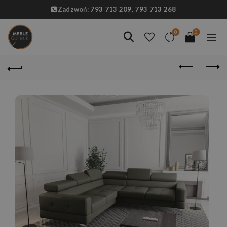
Zadzwoń:
793 713 209,
793 713 268
0
0