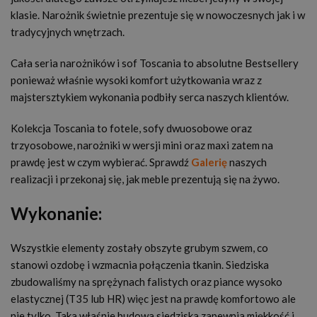
klasie. Narożnik świetnie prezentuje się w nowoczesnych jak i w
tradycyjnych wnętrzach.
Cała seria narożników i sof Toscania to absolutne Bestsellery
ponieważ właśnie wysoki komfort użytkowania wraz z
majstersztykiem wykonania podbiły serca naszych klientów.
Kolekcja Toscania to fotele, sofy dwuosobowe oraz
trzyosobowe, narożniki w wersji mini oraz maxi zatem na
prawdę jest w czym wybierać. Sprawdź
Galerię
naszych
realizacji i przekonaj się, jak meble prezentują się na żywo.
Wykonanie:
Wszystkie elementy zostały obszyte grubym szwem, co
stanowi ozdobę i wzmacnia połączenia tkanin. Siedziska
zbudowaliśmy na sprężynach falistych oraz piance wysoko
elastycznej (T35 lub HR) więc jest na prawdę komfortowo ale
nie tylko. Taka właśnie budowa siedziska zapewnia miękkość i