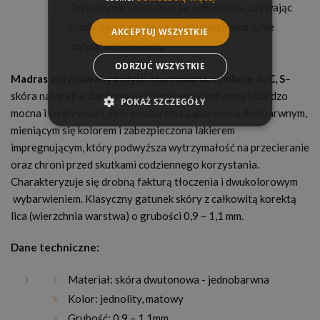
Czyszczenie i pielęgnacja: odkurzanie, używając
środki do czyszczenia i pielęgnacji skóry, nie
AKCEPTUJ WSZYSTKIE
używać odplamiaczy.
ODRZUĆ WSZYSTKIE
Madras antykowany połysk, cieniowana, symbole A, C, S
–
skóra naturalna dwutonowa (cieniowany/antyczny), bardzo
POKAŻ SZCZEGÓŁY
mocna i wytrzymała. Skóra naturalna zabarwiona dwubarwnym,
mieniącym się kolorem i zabezpieczona lakierem
impregnującym, który podwyższa wytrzymałość na przecieranie
oraz chroni przed skutkami codziennego korzystania.
Charakteryzuje się drobną fakturą tłoczenia i dwukolorowym
wybarwieniem. Klasyczny gatunek skóry z całkowitą korektą
lica (wierzchnia warstwa) o grubości 0,9 – 1,1 mm.
Dane techniczne:
Materiał: skóra dwutonowa - jednobarwna
Kolor: jednolity, matowy
Grubość: 0,9 – 1,1mm