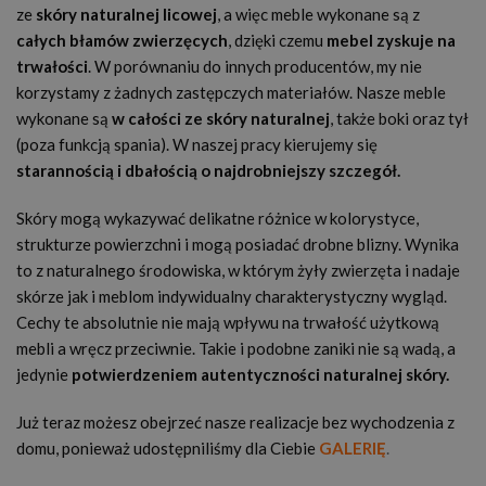
ze
skóry naturalnej licowej
, a więc meble wykonane są z
całych błamów zwierzęcych
, dzięki czemu
mebel zyskuje na
trwałości
. W porównaniu do innych producentów, my nie
korzystamy z żadnych zastępczych materiałów. Nasze meble
wykonane są
w całości ze skóry naturalnej
, także boki oraz tył
(poza funkcją spania). W naszej pracy kierujemy się
starannością i dbałością o najdrobniejszy szczegół.
Skóry mogą wykazywać delikatne różnice w kolorystyce,
strukturze powierzchni i mogą posiadać drobne blizny. Wynika
to z naturalnego środowiska, w którym żyły zwierzęta i nadaje
skórze jak i meblom indywidualny charakterystyczny wygląd.
Cechy te absolutnie nie mają wpływu na trwałość użytkową
mebli a wręcz przeciwnie. Takie i podobne zaniki nie są wadą, a
jedynie
potwierdzeniem autentyczności naturalnej skóry.
Już teraz możesz obejrzeć nasze realizacje bez wychodzenia z
domu, ponieważ udostępniliśmy dla Ciebie
GALERIĘ
.