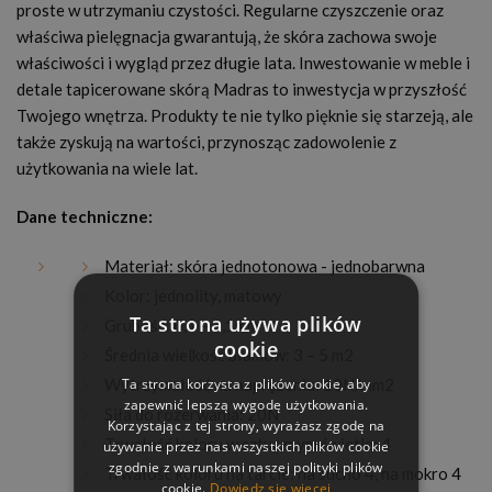
proste w utrzymaniu czystości. Regularne czyszczenie oraz
właściwa pielęgnacja gwarantują, że skóra zachowa swoje
właściwości i wygląd przez długie lata. Inwestowanie w meble i
detale tapicerowane skórą Madras to inwestycja w przyszłość
Twojego wnętrza. Produkty te nie tylko pięknie się starzeją, ale
także zyskują na wartości, przynosząc zadowolenie z
użytkowania na wiele lat.
Dane techniczne:
Materiał: skóra jednotonowa - jednobarwna
Kolor: jednolity, matowy
Ta strona używa plików
Grubość: 0,9 – 1,1mm
cookie
Średnia wielkość błamów: 3 – 5 m2
Ta strona korzysta z plików cookie, aby
Wytrzymałość na naprężenia: 10N/mm2
zapewnić lepszą wygodę użytkowania.
Siła do rozerwania: 20N
Korzystając z tej strony, wyrażasz zgodę na
Trwałość koloru w sztucznym świetle: 4
używanie przez nas wszystkich plików cookie
zgodnie z warunkami naszej polityki plików
Trwałość koloru na tarcie: na sucho 4, na mokro 4
cookie.
Dowiedz się więcej