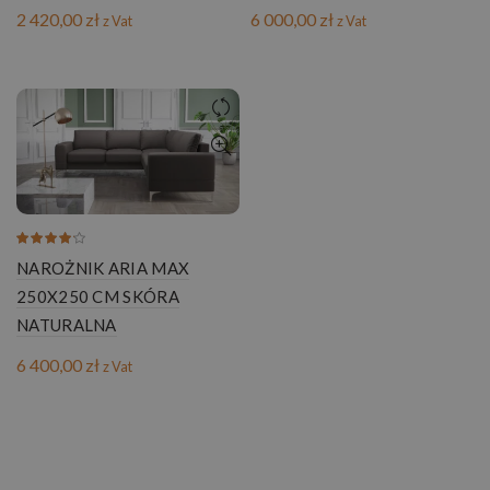
2 420,00
zł
6 000,00
zł
z Vat
z Vat
NAROŻNIK ARIA MAX
250X250 CM SKÓRA
NATURALNA
6 400,00
zł
z Vat