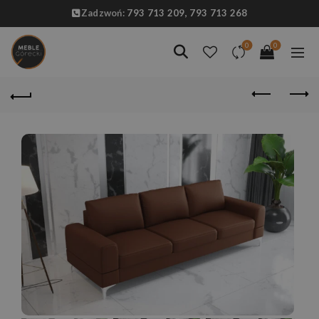
Zadzwoń:
793 713 209,
793 713 268
0
0