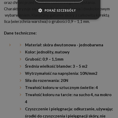
oraz chroni przed skutkami codziennego korzystania.
Charakteryzuje się drobną fakturą tłoczenia i dwukolorowym
POKAŻ SZCZEGÓŁY
wybarwieniem. Klasyczny gatunek skóry z całkowitą korektą
lica (wierzchnia warstwa) o grubości 0,9 – 1,1 mm.
Dane techniczne:
Materiał: skóra dwutonowa - jednobarwna
Kolor: jednolity, matowy
Grubość: 0,9 – 1,1mm
Średnia wielkość błamów: 3 – 5 m2
Wytrzymałość na naprężenia: 10N/mm2
Siła do rozerwania: 20N
Trwałość koloru w sztucznym świetle: 4
Trwałość koloru na tarcie: na sucho 4, na mokro
4
Czyszczenie i pielęgnacja: odkurzanie, używając
środki do czyszczenia i pielęgnacji skóry, nie