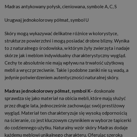
Madras antykowany połysk, cieniowana, symbole A, C, S
Urugwaj jednokolorowy półmat, symbol U
Skóry mogą wykazywać delikatne różnice w kolorystyce,
strukturze powierzchni i mogą posiadać drobne blizny. Wynika
to z naturalnego środowiska, w którym żyły zwierzęta i nadaje
skórze jak i meblom indywidualny charakterystyczny wygląd.
Cechy te absolutnie nie mają wpływu na trwałość użytkową
mebli a wręcz przeciwnie. Takie i podobne zaniki nie są wadą, a
jedynie potwierdzeniem autentyczności naturalnej skóry.
Madras jednokolorowy półmat, symbol K–
doskonale
sprawdza się jako materiał na obicia mebli, które mają służyć
przez długie lata, jednocześnie zachowując swój prestiżowy
wygląd. Materiał ten charakteryzuje się wysoką odpornością
na ścieranie, co jest kluczowym czynnikiem w wyborze tapicerki
do codziennego użytku. Naturalny wzór skóry Madras dodaje
każdemu meblowi unikalnego charakteru. Oferując szeroką