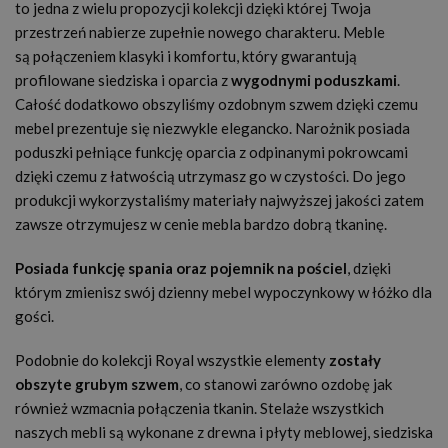
to jedna z wielu propozycji kolekcji dzięki której Twoja
przestrzeń nabierze zupełnie nowego charakteru. Meble
są połączeniem klasyki i komfortu, który gwarantują
profilowane siedziska i oparcia z
wygodnymi poduszkami
.
Całość dodatkowo obszyliśmy ozdobnym szwem dzięki czemu
mebel prezentuje się niezwykle elegancko. Narożnik posiada
poduszki pełniące funkcję oparcia z odpinanymi pokrowcami
dzięki czemu z łatwością utrzymasz go w czystości. Do jego
produkcji wykorzystaliśmy materiały najwyższej jakości zatem
zawsze otrzymujesz w cenie mebla bardzo dobrą tkaninę.
Posiada funkcję spania oraz pojemnik na pościel
, dzięki
którym zmienisz swój dzienny mebel wypoczynkowy w łóżko dla
gości.
Podobnie do kolekcji Royal wszystkie elementy
zostały
obszyte grubym szwem
, co stanowi zarówno ozdobę jak
również wzmacnia połączenia tkanin. Stelaże wszystkich
naszych mebli są wykonane z drewna i płyty meblowej, siedziska