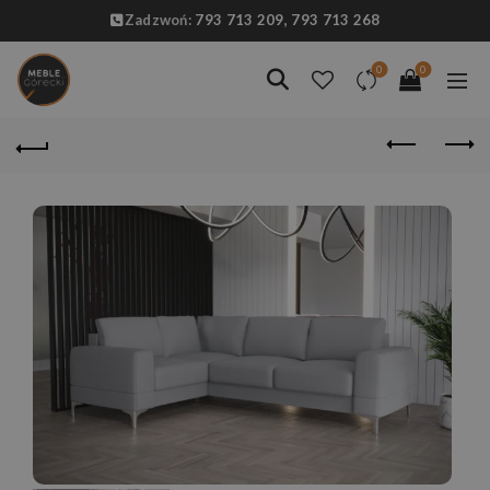
Zadzwoń:
793 713 209,
793 713 268
0
0