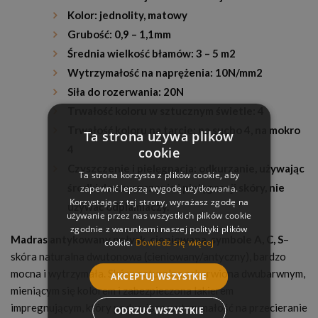
Kolor: jednolity, matowy
Grubość: 0,9 – 1,1mm
Średnia wielkość błamów: 3 – 5 m2
Wytrzymałość na naprężenia: 10N/mm2
Siła do rozerwania: 20N
Trwałość koloru w sztucznym świetle: 4
Trwałość koloru na tarcie: na sucho 4, na mokro
Ta strona używa plików
4
cookie
Czyszczenie i pielęgnacja: odkurzanie, używając
Ta strona korzysta z plików cookie, aby
środki do czyszczenia i pielęgnacji skóry, nie
zapewnić lepszą wygodę użytkowania.
Korzystając z tej strony, wyrażasz zgodę na
używać odplamiaczy.
używanie przez nas wszystkich plików cookie
zgodnie z warunkami naszej polityki plików
Madras antykowany połysk, cieniowana, symbole A, C, S
–
cookie.
Dowiedz się więcej
skóra naturalna dwutonowa (cieniowany/antyczny), bardzo
mocna i wytrzymała. Skóra naturalna zabarwiona dwubarwnym,
AKCEPTUJ WSZYSTKIE
mieniącym się kolorem i zabezpieczona lakierem
impregnującym, który podwyższa wytrzymałość na przecieranie
ODRZUĆ WSZYSTKIE