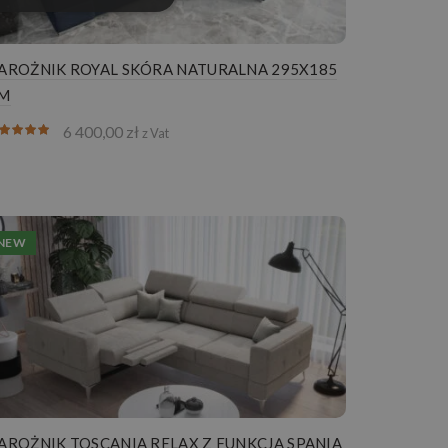
AROŻNIK ROYAL SKÓRA NATURALNA 295X185
M
6 400,00
zł
z Vat
NEW
AROŻNIK TOSCANIA RELAX Z FUNKCJĄ SPANIA