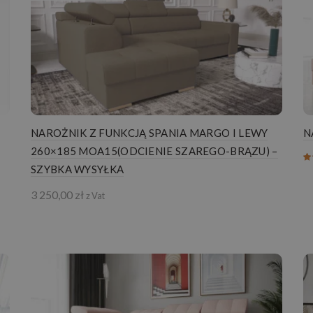
NAROŻNIK Z FUNKCJĄ SPANIA MARGO I LEWY
N
260×185 MOA15(ODCIENIE SZAREGO-BRĄZU) –
SZYBKA WYSYŁKA
3 250,00
zł
z Vat