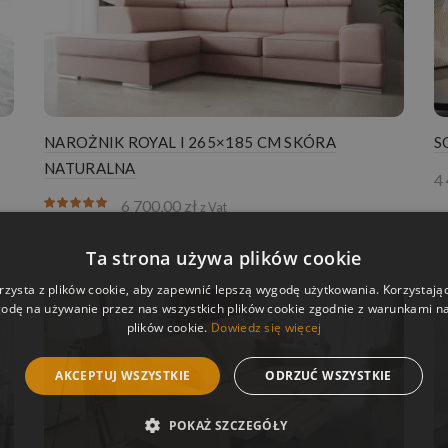
NAROŻNIK ROYAL I 265×185 CM SKÓRA
S
NATURALNA
4
6 700,00
zł
z Vat
Ta strona używa plików cookie
rzysta z plików cookie, aby zapewnić lepszą wygodę użytkowania. Korzystając 
odę na używanie przez nas wszystkich plików cookie zgodnie z warunkami nas
plików cookie.
Dowiedz się więcej
AKCEPTUJ WSZYSTKIE
ODRZUĆ WSZYSTKIE
POKAŻ SZCZEGÓŁY