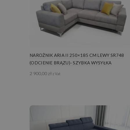
NAROŻNIK ARIA II 250×185 CM LEWY SR748
(ODCIENIE BRĄZU)- SZYBKA WYSYŁKA
2 900,00
zł
z Vat