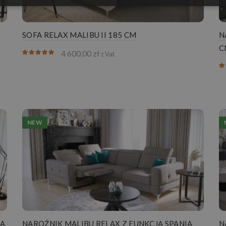
SOFA RELAX MALIBU II 185 CM
N
C
4 600,00
zł
z Vat
NEW
IA
NAROŻNIK MALIBU RELAX Z FUNKCJĄ SPANIA
N