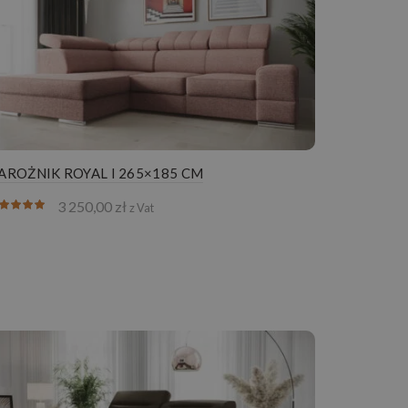
AROŻNIK ROYAL I 265×185 CM
3 250,00
zł
z Vat