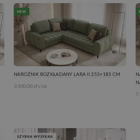
NEW
NAROŻNIK ROZKŁADANY LARA II 255×185 CM
N
N
3 500,00
zł
z Vat
7
SZYBKA WYSYŁKA