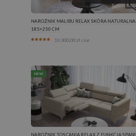
NAROŻNIK MALIBU RELAX SKÓRA NATURALNA
185×250 CM
10 300,00
zł
z Vat
NEW
NAROŻNIK TOSCANIA RELAX Z FUNKCJĄ SPAN