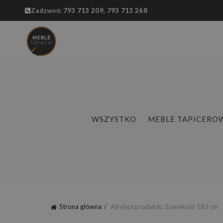
Zadzwoń:
793 713 209,
793 713 268
WSZYSTKO
MEBLE TAPICERO
Strona główna
Atrybut produktu: Szerokość
185 cm