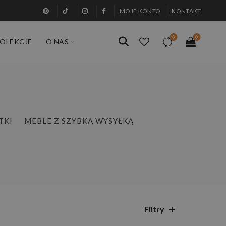
MOJE KONTO
KONTAKT
0
0
OLEKCJE
O NAS
TKI
MEBLE Z SZYBKĄ WYSYŁKĄ
Filtry