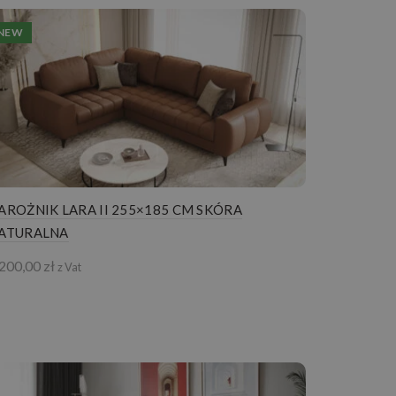
NEW
AROŻNIK LARA II 255×185 CM SKÓRA
ATURALNA
 200,00
zł
z Vat