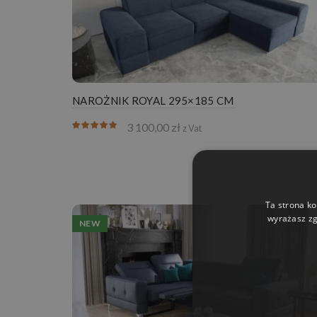
NAROŻNIK ROYAL 295×185 CM
3 100,00
zł
z Vat
Ta strona ko
wyrażasz zg
NEW