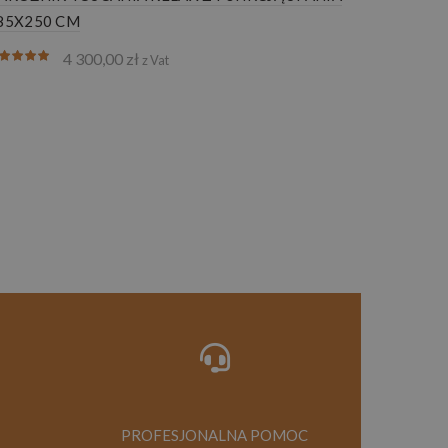
85X250 CM
4 300,00
zł
z Vat
PROFESJONALNA POMOC