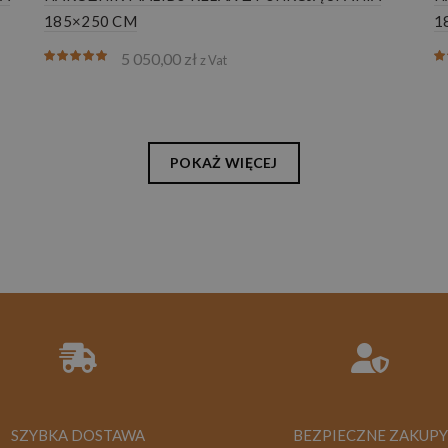
185×250 CM
1
5 050,00
zł
z Vat
POKAŻ WIĘCEJ
SZYBKA DOSTAWA
BEZPIECZNE ZAKUPY