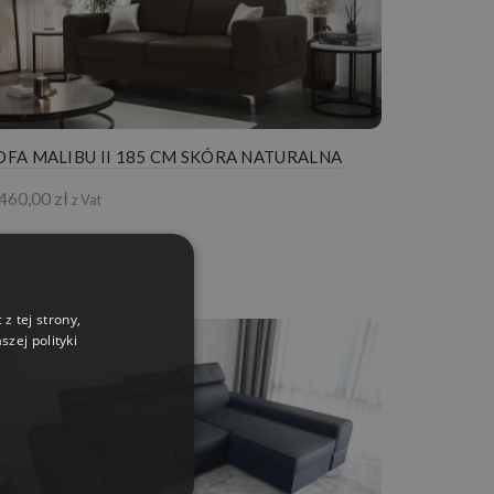
OFA MALIBU II 185 CM SKÓRA NATURALNA
 460,00
zł
z Vat
z tej strony,
zej polityki