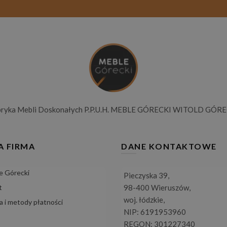
bryka Mebli Doskonałych P.P.U.H. MEBLE GÓRECKI WITOLD GÓRE
A FIRMA
DANE KONTAKTOWE
e Górecki
Pieczyska 39,
t
98-400 Wieruszów,
woj. łódzkie,
 i metody płatności
NIP: 6191953960
REGON: 301227340