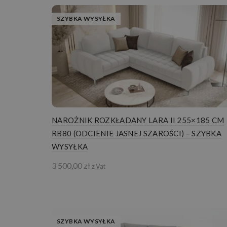
SZYBKA WYSYŁKA
NAROŻNIK ROZKŁADANY LARA II 255×185 CM
RB80 (ODCIENIE JASNEJ SZAROŚCI) – SZYBKA
WYSYŁKA
3 500,00
zł
z Vat
SZYBKA WYSYŁKA