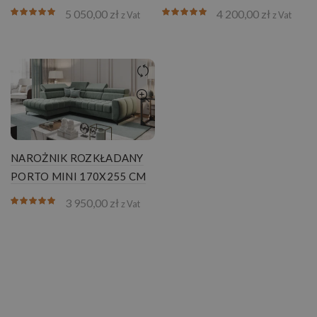
5 050,00
zł
4 200,00
zł
z Vat
z Vat
NAROŻNIK ROZKŁADANY
PORTO MINI 170X255 CM
3 950,00
zł
z Vat