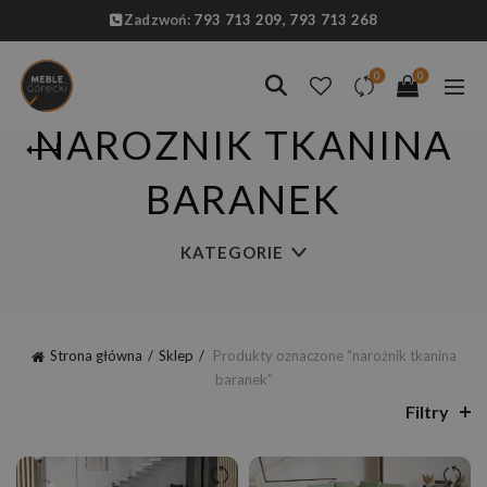
Zadzwoń:
793 713 209,
793 713 268
0
0
NAROŻNIK TKANINA
BARANEK
KATEGORIE
Strona główna
Sklep
Produkty oznaczone “narożnik tkanina
baranek”
Filtry