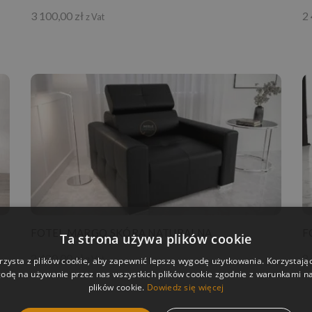
3 100,00
zł
2
z Vat
FOTEL MARGO SKÓRA NATURALNA
F
Ta strona używa plików cookie
2 420,00
zł
2
z Vat
rzysta z plików cookie, aby zapewnić lepszą wygodę użytkowania. Korzystając 
odę na używanie przez nas wszystkich plików cookie zgodnie z warunkami nas
plików cookie.
Dowiedz się więcej