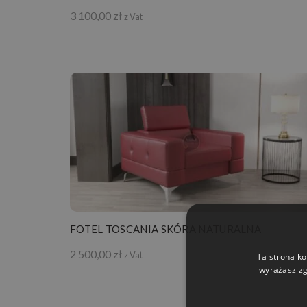
3 100,00
zł
z Vat
FOTEL TOSCANIA SKÓRA NATURALNA
2 500,00
zł
z Vat
Ta strona ko
wyrażasz zg