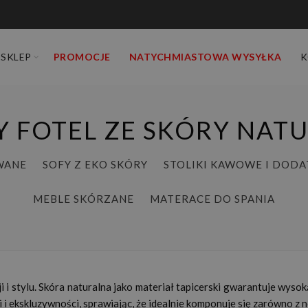
SKLEP
PROMOCJE
NATYCHMIASTOWA WYSYŁKA
K
 FOTEL ZE SKÓRY NAT
WANE
SOFY Z EKO SKÓRY
STOLIKI KAWOWE I DODA
MEBLE SKÓRZANE
MATERACE DO SPANIA
i i stylu. Skóra naturalna jako materiał tapicerski gwarantuje wyso
i ekskluzywności, sprawiając, że idealnie komponuje się zarówno z n