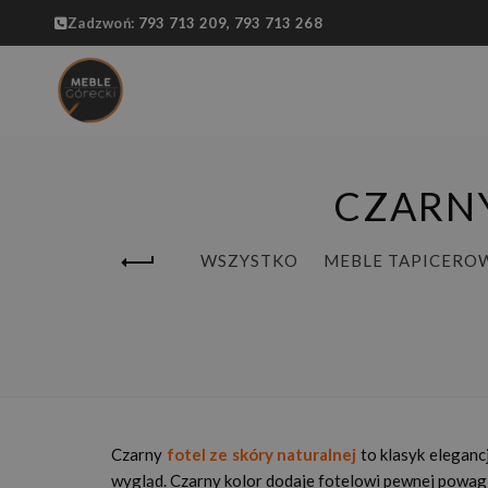
Zadzwoń:
793 713 209,
793 713 268
CZARNY
WSZYSTKO
MEBLE TAPICERO
Czarny
fotel ze skóry naturalnej
to klasyk elegancj
wygląd. Czarny kolor dodaje fotelowi pewnej powagi 