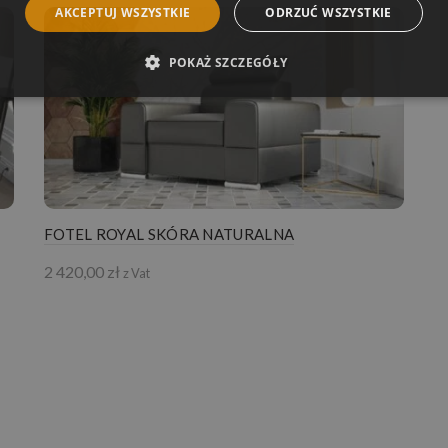
AKCEPTUJ WSZYSTKIE
ODRZUĆ WSZYSTKIE
POKAŻ SZCZEGÓŁY
FOTEL ROYAL SKÓRA NATURALNA
2 420,00
zł
z Vat