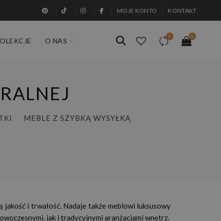
MOJE KONTO
KONTAKT
0
0
OLEKCJE
O NAS
URALNEJ
TKI
MEBLE Z SZYBKĄ WYSYŁKĄ
ką jakość i trwałość. Nadaje także meblowi luksusowy
owoczesnymi, jak i tradycyjnymi aranżacjami wnętrz.