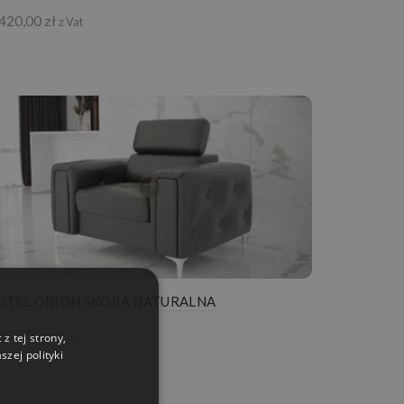
 420,00
zł
z Vat
OTEL ORION SKÓRA NATURALNA
 500,00
zł
z Vat
z tej strony,
zej polityki