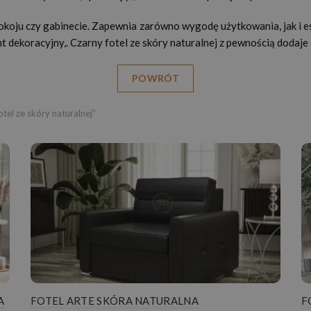
pokoju czy gabinecie. Zapewnia zarówno wygodę użytkowania, jak i es
nt dekoracyjny,. Czarny fotel ze skóry naturalnej z pewnością dodaje
POWRÓT
el ze skóry naturalnej”
A
FOTEL ARTE SKÓRA NATURALNA
F