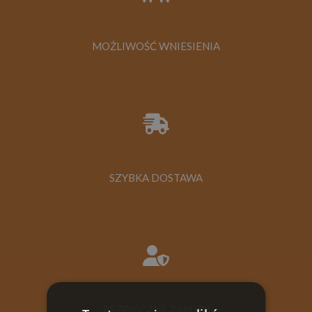
MOŻLIWOŚĆ WNIESIENIA
SZYBKA DOSTAWA
BEZPIECZNE ZAKUPY