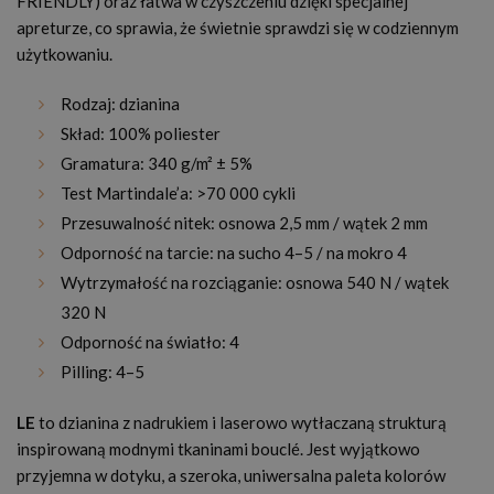
FRIENDLY) oraz łatwa w czyszczeniu dzięki specjalnej
apreturze, co sprawia, że świetnie sprawdzi się w codziennym
użytkowaniu.
Rodzaj: dzianina
Skład: 100% poliester
Gramatura: 340 g/m² ± 5%
Test Martindale’a: >70 000 cykli
Przesuwalność nitek: osnowa 2,5 mm / wątek 2 mm
Odporność na tarcie: na sucho 4–5 / na mokro 4
Wytrzymałość na rozciąganie: osnowa 540 N / wątek
320 N
Odporność na światło: 4
Pilling: 4–5
LE
to dzianina z nadrukiem i laserowo wytłaczaną strukturą
inspirowaną modnymi tkaninami bouclé. Jest wyjątkowo
przyjemna w dotyku, a szeroka, uniwersalna paleta kolorów