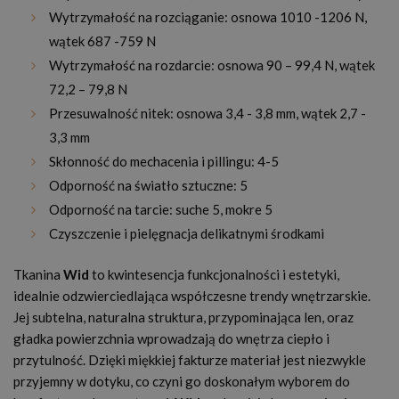
Wytrzymałość na rozciąganie: osnowa 1010 -1206 N,
wątek 687 -759 N
Wytrzymałość na rozdarcie: osnowa 90 – 99,4 N, wątek
72,2 – 79,8 N
Przesuwalność nitek: osnowa 3,4 - 3,8 mm, wątek 2,7 -
3,3 mm
Skłonność do mechacenia i pillingu: 4-5
Odporność na światło sztuczne: 5
Odporność na tarcie: suche 5, mokre 5
Czyszczenie i pielęgnacja delikatnymi środkami
Tkanina
Wid
to kwintesencja funkcjonalności i estetyki,
idealnie odzwierciedlająca współczesne trendy wnętrzarskie.
Jej subtelna, naturalna struktura, przypominająca len, oraz
gładka powierzchnia wprowadzają do wnętrza ciepło i
przytulność. Dzięki miękkiej fakturze materiał jest niezwykle
przyjemny w dotyku, co czyni go doskonałym wyborem do