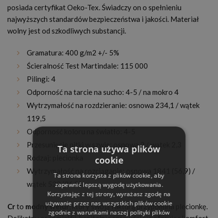
posiada certyfikat Oeko-Tex. Świadczy on o spełnieniu
najwyższych standardów bezpieczeństwa i jakości. Materiał
wolny jest od szkodliwych substancji.
Gramatura: 400 g/m2 +/- 5%
Ścieralność Test Martindale: 115 000
Pilingi: 4
Odporność na tarcie na sucho: 4-5 / na mokro 4
Wytrzymałość na rozdzieranie: osnowa 234,1 / wątek
119,5
Odporność koloru na światło: 4-5
Przesunięcie nitki w szwie: osnowa 2 / wątek 2,3
Ta strona używa plików
Rodzaj: plecionka
cookie
Wytrzymałość na rozciąganie: osnowa 1841 (56,9) /
Ta strona korzysta z plików cookie, aby
wątek 538 (36,0)
zapewnić lepszą wygodę użytkowania.
Korzystając z tej strony, wyrażasz zgodę na
używanie przez nas wszystkich plików cookie
Cr
to
modny welur
, który swoją fakturą przypomina plecionkę.
zgodnie z warunkami naszej polityki plików