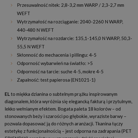
Przesuwalność nitek:
2,8-3,2 mm WARP / 2,3-2,7 mm
WEFT
Wytrzymałość na rozciąganie: 2040-2260 N WARP,
440-480 N WEFT
Wytrzymałość na rozdarcie: 135,1-145,0 N WARP, 50,3-
55,5 N WEFT
Skłonność do mechacenia i pillingu: 4-5
Odporność wybarwień na światło: >5
Odporność na tarcie: suche 4-5, mokre 4-5
Zapalność: test papierosa (EN1021-1)
EL
to miękka dzianina o subtelnym prążku inspirowanym
diagonalem, która wyróżnia się elegancką fakturą i przytulnym,
lekko wełnianym efektem. Bogata paleta 18 kolorów – od
stonowanych beży i szarości po głębokie, wyraziste barwy –
pozwala dopasować ją do różnych aranżacji. Tkanina łączy
estetykę z funkcjonalnością – jest odporna na zadrapania (PET