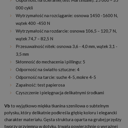
Odporność na ścieranie( test Martindale): 25 000 – 35
000 cykli
Wytrzymałość na rozciąganie: osnowa 1450 -1600 N,
wątek 400 -450 N
Wytrzymałość na rozdarcie: osnowa 106,5 – 120,7 N,
wątek 74,7 – 82,5 N
Przesuwalność nitek: osnowa 3,6 - 4,0 mm, wątek 3,1 -
3,5 mm
Skłonność do mechacenia i pillingu: 5
Odporność na światło sztuczne: 4
Odporność na tarcie: suche 4-5, mokre 4-5
Zapalność: test papierosa
Czyszczenie i pielęgnacja delikatnymi środkami
Vb
to wyjątkowo miękka tkanina szenilowa o subtelnym
połysku, który delikatnie podkreśla głębię koloru i elegancki
charakter materiału. Gęsta struktura oparta na grubej przędzy
tworzy przyjemną w dotyku, trwałą powierzchnię o wyraźnej