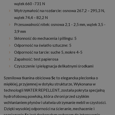
wątek 660 -731 N
Wytrzymałość na rozdarcie: osnowa 267,2 – 295,3 N,
wątek 74,4 – 82,2 N
Przesuwalność nitek: osnowa 2,1 - 2,5 mm, wątek 3,5 -
3,9 mm
Skłonność do mechacenia i pillingu: 5
Odporność na światło sztuczne: 5
Odporność na tarcie: suche 5, mokre 4-5
Zapalność: test papierosa
Czyszczenie i pielęgnacja delikatnymi środkami
Szenilowa tkanina obiciowa
Sc
to elegancka plecionka o
miękkiej, przyjemnej w dotyku strukturze, Wykonana w
technologii WATER REPELLENT, została pokryta specjalną
hydrofobową powłoką, która chroni przed szybkim
wchłanianiem płynów i ułatwia utrzymanie mebli w czystości.
Dzięki wysokiej odporności na ścieranie, mechacenie i
rozciąganie
Sc
jest doskonałym wyborem do intensywnie