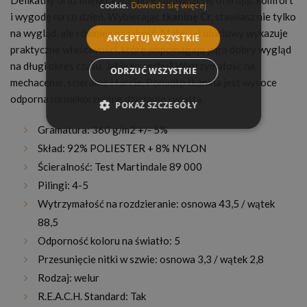
Delikatny oraz miękki, kapitalnie sprawdzi się oferując komfort
cookie.
Dowiedz się więcej
i wygodę na co dzień. Wybierając
tkaninę Cr
, stawiasz nie tylko
na wygląd, ale również na jakość. Materiał obiciowy wykazuje
AKCEPTUJ WSZYSTKIE
praktyczne właściwości, które wspomagają jego dobry wygląd
na długi okres czasu. Jakie to cechy? Wytrzymałość na
ODRZUĆ WSZYSTKIE
mechacenie, ścieranie i tarcie. Ponadto tkanina jest wysoce
odporna na niekorzystne działanie światła.
POKAŻ SZCZEGÓŁY
Gramatura: 360 g/m2 +/- 5%
Skład: 92% POLIESTER + 8% NYLON
Ścieralność: Test Martindale 89 000
Pilingi: 4-5
Wytrzymałość na rozdzieranie: osnowa 43,5 / wątek
88,5
Odporność koloru na światło: 5
Przesunięcie nitki w szwie: osnowa 3,3 / wątek 2,8
Rodzaj: welur
R.E.A.C.H. Standard: Tak