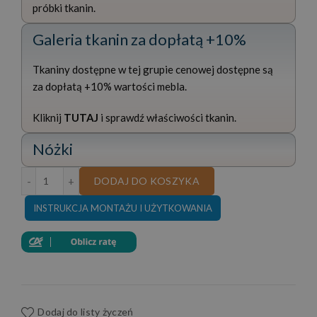
próbki tkanin.
Galeria tkanin za dopłatą +10%
Tkaniny dostępne w tej grupie cenowej dostępne są
za dopłatą +10% wartości mebla.
Kliknij
TUTAJ
i sprawdź właściwości tkanin.
Nóżki
ilość NAROŻNIK Z FUNKCJĄ SPANIA MARGO 160x250 CM
DODAJ DO KOSZYKA
INSTRUKCJA MONTAŻU I UŻYTKOWANIA
Dodaj do listy życzeń