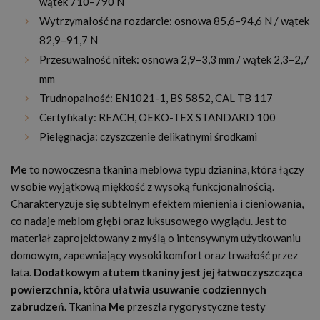
wątek 710–790 N
Wytrzymałość na rozdarcie: osnowa 85,6–94,6 N / wątek
82,9–91,7 N
Przesuwalność nitek: osnowa 2,9–3,3 mm / wątek 2,3–2,7
mm
Trudnopalność: EN1021-1, BS 5852, CAL TB 117
Certyfikaty: REACH, OEKO-TEX STANDARD 100
Pielęgnacja: czyszczenie delikatnymi środkami
Me
to nowoczesna tkanina meblowa typu dzianina, która łączy
w sobie wyjątkową miękkość z wysoką funkcjonalnością.
Charakteryzuje się subtelnym efektem mienienia i cieniowania,
co nadaje meblom głębi oraz luksusowego wyglądu. Jest to
materiał zaprojektowany z myślą o intensywnym użytkowaniu
domowym, zapewniający wysoki komfort oraz trwałość przez
lata.
Dodatkowym atutem tkaniny jest jej łatwoczyszcząca
powierzchnia, która ułatwia usuwanie codziennych
zabrudzeń.
Tkanina
Me
przeszła rygorystyczne testy