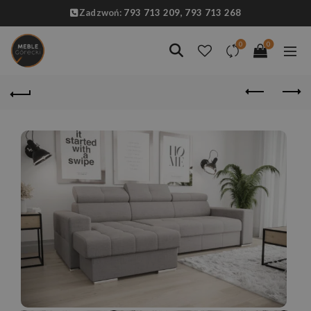
Zadzwoń:
793 713 209,
793 713 268
0
0