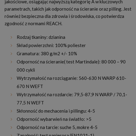
jakościowe, osiągając najwyższą kategorię A w kluczowych
parametrach, takich jak odporność na ścieranie oraz pilling. Jest
również bezpieczna dla zdrowia i środowiska, co potwierdza
zgodność z normami REACH.
Rodzaj tkaniny: dzianina
Skład powierzchni: 100% poliester
Gramatura: 380 g/m2 +/- 10%
Odporność na ścieranie( test Martindale): 80 000 – 90
000 cykli
Wytrzymałość na rozciąganie: 560-630 N WARP 610-
670 N WEFT
Wytrzymałość na rozdarcie: 79,5-87,9 N WARP / 70,1-
77,5 N WEFT
Skłonność do mechacenia i pillingu: 4-5
Odporność wybarwień na światło: >5
Odporność na tarcie: suche 5, mokre 4-5
Zapalność: test papierosa (EN1021-1)