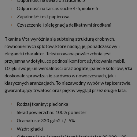
Odporność na światło sztuczne: 5
Odporność na tarcie: suche 4-5, mokre 5
Zapalność: test papierosa
Czyszczenie i pielęgnacja delikatnymi środkami
Tkanina
Vta
wyróżnia się subtelną strukturą drobnych,
równomiernych splotów, które nadają jej ponadczasowy i
elegancki charakter. Teksturowana powierzchnia jest
przyjemna w dotyku, co podnosi komfort użytkowania mebli.
Dzięki swojej uniwersalności oraz bogatej palecie kolorów,
Vta
doskonale sprawdza się zarówno w nowoczesnych, jak i
klasycznych aranżacjach. To niezawodny wybór w tapicerstwie,
gwarantujący trwałość oraz piękny wygląd przez długie lata.
Rodzaj tkaniny: plecionka
Skład powierzchni: 100% poliester
Gramatura: 330 g/m2 +/- 5%
Wzór: gładki