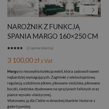
NAROŻNIK Z FUNKCJĄ
SPANIA MARGO 160×250 CM
(
2
opinie klienta)
3 100,00
zł
z Vat
Margo
to niezwykła kolekcja mebli, która zadowoli nawet
najbardziej wymagających. Zagłówki z wielostopniową
regulacją ozdobione pikiem, pikowane siedziska, pikowane
boczki, siedziska zbudowane na sprężynach falistych oraz
piance wysoko-elastycznej.
Wykonamy ją dla Ciebie w dowolnej tkaninie i kolorze z
galerii poniżej.