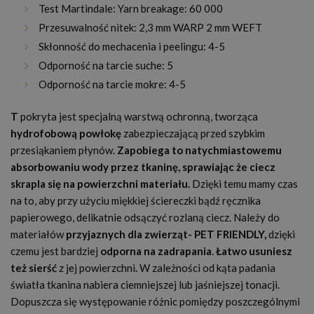
Test Martindale: Yarn breakage: 60 000
Przesuwalność nitek: 2,3 mm WARP 2 mm WEFT
Skłonność do mechacenia i peelingu: 4-5
Odporność na tarcie suche: 5
Odporność na tarcie mokre: 4-5
T
pokryta jest specjalną warstwą ochronną, tworząca
hydrofobową powłokę
zabezpieczającą przed szybkim
przesiąkaniem płynów.
Zapobiega to natychmiastowemu
absorbowaniu wody przez tkaninę, sprawiając że ciecz
skrapla się na powierzchni materiału.
Dzięki temu mamy czas
na to, aby przy użyciu miękkiej ściereczki bądź ręcznika
papierowego, delikatnie odsączyć rozlaną ciecz. Należy do
materiałów
przyjaznych dla zwierząt
- PET FRIENDLY,
dzięki
czemu jest bardziej
odporna na zadrapania
.
Łatwo usuniesz
też sierść
z jej powierzchni
.
W zależności od kąta padania
światła tkanina nabiera ciemniejszej lub jaśniejszej tonacji.
Dopuszcza się występowanie różnic pomiędzy poszczególnymi