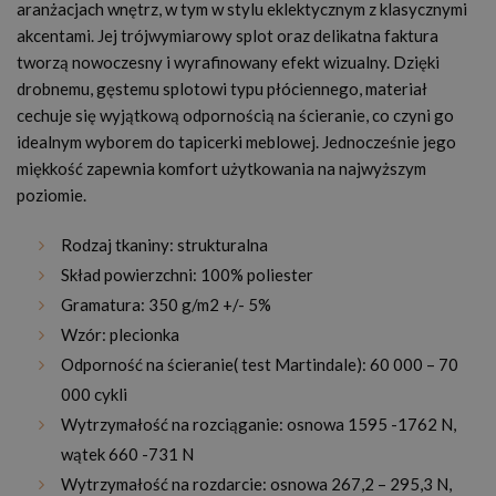
aranżacjach wnętrz, w tym w stylu eklektycznym z klasycznymi
akcentami. Jej trójwymiarowy splot oraz delikatna faktura
tworzą nowoczesny i wyrafinowany efekt wizualny. Dzięki
drobnemu, gęstemu splotowi typu płóciennego, materiał
cechuje się wyjątkową odpornością na ścieranie, co czyni go
idealnym wyborem do tapicerki meblowej. Jednocześnie jego
miękkość zapewnia komfort użytkowania na najwyższym
poziomie.
Rodzaj tkaniny: strukturalna
Skład powierzchni: 100% poliester
Gramatura: 350 g/m2 +/- 5%
Wzór: plecionka
Odporność na ścieranie( test Martindale): 60 000 – 70
000 cykli
Wytrzymałość na rozciąganie: osnowa 1595 -1762 N,
wątek 660 -731 N
Wytrzymałość na rozdarcie: osnowa 267,2 – 295,3 N,