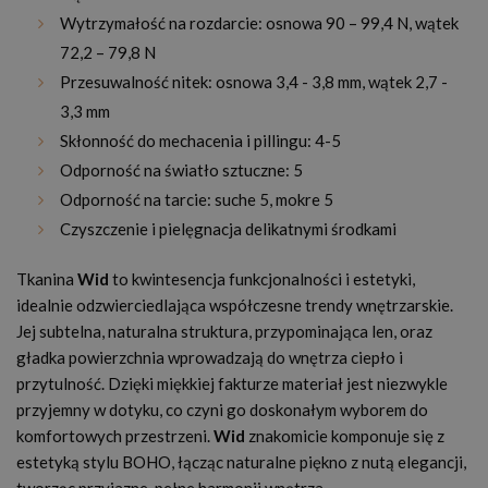
Wytrzymałość na rozdarcie: osnowa 90 – 99,4 N, wątek
72,2 – 79,8 N
Przesuwalność nitek: osnowa 3,4 - 3,8 mm, wątek 2,7 -
3,3 mm
Skłonność do mechacenia i pillingu: 4-5
Odporność na światło sztuczne: 5
Odporność na tarcie: suche 5, mokre 5
Czyszczenie i pielęgnacja delikatnymi środkami
Tkanina
Wid
to kwintesencja funkcjonalności i estetyki,
idealnie odzwierciedlająca współczesne trendy wnętrzarskie.
Jej subtelna, naturalna struktura, przypominająca len, oraz
gładka powierzchnia wprowadzają do wnętrza ciepło i
przytulność. Dzięki miękkiej fakturze materiał jest niezwykle
przyjemny w dotyku, co czyni go doskonałym wyborem do
komfortowych przestrzeni.
Wid
znakomicie komponuje się z
estetyką stylu BOHO, łącząc naturalne piękno z nutą elegancji,