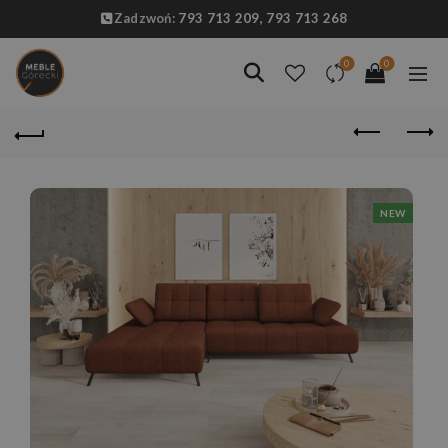
Zadzwoń:
793 713 209,
793 713 268
0
0
NEW