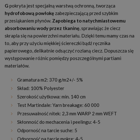
G
pokryta jest specjalną warstwą ochronną, tworząca
hydrofobową powłokę
zabezpieczającą przed szybkim
przesiąkaniem płynów.
Zapobiega to natychmiastowemu
absorbowaniu wody przez tkaninę
, sprawiając że ciecz
skrapla się na powierzchni materiału. Dzięki temu mamy czas na
to, aby przy użyciu miękkiej ściereczki bądź ręcznika
papierowego, delikatnie odsączyć rozlaną ciecz. Dopuszcza się
występowanie różnic pomiędzy poszczególnymi partiami
materiałów.
Gramatura m2: 370 g/m2+/- 5%
Skład: 100% Polyester
Szerokość użytkowa: min. 140 cm
Test Martindale: Yarn breakage: 60 000
Przesuwalność nitek: 2,3 mm WARP 2 mm WEFT
Skłonność do mechacenia i peelingu: 4-5
Odporność na tarcie suche: 5
Odporność na tarcie mokre: 4-5