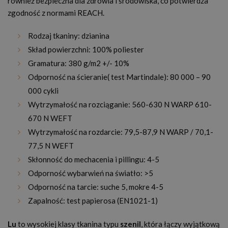
również bezpieczna dla zdrowia i środowiska, co potwierdza
zgodność z normami REACH.
Rodzaj tkaniny: dzianina
Skład powierzchni: 100% poliester
Gramatura: 380 g/m2 +/- 10%
Odporność na ścieranie( test Martindale): 80 000 – 90
000 cykli
Wytrzymałość na rozciąganie: 560-630 N WARP 610-
670 N WEFT
Wytrzymałość na rozdarcie: 79,5-87,9 N WARP / 70,1-
77,5 N WEFT
Skłonność do mechacenia i pillingu: 4-5
Odporność wybarwień na światło: >5
Odporność na tarcie: suche 5, mokre 4-5
Zapalność: test papierosa (EN1021-1)
Lu
to wysokiej klasy tkanina typu
szenil
, która łączy wyjątkową