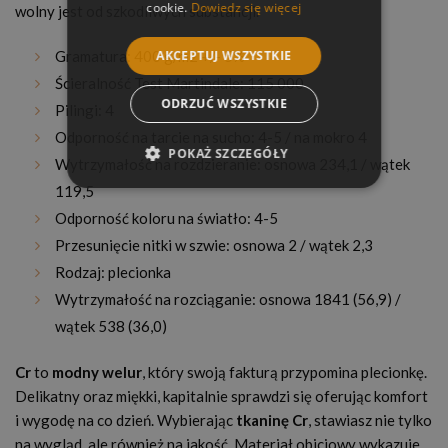
cookie.
Dowiedz się więcej
wolny jest od szkodliwych substancji.
AKCEPTUJ WSZYSTKIE
Gramatura: 400 g/m2 +/- 5%
Ścieralność Test Martindale: 115 000
ODRZUĆ WSZYSTKIE
Pilingi: 4
Odporność na tarcie na sucho: 4-5 / na mokro 4
POKAŻ SZCZEGÓŁY
Wytrzymałość na rozdzieranie: osnowa 234,1 / wątek
119,5
Odporność koloru na światło: 4-5
Przesunięcie nitki w szwie: osnowa 2 / wątek 2,3
Rodzaj: plecionka
Wytrzymałość na rozciąganie: osnowa 1841 (56,9) /
wątek 538 (36,0)
Cr
to
modny welur
, który swoją fakturą przypomina plecionkę.
Delikatny oraz miękki, kapitalnie sprawdzi się oferując komfort
i wygodę na co dzień. Wybierając
tkaninę Cr
, stawiasz nie tylko
na wygląd, ale również na jakość. Materiał obiciowy wykazuje