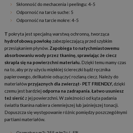
Skłonność do mechacenia i peelingu: 4-5
Odporność na tarcie suche: 5
Odporność na tarcie mokre: 4-5
T
pokryta jest specjalną warstwą ochronną, tworząca
hydrofobową powłokę
zabezpieczającą przed szybkim
przesiąkaniem płynów.
Zapobiega to natychmiastowemu
absorbowaniu wody przez tkaninę, sprawiając że ciecz
skrapla się na powierzchni materiału.
Dzięki temu mamy czas
na to, aby przy użyciu miękkiej ściereczki bądź ręcznika
papierowego, delikatnie odsączyć rozlaną ciecz. Należy do
materiałów
przyjaznych dla zwierząt
- PET FRIENDLY,
dzięki
czemu jest bardziej
odporna na zadrapania
.
Łatwo usuniesz
też sierść
z jej powierzchni
.
W zależności od kąta padania
światła tkanina nabiera ciemniejszej lub jaśniejszej tonacji.
Dopuszcza się występowanie różnic pomiędzy poszczególnymi
partiami materiałów.
Gramatura m2: 255 g/m2+/- 5%