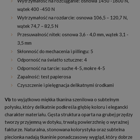
Wytrzymałość na rozciąganie: osnowa 1450 -1600 N,
wątek 400 -450 N
Wytrzymałość na rozdarcie: osnowa 106,5 – 120,7 N,
wątek 74,7 – 82,5 N
Przesuwalność nitek: osnowa 3,6 - 4,0 mm, wątek 3,1 -
3,5 mm
Skłonność do mechacenia i pillingu: 5
Odporność na światło sztuczne: 4
Odporność na tarcie: suche 4-5, mokre 4-5
Zapalność: test papierosa
Czyszczenie i pielęgnacja delikatnymi środkami
Vb
to wyjątkowo miękka tkanina szenilowa o subtelnym
połysku, który delikatnie podkreśla głębię koloru i elegancki
charakter materiału. Gęsta struktura oparta na grubej przędzy
tworzy przyjemną w dotyku, trwałą powierzchnię o wyraźnej
fakturze. Naturalna, stonowana kolorystyka oraz subtelna
plecionka nadają tkaninie ponadczasowy wygląd, który dobrze