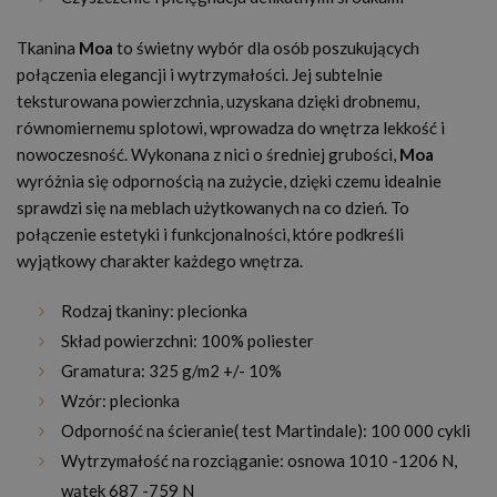
Tkanina
Moa
to świetny wybór dla osób poszukujących
połączenia elegancji i wytrzymałości. Jej subtelnie
teksturowana powierzchnia, uzyskana dzięki drobnemu,
równomiernemu splotowi, wprowadza do wnętrza lekkość i
nowoczesność. Wykonana z nici o średniej grubości,
Moa
wyróżnia się odpornością na zużycie, dzięki czemu idealnie
sprawdzi się na meblach użytkowanych na co dzień. To
połączenie estetyki i funkcjonalności, które podkreśli
wyjątkowy charakter każdego wnętrza.
Rodzaj tkaniny: plecionka
Skład powierzchni: 100% poliester
Gramatura: 325 g/m2 +/- 10%
Wzór: plecionka
Odporność na ścieranie( test Martindale): 100 000 cykli
Wytrzymałość na rozciąganie: osnowa 1010 -1206 N,
wątek 687 -759 N