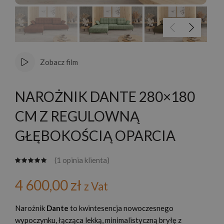
Zobacz film
NAROŻNIK DANTE 280×180
CM Z REGULOWNĄ
GŁĘBOKOŚCIĄ OPARCIA
(
1
opinia klienta)
4 600,00
zł
z Vat
Narożnik
Dante
to kwintesencja nowoczesnego
wypoczynku, łącząca lekką, minimalistyczną bryłę z