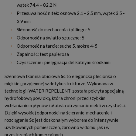
wątek 74,4 – 82,2 N
Przesuwalność nitek: osnowa 2,1 - 2,5 mm, wątek 3,5 -
3,9 mm
Skłonność do mechacenia i pillingu: 5
Odporność na światło sztuczne: 5
Odporność na tarcie: suche 5, mokre 4-5
Zapalność: test papierosa
Czyszczenie i pielęgnacja delikatnymi środkami
Szenilowa tkanina obiciowa
Sc
to elegancka plecionka o
miękkiej, przyjemnej w dotyku strukturze, Wykonana w
technologii WATER REPELLENT, została pokryta specjalną
hydrofobową powłoką, która chroni przed szybkim
wchłanianiem płynów i ułatwia utrzymanie mebli w czystości.
Dzięki wysokiej odporności na ścieranie, mechacenie i
rozciąganie
Sc
jest doskonałym wyborem do intensywnie
użytkowanych pomieszczeń, zarówno w domu, jak i w
przestrzeniach komercyjnych.