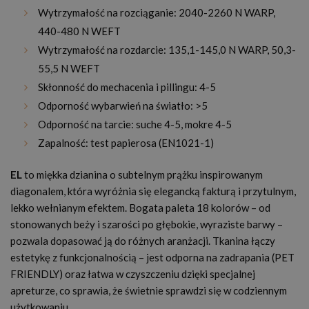
Wytrzymałość na rozciąganie: 2040-2260 N WARP,
440-480 N WEFT
Wytrzymałość na rozdarcie: 135,1-145,0 N WARP, 50,3-
55,5 N WEFT
Skłonność do mechacenia i pillingu: 4-5
Odporność wybarwień na światło: >5
Odporność na tarcie: suche 4-5, mokre 4-5
Zapalność: test papierosa (EN1021-1)
EL
to miękka dzianina o subtelnym prążku inspirowanym
diagonalem, która wyróżnia się elegancką fakturą i przytulnym,
lekko wełnianym efektem. Bogata paleta 18 kolorów – od
stonowanych beży i szarości po głębokie, wyraziste barwy –
pozwala dopasować ją do różnych aranżacji. Tkanina łączy
estetykę z funkcjonalnością – jest odporna na zadrapania (PET
FRIENDLY) oraz łatwa w czyszczeniu dzięki specjalnej
apreturze, co sprawia, że świetnie sprawdzi się w codziennym
użytkowaniu.