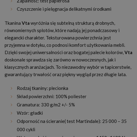
Zapalność: test papierosa
Czyszczenie i pielęgnacja delikatnymi środkami
Tkanina
Vta
wyróżnia się subtelną strukturą drobnych,
równomiernych splotów, które nadają jej ponadczasowy i
elegancki charakter. Teksturowana powierzchnia jest
przyjemna w dotyku, co podnosi komfort użytkowania mebli.
Dzięki swojej uniwersalności oraz bogatej palecie kolorów,
Vta
doskonale sprawdza się zarówno w nowoczesnych, jak i
klasycznych aranżacjach. To niezawodny wybór w tapicerstwie,
gwarantujący trwałość oraz piękny wygląd przez długie lata.
Rodzaj tkaniny: plecionka
Skład powierzchni: 100% poliester
Gramatura: 330 g/m2 +/- 5%
Wzór: gładki
Odporność na ścieranie( test Martindale): 25 000 – 35
000 cykli