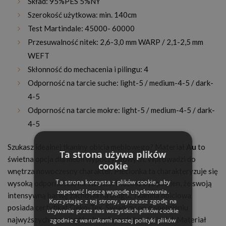
Skład: 95%PES 5%NY
Szerokość użytkowa: min. 140cm
Test Martindale: 45000- 60000
Przesuwalność nitek: 2,6-3,0 mm WARP / 2,1-2,5 mm
WEFT
Skłonność do mechacenia i pilingu: 4
Odporność na tarcie suche: light-5 / medium-4-5 / dark-
4-5
Odporność na tarcie mokre: light-5 / medium-4-5 / dark-
4-5
Szukasz idealnej tkaniny obicia meblowego? Materiał
Au
to
Ta strona używa plików
świetna opcja dla mebli wypoczynkowych. Wprowadzi do
cookie
wnętrza nowoczesny charakter. Plecionka ta charakteryzuje się
Ta strona korzysta z plików cookie, aby
wysoką odpornością na światło. Możesz być pewien, że swoją
zapewnić lepszą wygodę użytkowania.
intensywną barwę zachowa na długo. Tkanina obiciowa
Korzystając z tej strony, wyrażasz zgodę na
posiada certyfikat Oeko-Tex. Świadczy on o spełnieniu
używanie przez nas wszystkich plików cookie
najwyższych standardów bezpieczeństwa i jakości. Materiał
zgodnie z warunkami naszej polityki plików