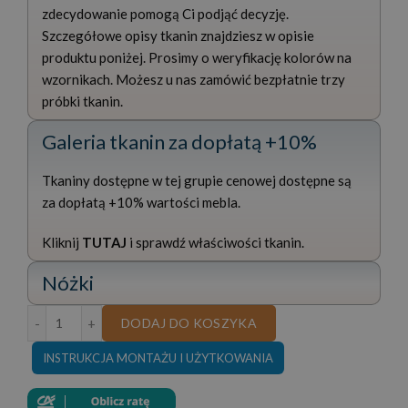
zdecydowanie pomogą Ci podjąć decyzję.
Szczegółowe opisy tkanin znajdziesz w opisie
produktu poniżej. Prosimy o weryfikację kolorów na
wzornikach. Możesz u nas zamówić bezpłatnie trzy
próbki tkanin.
Galeria tkanin za dopłatą +10%
Tkaniny dostępne w tej grupie cenowej dostępne są
za dopłatą +10% wartości mebla.
Kliknij
TUTAJ
i sprawdź właściwości tkanin.
Nóżki
ilość NAROŻNIK DANTE 280x180 CM Z REGULOWNĄ GŁ
DODAJ DO KOSZYKA
INSTRUKCJA MONTAŻU I UŻYTKOWANIA