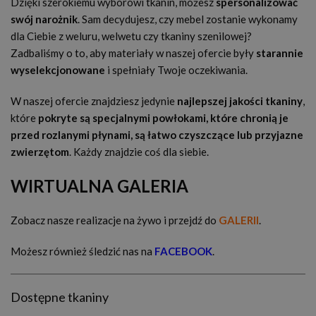
Dzięki szerokiemu wyborowi tkanin, możesz
spersonalizować
swój narożnik
. Sam decydujesz, czy mebel zostanie wykonamy
dla Ciebie z weluru, welwetu czy tkaniny szenilowej?
Zadbaliśmy o to, aby materiały w naszej ofercie były
starannie
wyselekcjonowane
i spełniały Twoje oczekiwania.
W naszej ofercie znajdziesz jedynie
najlepszej jakości tkaniny
,
które
pokryte są specjalnymi powłokami, które chronią je
przed rozlanymi płynami, są łatwo czyszczące lub przyjazne
zwierzętom
. Każdy znajdzie coś dla siebie.
WIRTUALNA GALERIA
Zobacz nasze realizacje na żywo i przejdź do
GALERII
.
Możesz również śledzić nas na
FACEBOOK
.
Dostępne tkaniny