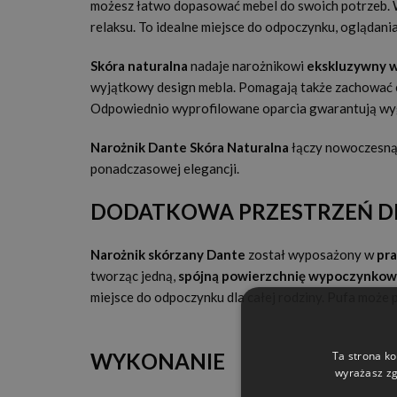
możesz łatwo dopasować mebel do swoich potrzeb. 
relaksu. To idealne miejsce do odpoczynku, oglądania
Skóra naturalna
nadaje narożnikowi
ekskluzywny 
wyjątkowy design mebla. Pomagają także zachować es
Odpowiednio wyprofilowane oparcia gwarantują wyg
Narożnik Dante Skóra Naturalna
łączy nowoczesną 
ponadczasowej elegancji.
DODATKOWA PRZESTRZEŃ D
Narożnik skórzany Dante
został wyposażony w
pra
tworząc jedną,
spójną powierzchnię wypoczynko
miejsce do odpoczynku dla całej rodziny. Pufa może
WYKONANIE
Ta strona ko
wyrażasz zg