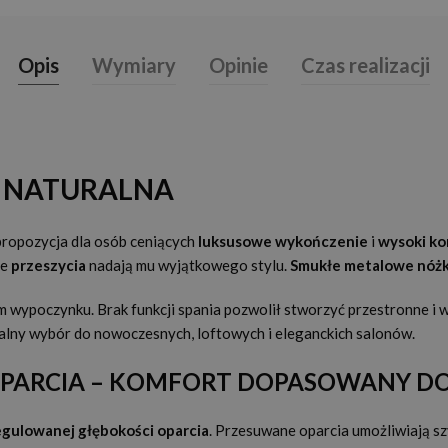
Opis
Wymiary
Opinie
Czas realizacji
A NATURALNA
propozycja dla osób ceniących
luksusowe wykończenie
i
wysoki ko
ne
przeszycia
nadają mu wyjątkowego stylu.
Smukłe metalowe nóżk
m wypoczynku. Brak funkcji spania pozwolił stworzyć przestronne i
alny wybór do nowoczesnych, loftowych i eleganckich salonów.
ARCIA – KOMFORT DOPASOWANY DO 
egulowanej głębokości oparcia
. Przesuwane oparcia umożliwiają sz