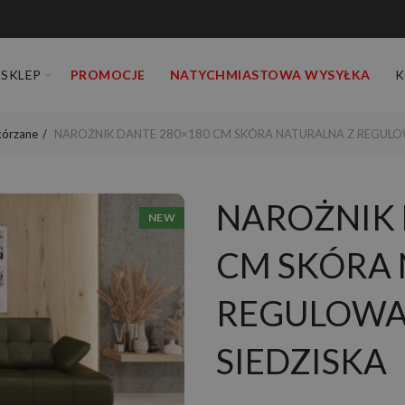
SKLEP
PROMOCJE
NATYCHMIASTOWA WYSYŁKA
K
kórzane
NAROŻNIK DANTE 280×180 CM SKÓRA NATURALNA Z REGULO
NAROŻNIK 
NEW
CM SKÓRA 
REGULOWA
SIEDZISKA