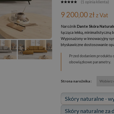
(
1
opinia klienta)
9 200,00
zł
z Vat
Narożnik
Dante Skóra Natura
łącząca lekką, minimalistyczną
Wyposażony w innowacyjny syst
błyskawiczne dostosowanie opar
Przed dodaniem produktu d
obowiązkowe parametry.
Strona narożnika
Skóry naturalne - w
Skóry naturalne za