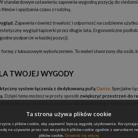
W standardowym ustawieniu zapewnia wygodną pozycję do siedzenia
 filmów i spędzania czasu z rodziną.
wygląd
. Zapewnia również trwałość i odporność na codzienne użytk
tetyczny wygląd tapicerki przez długie lata. Ergonomiczne podłoki
odne podparcie w każdej pozycji.
formę z luksusowym wykończeniem. To mebel stworzony dla osób, k
LA TWOJEJ WYGODY
ktyczny system łączenia
z dedykowaną pufą
Dante
. Specjalne łą
wą
. Dzięki temu możesz w prosty sposób
zwiększyć przestrzeń do r
 pełnić funkcję przedłużenia siedziska lub dodatkowego miejsca do
Ta strona używa plików cookie
rzysta z plików cookie, aby zapewnić lepszą wygodę użytkowania. Korzystając 
odę na używanie przez nas wszystkich plików cookie zgodnie z warunkami nas
plików cookie.
Dowiedz się więcej