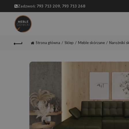
Zadzwoń:
793 713 209,
793 713 268
Strona główna
Sklep
Meble skórzane
Narożniki s