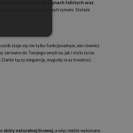
ka zbudowaliśmy na sprężynach falistych oraz
kkie a jednocześnie bardzo wytrzymałe. Stelaże
.
żnik staje się nie tylko funkcjonalnym, ale również
y zarówno do Twojego wnętrza, jak i stylu życia.
k Dante łączy elegancję, wygodę oraz trwałość.
ze
skóry naturalnej licowej
, a więc meble wykonane