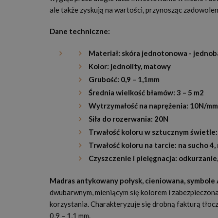
ale także zyskują na wartości, przynosząc zadowoleni
Dane techniczne:
Materiał: skóra jednotonowa - jedno
Kolor: jednolity, matowy
Grubość: 0,9 – 1,1mm
Średnia wielkość błamów: 3 – 5 m2
Wytrzymałość na naprężenia: 10N/m
Siła do rozerwania: 20N
Trwałość koloru w sztucznym świetle:
Trwałość koloru na tarcie: na sucho 4,
Czyszczenie i pielęgnacja: odkurzanie,
Madras antykowany połysk, cieniowana, symbole A
dwubarwnym, mieniącym się kolorem i zabezpieczona
korzystania. Charakteryzuje się drobną fakturą tło
0,9 – 1,1 mm.