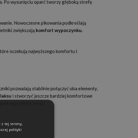
. Po wysunięciu oparć tworzy głęboką strefę
owanie. Nowoczesne pikowania podkreślają
etniki zwiększają
komfort wypoczynku
.
tóre oczekują najwyższego komfortu i
czniki pozwalają stabilnie połączyć oba elementy,
elaksu
i stworzyć jeszcze bardziej komfortowe
 wygodnego wypoczynku.
z tej strony,
zej polityki