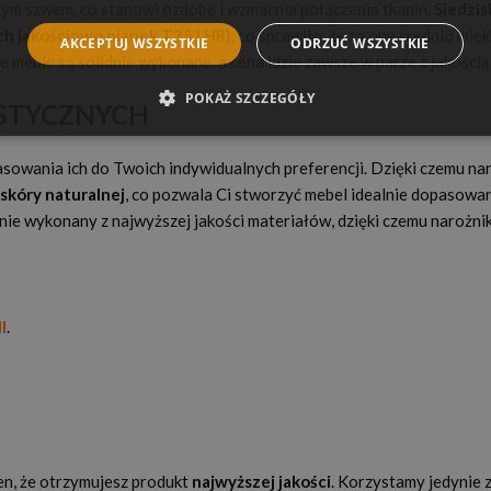
ym szwem, co stanowi ozdobę i wzmacnia połączenia tkanin.
Siedzis
h jakościowo pianek T35 i HR),
co sprawiło, że są one średnio mię
AKCEPTUJ WSZYSTKIE
ODRZUĆ WSZYSTKIE
 meble są solidnie wykonane, a cena idzie zawsze w parze z jakością
POKAŻ SZCZEGÓŁY
STYCZNYCH
sowania ich do Twoich indywidualnych preferencji. Dzięki czemu naro
skóry naturalnej
, co pozwala Ci stworzyć mebel idealnie dopasowan
nnie wykonany z najwyższej jakości materiałów, dzięki czemu narożni
I
.
en, że otrzymujesz produkt
najwyższej jakości
. Korzystamy jedynie 