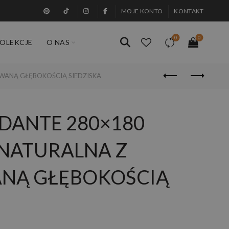
MOJE KONTO
KONTAKT
0
0
OLEKCJE
O NAS
WANĄ GŁĘBOKOŚCIĄ SIEDZISKA
DANTE 280×180
NATURALNA Z
NĄ GŁĘBOKOŚCIĄ