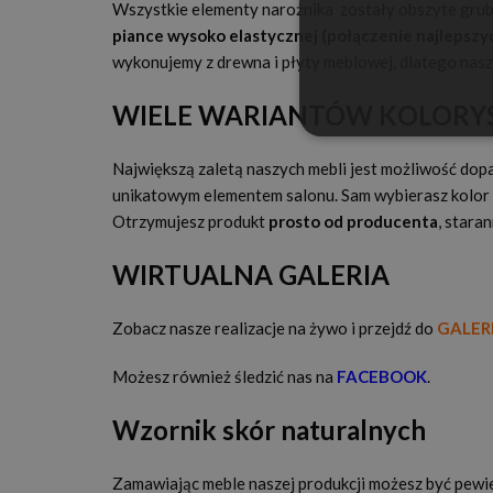
Wszystkie elementy narożnika zostały obszyte grub
piance wysoko elastycznej (połączenie najlepszyc
wykonujemy z drewna i płyty meblowej, dlatego nasze
WIELE WARIANTÓW KOLORY
Największą zaletą naszych mebli jest możliwość dopa
unikatowym elementem salonu. Sam wybierasz kolor
Otrzymujesz produkt
prosto od producenta
, stara
WIRTUALNA GALERIA
Zobacz nasze realizacje na żywo i przejdź do
GALERI
Możesz również śledzić nas na
FACEBOOK
.
Wzornik skór naturalnych
Zamawiając meble naszej produkcji możesz być pewi