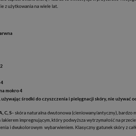
e z użytkowania na wiele lat.
barwna
m2
 4
 na mokro 4
 używając środki do czyszczenia i pielęgnacji skóry, nie używać o
, C, S
– skóra naturalna dwutonowa (cieniowany/antyczny), bardzo 
 lakierem impregnującym, który podwyższa wytrzymałość na przecie
czenia i dwukolorowym wybarwieniem. Klasyczny gatunek skóry z całk