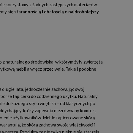
nie korzystamy z żadnych zastępczych materiałów.
jemy się
starannością i dbałością o najdrobniejszy
o z naturalnego środowiska, w którym żyły zwierzęta
żytkową mebli a wręcz przeciwnie. Takie i podobne
z długie lata, jednocześnie zachowując swój
yborze tapicerki do codziennego użytku. Naturalny
e do każdego stylu wnętrza – od klasycznych po
 oddychający, który zapewnia niezrównany komfort
owolenie użytkowników. Meble tapicerowane skórą
gwarantują, że skóra zachowa swoje właściwości i
nętrza. Produkty te nie tylko pięknie się starzeją,