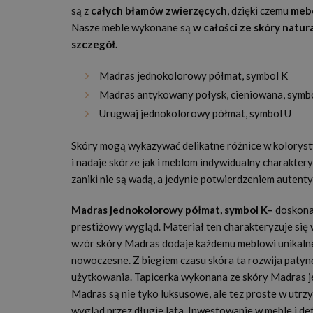
są z
całych błamów zwierzęcych
, dzięki czemu
mebe
Nasze meble wykonane są
w całości ze skóry natur
szczegół.
Madras jednokolorowy półmat, symbol K
Madras antykowany połysk, cieniowana, symbol
Urugwaj jednokolorowy półmat, symbol U
Skóry mogą wykazywać delikatne różnice w kolorysty
i nadaje skórze jak i meblom indywidualny charakter
zaniki nie są wadą, a jedynie potwierdzeniem autenty
Madras jednokolorowy półmat, symbol K–
doskonal
prestiżowy wygląd. Materiał ten charakteryzuje się
wzór skóry Madras dodaje każdemu meblowi unikalne
nowoczesne. Z biegiem czasu skóra ta rozwija patynę
użytkowania. Tapicerka wykonana ze skóry Madras je
Madras są nie tyko luksusowe, ale tez proste w utrz
wygląd przez długie lata. Inwestowanie w meble i de