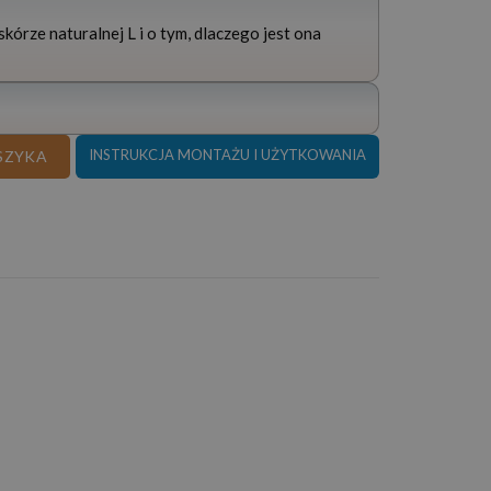
kórze naturalnej L i o tym, dlaczego jest ona
 280x180 CM SKÓRA NATURALNA Z REGULOWANĄ GŁĘBOKOŚCIĄ SI
INSTRUKCJA MONTAŻU I UŻYTKOWANIA
SZYKA