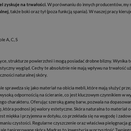
l zyskuje na trwałości
. W porównaniu do innych producentów, my 
alnej
, także boki oraz tył (poza funkcją spania). W naszej pracy kieru
e A, C, S
ce, strukturze powierzchni i mogą posiadać drobne blizny. Wynika t
ystyczny wygląd. Cechy te absolutnie nie mają wpływu na trwałość u
czności naturalnej skóry.
e sprawdza się jako materiał na obicia mebli, które mają służyć prze
 wysoką odpornością na ścieranie, co jest kluczowym czynnikiem w w
go charakteru. Oferując szeroką gamę barw, pozwala na dopasowani
, która podnosi jej walory estetyczne. Skóra naturalna to materiał
st miękka i przyjemna w dotyku, co przekłada się na wygodę i zad
ymaniu czystości. Regularne czyszczenie oraz właściwa pielęgnacja 
tale tapicerowane skórą Madras to inwestycja w przyszłość Twojego w