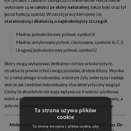
korzystamy z żadnych zastępczych materiałów. Nasze meble
wykonane są
w całości ze skóry naturalnej
, także boki oraz tył
(poza funkcją spania). W naszej pracy kierujemy się
starannością i dbałością o najdrobniejszy szczegół.
Madras jednokolorowy półmat, symbol K
Madras antykowany połysk, cieniowana, symbole A, C, S
Urugwaj jednokolorowy półmat, symbol U
Skóry mogą wykazywać delikatne różnice w kolorystyce,
strukturze powierzchni i mogą posiadać drobne blizny. Wynika
to z naturalnego środowiska, w którym żyły zwierzęta i nadaje
skórze jak i meblom indywidualny charakterystyczny wygląd.
Cechy te absolutnie nie mają wpływu na trwałość użytkową
mebli a wręcz przeciwnie. Takie i podobne zaniki nie są wadą, a
jedynie potwierdzeniem autentyczności naturalnej skóry.
Ta strona używa plików
cookie
Mebel z funkcją rozkładania do spania okazjonalnego. Do
Ta strona korzysta z plików cookie, aby