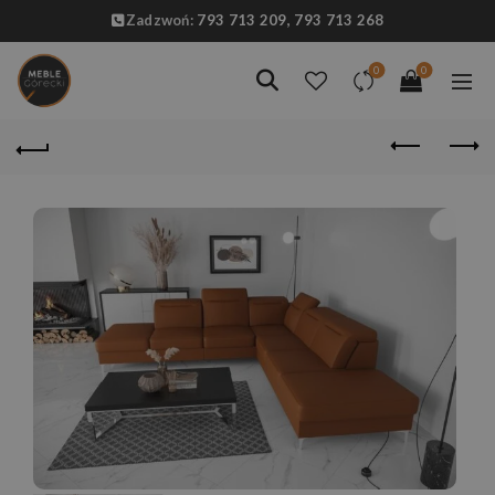
Zadzwoń:
793 713 209,
793 713 268
0
0