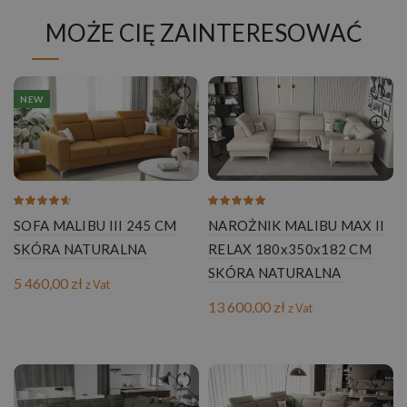
MOŻE CIĘ ZAINTERESOWAĆ
NEW
SOFA MALIBU III 245 CM
NAROŻNIK MALIBU MAX II
SKÓRA NATURALNA
RELAX 180x350x182 CM
SKÓRA NATURALNA
5 460,00
zł
z Vat
13 600,00
zł
z Vat