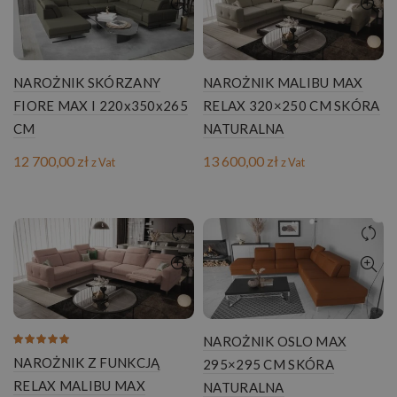
NAROŻNIK SKÓRZANY
NAROŻNIK MALIBU MAX
FIORE MAX I 220x350x265
RELAX 320×250 CM SKÓRA
CM
NATURALNA
12 700,00
zł
13 600,00
zł
z Vat
z Vat
NAROŻNIK OSLO MAX
NAROŻNIK Z FUNKCJĄ
295×295 CM SKÓRA
RELAX MALIBU MAX
NATURALNA