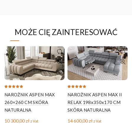
MOŻE CIĘ ZAINTERESOWAĆ
NAROŻNIK ASPEN MAX
NAROŻNIK ASPEN MAX II
260×260 CM SKÓRA
RELAX 198x350x170 CM
NATURALNA
SKÓRA NATURALNA
10 300,00
zł
14 600,00
zł
z Vat
z Vat