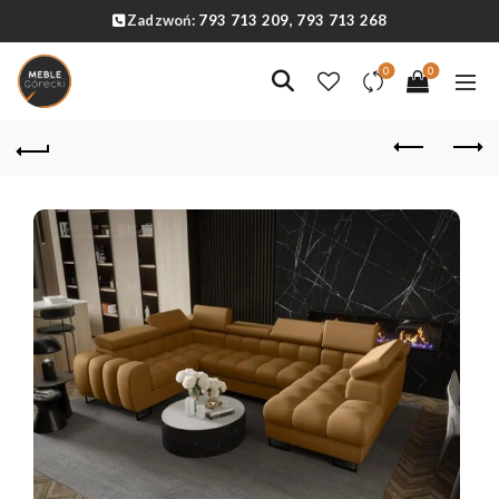
Zadzwoń:
793 713 209,
793 713 268
0
0