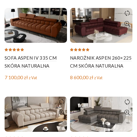
SOFA ASPEN IV 335 CM
NAROŻNIK ASPEN 260×225
SKÓRA NATURALNA
CM SKÓRA NATURALNA
7 100,00
zł
8 600,00
zł
z Vat
z Vat