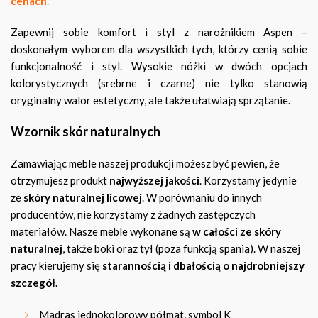
cenach
.
Zapewnij sobie komfort i styl z narożnikiem Aspen –
doskonałym wyborem dla wszystkich tych, którzy cenią sobie
funkcjonalność i styl. Wysokie nóżki w dwóch opcjach
kolorystycznych (srebrne i czarne) nie tylko stanowią
oryginalny walor estetyczny, ale także ułatwiają sprzątanie.
Wzornik skór naturalnych
Zamawiając meble naszej produkcji możesz być pewien, że
otrzymujesz produkt
najwyższej jakości
. Korzystamy jedynie
ze
skóry naturalnej licowej
. W porównaniu do innych
producentów, nie korzystamy z żadnych zastępczych
materiałów. Nasze meble wykonane są
w całości ze skóry
naturalnej
, także boki oraz tył (poza funkcją spania). W naszej
pracy kierujemy się
starannością i dbałością o najdrobniejszy
szczegół.
Madras jednokolorowy półmat, symbol K