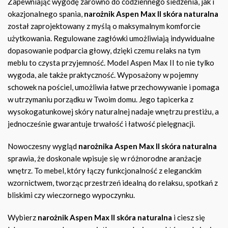
Zapewniając wygodę zarówno do codziennego siedzenia, jak i
okazjonalnego spania,
narożnik Aspen Max II skóra naturalna
został zaprojektowany z myślą o maksymalnym komforcie
użytkowania. Regulowane zagłówki umożliwiają indywidualne
dopasowanie podparcia głowy, dzięki czemu relaks na tym
meblu to czysta przyjemność. Model Aspen Max II to nie tylko
wygoda, ale także praktyczność. Wyposażony w pojemny
schowek na pościel, umożliwia łatwe przechowywanie i pomaga
w utrzymaniu porządku w Twoim domu. Jego tapicerka z
wysokogatunkowej skóry naturalnej nadaje wnętrzu prestiżu, a
jednocześnie gwarantuje trwałość i łatwość pielęgnacji.
Nowoczesny wygląd
narożnika Aspen Max II skóra naturalna
sprawia, że doskonale wpisuje się w różnorodne aranżacje
wnętrz. To mebel, który łączy funkcjonalność z eleganckim
wzornictwem, tworząc przestrzeń idealną do relaksu, spotkań z
bliskimi czy wieczornego wypoczynku.
Wybierz
narożnik Aspen Max II skóra naturalna
i ciesz się