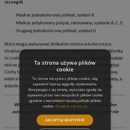
szczegół.
Madras jednokolorowy półmat, symbol K
Madras antykowany połysk, cieniowana, symbole A, C, S
Urugwaj jednokolorowy półmat, symbol U
Skóry mogą wykazywać delikatne różnice w kolorystyce,
strukturze powierzchni i mogą posiadać drobne blizny. Wynika
to z naturalnego środowiska, w którym żyły zwierzęta i nadaje
Ta strona używa plików
skórze jak i meblom indywidualny charakterystyczny wygląd.
cookie
Cechy te absolutnie nie mają wpływu na trwałość użytkową
mebli a wręcz przeciwnie. Takie i podobne zaniki nie są wadą, a
Ta strona korzysta z plików cookie, aby
zapewnić lepszą wygodę użytkowania.
jedynie potwierdzeniem autentyczności naturalnej skóry.
Korzystając z tej strony, wyrażasz zgodę na
używanie przez nas wszystkich plików cookie
zgodnie z warunkami naszej polityki plików
Wszystkie meble wykonywane są pod indywidualne
cookie.
Dowiedz się więcej
zamówienie. Prosimy o przemyślane zakupy. Towar nie
podlega zwrotowi.
AKCEPTUJ WSZYSTKIE