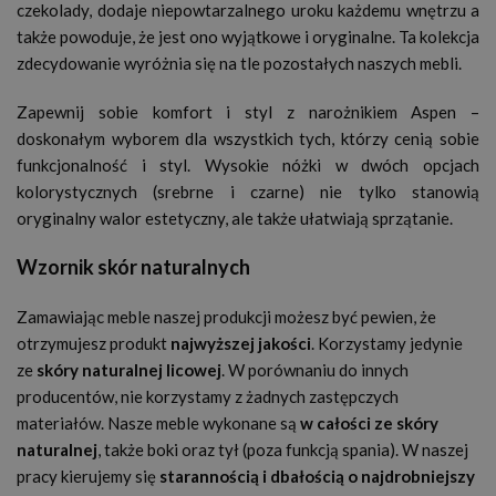
czekolady, dodaje niepowtarzalnego uroku każdemu wnętrzu a
także powoduje, że jest ono wyjątkowe i oryginalne. Ta kolekcja
zdecydowanie wyróżnia się na tle pozostałych naszych mebli.
Zapewnij sobie komfort i styl z narożnikiem Aspen –
doskonałym wyborem dla wszystkich tych, którzy cenią sobie
funkcjonalność i styl. Wysokie nóżki w dwóch opcjach
kolorystycznych (srebrne i czarne) nie tylko stanowią
oryginalny walor estetyczny, ale także ułatwiają sprzątanie.
Wzornik skór naturalnych
Zamawiając meble naszej produkcji możesz być pewien, że
otrzymujesz produkt
najwyższej jakości
. Korzystamy jedynie
ze
skóry naturalnej licowej
. W porównaniu do innych
producentów, nie korzystamy z żadnych zastępczych
materiałów. Nasze meble wykonane są
w całości ze skóry
naturalnej
, także boki oraz tył (poza funkcją spania). W naszej
pracy kierujemy się
starannością i dbałością o najdrobniejszy