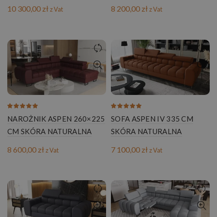
10 300,00
zł
8 200,00
zł
z Vat
z Vat
NAROŻNIK ASPEN 260×225
SOFA ASPEN IV 335 CM
CM SKÓRA NATURALNA
SKÓRA NATURALNA
8 600,00
zł
7 100,00
zł
z Vat
z Vat