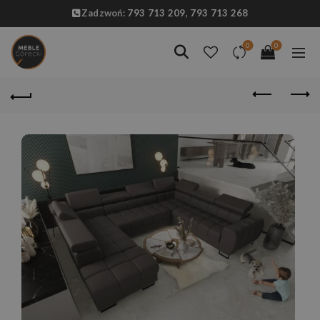
Zadzwoń:
793 713 209,
793 713 268
0
0