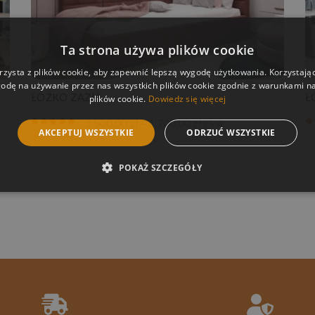
Ta strona używa plików cookie
rzysta z plików cookie, aby zapewnić lepszą wygodę użytkowania. Korzystając 
odę na używanie przez nas wszystkich plików cookie zgodnie z warunkami nas
ŁÓŻKO ZAZU
Ł
plików cookie.
Dowiedz się więcej
Zakres
1 500,00
zł
–
1 700,00
zł
z Vat
AKCEPTUJ WSZYSTKIE
ODRZUĆ WSZYSTKIE
cen:
od
1
POKAŻ SZCZEGÓŁY
500,00 zł
do
1
700,00 zł