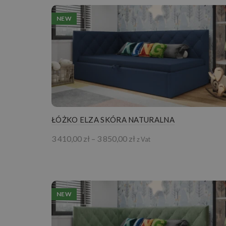
NEW
ŁÓŻKO ELZA SKÓRA NATURALNA
Zakres
3 410,00
zł
–
3 850,00
zł
z Vat
cen:
od
3
410,00 zł
do
NEW
3
850,00 zł