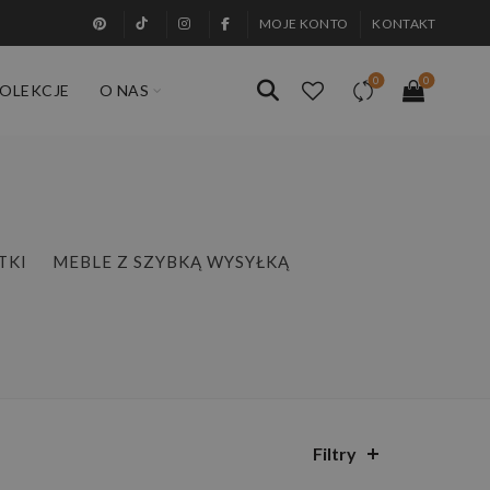
MOJE KONTO
KONTAKT
0
0
OLEKCJE
O NAS
TKI
MEBLE Z SZYBKĄ WYSYŁKĄ
Filtry