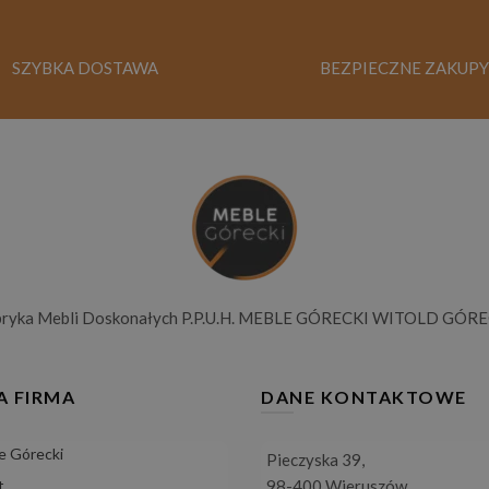
SZYBKA DOSTAWA
BEZPIECZNE ZAKUPY
bryka Mebli Doskonałych P.P.U.H. MEBLE GÓRECKI WITOLD GÓRE
A FIRMA
DANE KONTAKTOWE
e Górecki
Pieczyska 39,
t
98-400 Wieruszów,