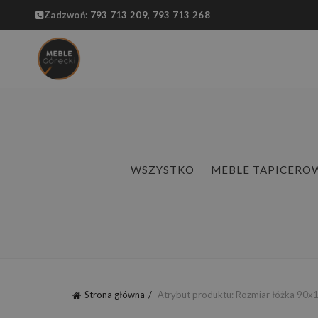
Zadzwoń:
793 713 209,
793 713 268
WSZYSTKO
MEBLE TAPICERO
Strona główna
Atrybut produktu: Rozmiar łóżka
90x