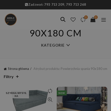
Zadzwoń:
793 713 209,
793 713 268
0
0
90X180 CM
KATEGORIE
Strona główna
Atrybut produktu: Powierzchnia spania
90x180 cm
Filtry
SZYBKA WYSYŁ
NEW
KA