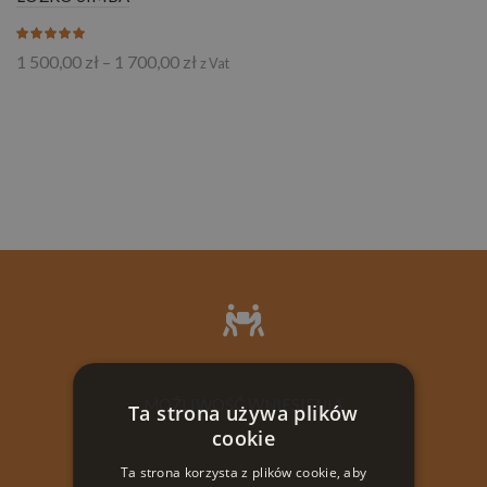
Zakres
1 500,00
zł
–
1 700,00
zł
z Vat
cen:
od
1
500,00 zł
do
1
700,00 zł
MOŻLIWOŚĆ WNIESIENIA
Ta strona używa plików
cookie
Ta strona korzysta z plików cookie, aby