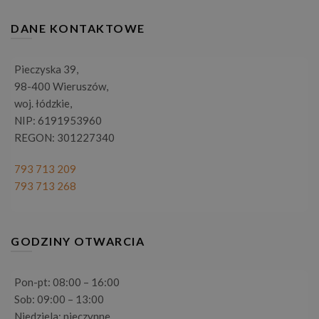
DANE KONTAKTOWE
Pieczyska 39,
98-400 Wieruszów,
woj. łódzkie,
NIP: 6191953960
REGON: 301227340
793 713 209
793 713 268
GODZINY OTWARCIA
Pon-pt: 08:00 – 16:00
Sob: 09:00 – 13:00
Niedziela: nieczynne