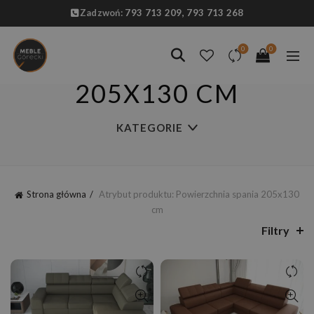
Zadzwoń:
793 713 209,
793 713 268
0
0
205X130 CM
KATEGORIE
Strona główna
Atrybut produktu: Powierzchnia spania
205x130
cm
Filtry