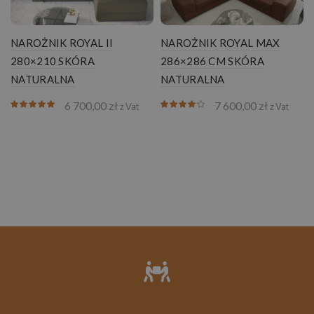
NAROŻNIK ROYAL II
NAROŻNIK ROYAL MAX
280×210 SKÓRA
286×286 CM SKÓRA
NATURALNA
NATURALNA
6 700,00
zł
7 600,00
zł
z Vat
z Vat