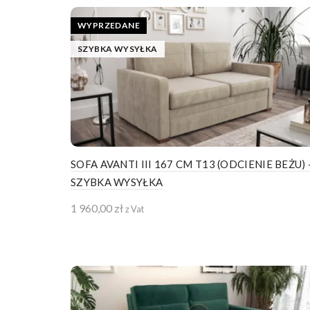
WYPRZEDANE
SZYBKA WYSYŁKA
SOFA AVANTI III 167 CM T13 (ODCIENIE BEŻU) 
SZYBKA WYSYŁKA
1 960,00
zł
z Vat