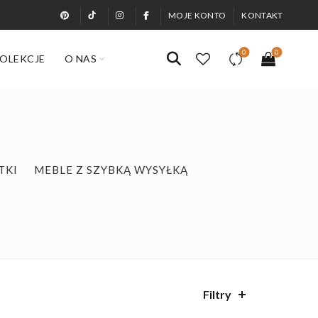
MOJE KONTO
KONTAKT
0
0
OLEKCJE
O NAS
TKI
MEBLE Z SZYBKĄ WYSYŁKĄ
Filtry