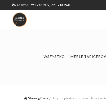
Zadzwoń:
793 713 209,
793 713 268
WSZYSTKO
MEBLE TAPICERO
Strona główna
Atrybut produktu: Powierzchnia spani