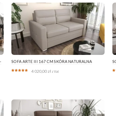
–
SOFA ARTE III 167 CM SKÓRA NATURALNA
S
4 020,00
zł
z Vat