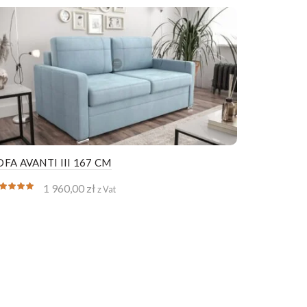
OFA AVANTI III 167 CM
1 960,00
zł
z Vat