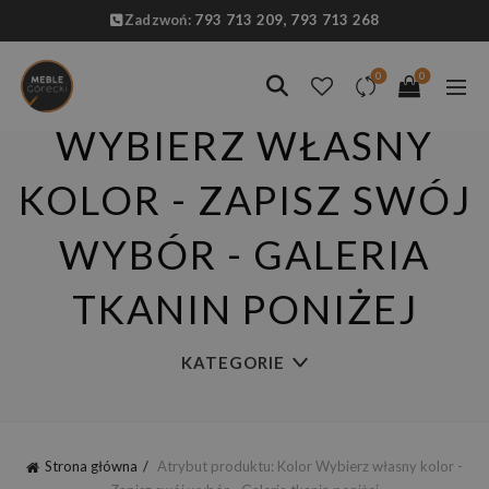
Zadzwoń:
793 713 209,
793 713 268
0
0
WYBIERZ WŁASNY
KOLOR - ZAPISZ SWÓJ
WYBÓR - GALERIA
TKANIN PONIŻEJ
KATEGORIE
Strona główna
Atrybut produktu: Kolor
Wybierz własny kolor -