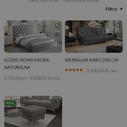
Zapisz swój wybór - Galeria tkanin poniżej
Filtry
ŁÓŻKO ROMA SKÓRA
WERSALKA KARO 200 CM
NATURALNA
1 500,00
zł
z Vat
Zakres
2 750,00
zł
–
4 030,00
zł
z Vat
cen:
od
2
750,00 zł
NEW
do
4
030,00 zł