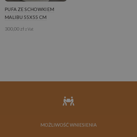
PUFA ZE SCHOWKIEM
MALIBU 55X55 CM
300,00
zł
z Vat
MOŻLIWOŚĆ WNIESIENIA