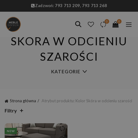
Zadzwoń:
793 713 209,
793 713 268
0
0
SKÓRA W ODCIENIU
SZAROŚCI
KATEGORIE
Strona główna
Atrybut produktu: Kolor
Skóra w odcieniu szarości
Filtry
NEW