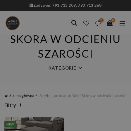
Zadzwoń:
793 713 209,
793 713 268
0
0
SKÓRA W ODCIENIU
SZAROŚCI
KATEGORIE
Strona główna
Atrybut produktu: Kolor
Skóra w odcieniu szarości
Filtry
NEW