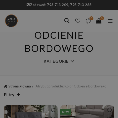
Zadzwoń:
793 713 209,
793 713 268
0
0
ODCIENIE
BORDOWEGO
KATEGORIE
Strona główna
Atrybut produktu: Kolor
Odcienie bordowego
Filtry
NEW