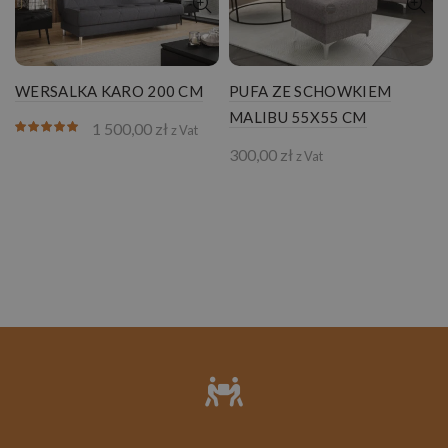
WERSALKA KARO 200 CM
PUFA ZE SCHOWKIEM
MALIBU 55X55 CM
1 500,00
zł
z Vat
300,00
zł
z Vat