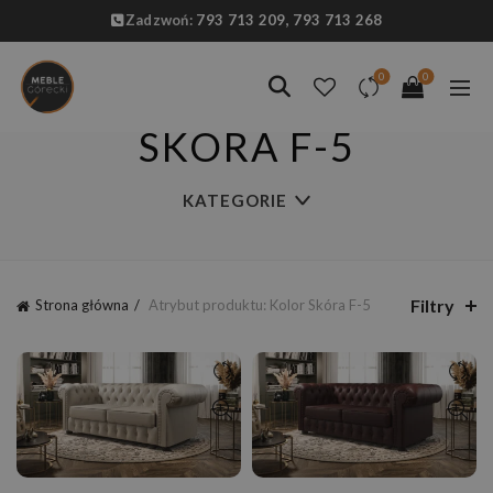
Zadzwoń:
793 713 209,
793 713 268
0
0
SKÓRA F-5
KATEGORIE
Filtry
Strona główna
Atrybut produktu: Kolor
Skóra F-5