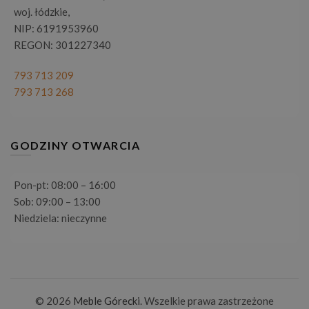
woj. łódzkie,
NIP: 6191953960
REGON: 301227340
793 713 209
793 713 268
GODZINY OTWARCIA
Pon-pt: 08:00 – 16:00
Sob: 09:00 – 13:00
Niedziela: nieczynne
© 2026
Meble Górecki
. Wszelkie prawa zastrzeżone