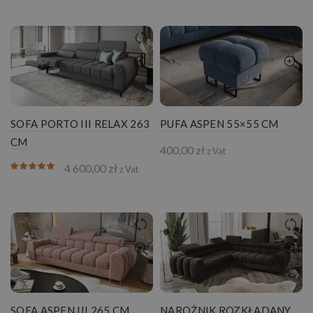
od
2
500,00 zł
do
2
900,00 zł
SOFA PORTO III RELAX 263
PUFA ASPEN 55×55 CM
CM
400,00
zł
z Vat
4 600,00
zł
z Vat
SOFA ASPEN III 265 CM
NAROŻNIK ROZKŁADANY