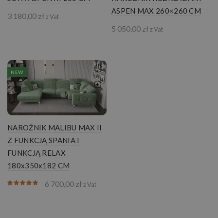
ASPEN MAX 260×260 CM
3 180,00
zł
z Vat
5 050,00
zł
z Vat
NEW
NAROŻNIK MALIBU MAX II
Z FUNKCJĄ SPANIA I
FUNKCJĄ RELAX
180x350x182 CM
6 700,00
zł
z Vat