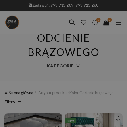
Zadzwoń:
793 713 209,
793 713 268
0
0
ODCIENIE
BRĄZOWEGO
KATEGORIE
Strona główna
Atrybut produktu: Kolor
Odcienie brązowego
Filtry
NEW