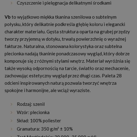
Czyszczenie i pielęgnacja delikatnymi środkami
Vb
to wyjątkowo miękka tkanina szenilowa o subtelnym
połysku, który delikatnie podkreśla głębię koloru i elegancki
charakter materiału. Gęsta struktura oparta na grubej przędzy
tworzy przyjemną w dotyku, trwałą powierzchnię o wyraźnej
fakturze. Naturalna, stonowana kolorystyka oraz subtelna
plecionka nadają tkaninie ponadczasowy wygląd, który dobrze
komponuje się z różnymi stylami wnętrz. Materiał wyróżnia się
także wysoką odpornością na tarcie, światło oraz mechacenie,
zachowując estetyczny wygląd przez długi czas. Paleta 28
odcieni inspirowanych naturą pozwala tworzyć wnętrza
spokojne i harmonijne, ale wciąż wyraziste.
Rodzaj: szenil
Wzór: plecionka
Skład: 100% poliester
Gramatura: 350 g/m² ± 10%