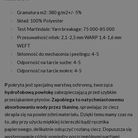
Gramatura m2: 380 g/m2+/- 5%
Skład: 100% Polyester
Test Martindale: Yarn breakage: 75 000-85 000
Przesuwalność nitek: 2,1-2,5 mm WARP 1,4-1,6 mm
WEFT
Skłonność do mechacenia i peelingu: 4-5
Odporność na tarcie suche: 4-5
Odporność na tarcie mokre: 4-5
P
pokryta jest specjalną warstwą ochronną, tworząca
hydrofobową powłokę
zabezpieczającą przed szybkim
przesiąkaniem płynów.
Zapobiega to natychmiastowemu
absorbowaniu wody przez tkaninę
, sprawiając że ciecz
skrapla się na powierzchni materiału. Dzięki temu mamy czas na
to, aby przy użyciu miękkiej ściereczki bądź ręcznika
papierowego, delikatnie odsączyć rozlaną ciecz. Dopuszcza się
występowanie różnic pomiędzy poszczególnymi partiami