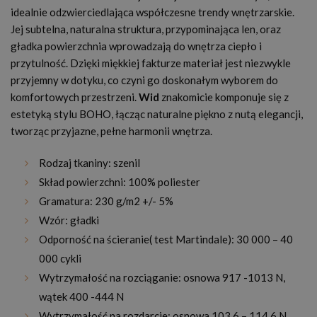
idealnie odzwierciedlająca współczesne trendy wnętrzarskie.
Jej subtelna, naturalna struktura, przypominająca len, oraz
gładka powierzchnia wprowadzają do wnętrza ciepło i
przytulność. Dzięki miękkiej fakturze materiał jest niezwykle
przyjemny w dotyku, co czyni go doskonałym wyborem do
komfortowych przestrzeni.
Wid
znakomicie komponuje się z
estetyką stylu BOHO, łącząc naturalne piękno z nutą elegancji,
tworząc przyjazne, pełne harmonii wnętrza.
Rodzaj tkaniny: szenil
Skład powierzchni: 100% poliester
Gramatura: 230 g/m2 +/- 5%
Wzór: gładki
Odporność na ścieranie( test Martindale): 30 000 – 40
000 cykli
Wytrzymałość na rozciąganie: osnowa 917 -1013 N,
wątek 400 -444 N
Wytrzymałość na rozdarcie: osnowa 103,6 – 114,6 N,