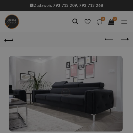
Zadzwoń:
793 713 209,
793 713 268
0
0