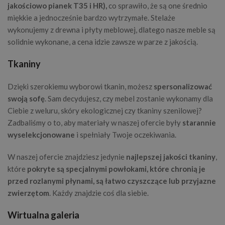
jakościowo pianek T35 i HR),
co sprawiło, że są one średnio
miękkie a jednocześnie bardzo wytrzymałe. Stelaże
wykonujemy z drewna i płyty meblowej, dlatego nasze meble są
solidnie wykonane, a cena idzie zawsze w parze z jakością.
Tkaniny
Dzięki szerokiemu wyborowi tkanin, możesz
spersonalizować
swoją sofę
. Sam decydujesz, czy mebel zostanie wykonamy dla
Ciebie z weluru, skóry ekologicznej czy tkaniny szenilowej?
Zadbaliśmy o to, aby materiały w naszej ofercie były
starannie
wyselekcjonowane
i spełniały Twoje oczekiwania.
W naszej ofercie znajdziesz jedynie
najlepszej jakości tkaniny
,
które
pokryte są specjalnymi powłokami, które chronią je
przed rozlanymi płynami, są łatwo czyszczące lub przyjazne
zwierzętom
. Każdy znajdzie coś dla siebie.
Wirtualna galeria