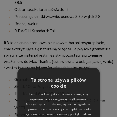
88,5
Odporność koloru na światło: 5
Przesunięcie nitki w szwie: osnowa 3,3 / wątek 2,8
Rodzaj: welur
R.E.A.C.H. Standard: Tak
RB
to dzianina szenilowa o ciekawym, barankowym splocie,
charakteryzująca się naturalną przędzą. Jej wysoka gramatura
sprawia, że materiał jest mięsisty i pozostawia przyjemne
wrażenie w dotyku. Tkanina jest zwiewna, a odbijające się w niej
światło tworzy na jej powierzchni delikatny połysk.
Ta strona używa plików
Gramatura m2: 310 g/m² +/-5%
cookie
Skład: 100% Polyester
Test Martindale: 30000-35000
Ta strona korzysta z plików cookie, aby
zapewnić lepszą wygodę użytkowania.
Przesuwalność nitek: 3,0-3,6 mm WARP / 2,2-2,6 mm
Korzystając z tej strony, wyrażasz zgodę na
WEFT
używanie przez nas wszystkich plików cookie
zgodnie z warunkami naszej polityki plików
Skłonność do mechacenia i pilingu: 4-5