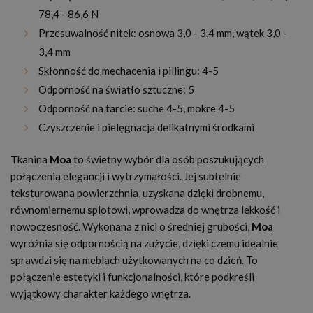
78,4 - 86,6 N
Przesuwalność nitek: osnowa 3,0 - 3,4 mm, wątek 3,0 -
3,4 mm
Skłonność do mechacenia i pillingu: 4-5
Odporność na światło sztuczne: 5
Odporność na tarcie: suche 4-5, mokre 4-5
Czyszczenie i pielęgnacja delikatnymi środkami
Tkanina
Moa
to świetny wybór dla osób poszukujących
połączenia elegancji i wytrzymałości. Jej subtelnie
teksturowana powierzchnia, uzyskana dzięki drobnemu,
równomiernemu splotowi, wprowadza do wnętrza lekkość i
nowoczesność. Wykonana z nici o średniej grubości,
Moa
wyróżnia się odpornością na zużycie, dzięki czemu idealnie
sprawdzi się na meblach użytkowanych na co dzień. To
połączenie estetyki i funkcjonalności, które podkreśli
wyjątkowy charakter każdego wnętrza.