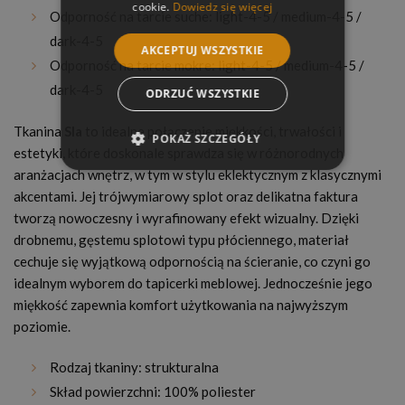
cookie.
Dowiedz się więcej
Odporność na tarcie suche: light-4-5 / medium-4-5 /
dark-4-5
AKCEPTUJ WSZYSTKIE
Odporność na tarcie mokre: light-4-5 / medium-4-5 /
dark-4-5
ODRZUĆ WSZYSTKIE
Tkanina
Sla
to idealne połączenie miękkości, trwałości i
POKAŻ SZCZEGÓŁY
estetyki, które doskonale sprawdza się w różnorodnych
aranżacjach wnętrz, w tym w stylu eklektycznym z klasycznymi
akcentami. Jej trójwymiarowy splot oraz delikatna faktura
tworzą nowoczesny i wyrafinowany efekt wizualny. Dzięki
drobnemu, gęstemu splotowi typu płóciennego, materiał
cechuje się wyjątkową odpornością na ścieranie, co czyni go
idealnym wyborem do tapicerki meblowej. Jednocześnie jego
miękkość zapewnia komfort użytkowania na najwyższym
poziomie.
Rodzaj tkaniny: strukturalna
Skład powierzchni: 100% poliester