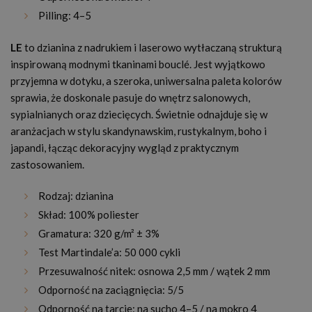
Pilling: 4–5
LE
to dzianina z nadrukiem i laserowo wytłaczaną strukturą
inspirowaną modnymi tkaninami bouclé. Jest wyjątkowo
przyjemna w dotyku, a szeroka, uniwersalna paleta kolorów
sprawia, że doskonale pasuje do wnętrz salonowych,
sypialnianych oraz dziecięcych. Świetnie odnajduje się w
aranżacjach w stylu skandynawskim, rustykalnym, boho i
japandi, łącząc dekoracyjny wygląd z praktycznym
zastosowaniem.
Rodzaj: dzianina
Skład: 100% poliester
Gramatura: 320 g/m² ± 3%
Test Martindale’a: 50 000 cykli
Przesuwalność nitek: osnowa 2,5 mm / wątek 2 mm
Odporność na zaciągnięcia: 5/5
Odporność na tarcie: na sucho 4–5 / na mokro 4