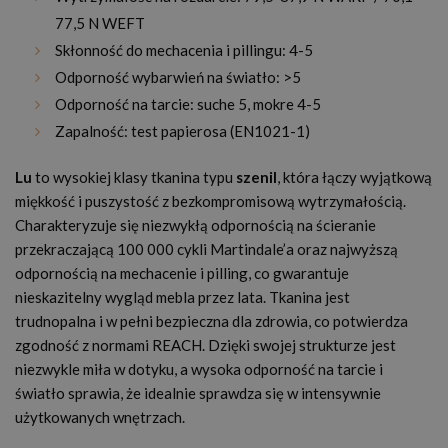
77,5 N WEFT
Skłonność do mechacenia i pillingu: 4-5
Odporność wybarwień na światło: >5
Odporność na tarcie: suche 5, mokre 4-5
Zapalność: test papierosa (EN1021-1)
Lu
to wysokiej klasy tkanina typu
szenil
, która łączy wyjątkową
miękkość i puszystość z bezkompromisową wytrzymałością.
Charakteryzuje się niezwykłą odpornością na ścieranie
przekraczającą 100 000 cykli Martindale’a oraz najwyższą
odpornością na mechacenie i pilling, co gwarantuje
nieskazitelny wygląd mebla przez lata. Tkanina jest
trudnopalna i w pełni bezpieczna dla zdrowia, co potwierdza
zgodność z normami REACH. Dzięki swojej strukturze jest
niezwykle miła w dotyku, a wysoka odporność na tarcie i
światło sprawia, że idealnie sprawdza się w intensywnie
użytkowanych wnętrzach.