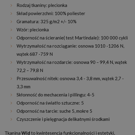
Rodzaj tkaniny: plecionka
Skład powierzchni: 100% poliester
Gramatura: 325 g/m2 +/- 10%
Wzór: plecionka
Odporność na ścieranie( test Martindale): 100 000 cykli
Wytrzymałość na rozciąganie: osnowa 1010 -1206 N,
wątek 687 -759 N
Wytrzymałość na rozdarcie: osnowa 90 – 99,4 N, wątek
72,2 – 79,8 N
Przesuwalność nitek: osnowa 3,4 - 3,8 mm, wątek 2,7 -
3,3 mm
Skłonność do mechacenia i pillingu: 4-5
Odporność na światło sztuczne: 5
Odporność na tarcie: suche 5, mokre 5
Czyszczenie i pielęgnacja delikatnymi środkami
Tkanina
Wid
to kwintesencja funkcjonalności i estetyki,