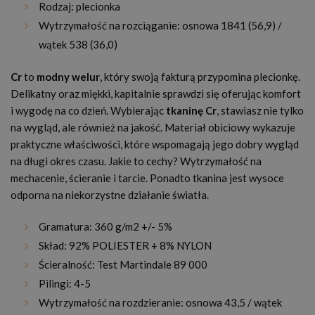
Rodzaj: plecionka
Wytrzymałość na rozciąganie: osnowa 1841 (56,9) /
wątek 538 (36,0)
Cr
to
modny welur
, który swoją fakturą przypomina plecionkę.
Delikatny oraz miękki, kapitalnie sprawdzi się oferując komfort
i wygodę na co dzień. Wybierając
tkaninę Cr
, stawiasz nie tylko
na wygląd, ale również na jakość. Materiał obiciowy wykazuje
praktyczne właściwości, które wspomagają jego dobry wygląd
na długi okres czasu. Jakie to cechy? Wytrzymałość na
mechacenie, ścieranie i tarcie. Ponadto tkanina jest wysoce
odporna na niekorzystne działanie światła.
Gramatura: 360 g/m2 +/- 5%
Skład: 92% POLIESTER + 8% NYLON
Ścieralność: Test Martindale 89 000
Pilingi: 4-5
Wytrzymałość na rozdzieranie: osnowa 43,5 / wątek