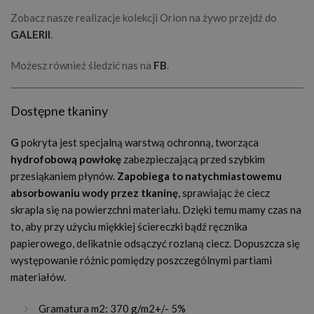
Zobacz nasze realizacje kolekcji Orion na żywo przejdź do
GALERII
.
Możesz również śledzić nas na
FB
.
Dostępne tkaniny
G
pokryta jest specjalną warstwą ochronną, tworząca
hydrofobową powłokę
zabezpieczającą przed szybkim
przesiąkaniem płynów.
Zapobiega to natychmiastowemu
absorbowaniu wody przez tkaninę
, sprawiając że ciecz
skrapla się na powierzchni materiału. Dzięki temu mamy czas na
to, aby przy użyciu miękkiej ściereczki bądź ręcznika
papierowego, delikatnie odsączyć rozlaną ciecz. Dopuszcza się
występowanie różnic pomiędzy poszczególnymi partiami
materiałów.
Gramatura m2: 370 g/m2+/- 5%