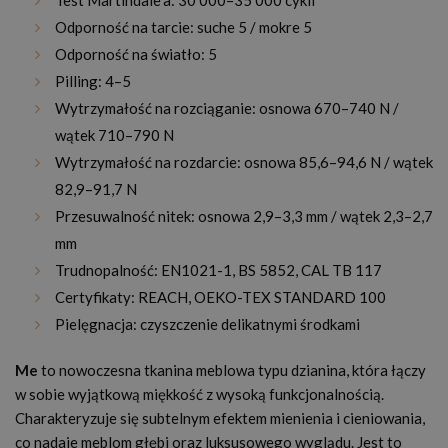
Test Martindale’a: 30 000–35 000 cykli
Odporność na tarcie: suche 5 / mokre 5
Odporność na światło: 5
Pilling: 4–5
Wytrzymałość na rozciąganie: osnowa 670–740 N /
wątek 710–790 N
Wytrzymałość na rozdarcie: osnowa 85,6–94,6 N / wątek
82,9–91,7 N
Przesuwalność nitek: osnowa 2,9–3,3 mm / wątek 2,3–2,7
mm
Trudnopalność: EN1021-1, BS 5852, CAL TB 117
Certyfikaty: REACH, OEKO-TEX STANDARD 100
Pielęgnacja: czyszczenie delikatnymi środkami
Me
to nowoczesna tkanina meblowa typu dzianina, która łączy
w sobie wyjątkową miękkość z wysoką funkcjonalnością.
Charakteryzuje się subtelnym efektem mienienia i cieniowania,
co nadaje meblom głębi oraz luksusowego wyglądu. Jest to