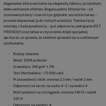
diagonalem, która wyróżnia się elegancką fakturą i przytulnym,
lekko wełnianym efektem. Bogata paleta 18 kolorów – od
stonowanych beży i szarości po głębokie, wyraziste barwy –
pozwala dopasować ją do różnych aranżacji. Tkanina łączy
estetykę z funkcjonalnością – jest odporna na zadrapania (PET
FRIENDLY) oraz łatwa w czyszczeniu dzięki specjalnej
apreturze, co sprawia, że świetnie sprawdzi się w codziennym
użytkowaniu.
Rodzaj: dzianina
Skład: 100% poliester
Gramatura: 340 g/m² ± 5%
Test Martindale’a: >70 000 cykli
Przesuwalność nitek: osnowa 2,5 mm / wątek 2 mm
Odporność na tarcie: na sucho 4–5 / na mokro 4
Wytrzymałość na rozciąganie: osnowa 540 N / wątek
320 N
Odporność na światło: 4