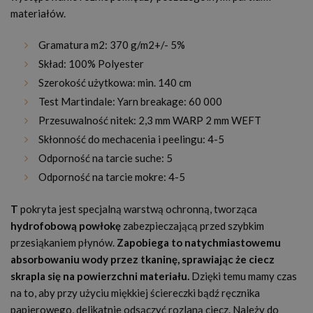
materiałów.
Gramatura m2: 370 g/m2+/- 5%
Skład: 100% Polyester
Szerokość użytkowa: min. 140 cm
Test Martindale: Yarn breakage: 60 000
Przesuwalność nitek: 2,3 mm WARP 2 mm WEFT
Skłonność do mechacenia i peelingu: 4-5
Odporność na tarcie suche: 5
Odporność na tarcie mokre: 4-5
T
pokryta jest specjalną warstwą ochronną, tworząca
hydrofobową powłokę
zabezpieczającą przed szybkim
przesiąkaniem płynów.
Zapobiega to natychmiastowemu
absorbowaniu wody przez tkaninę, sprawiając że ciecz
skrapla się na powierzchni materiału.
Dzięki temu mamy czas
na to, aby przy użyciu miękkiej ściereczki bądź ręcznika
papierowego, delikatnie odsączyć rozlaną ciecz. Należy do