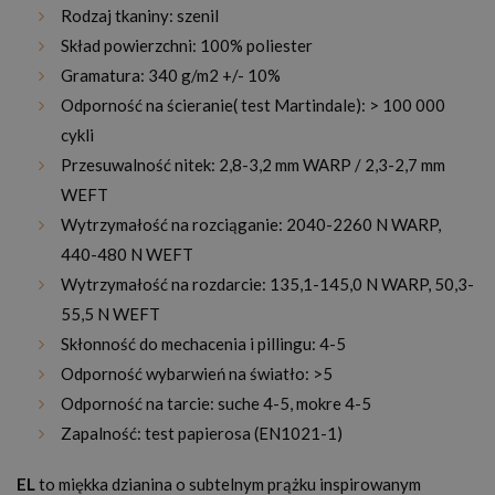
Rodzaj tkaniny: szenil
Skład powierzchni: 100% poliester
Gramatura: 340 g/m2 +/- 10%
Odporność na ścieranie( test Martindale): > 100 000
cykli
Przesuwalność nitek:
2,8-3,2 mm WARP / 2,3-2,7 mm
WEFT
Wytrzymałość na rozciąganie: 2040-2260 N WARP,
440-480 N WEFT
Wytrzymałość na rozdarcie: 135,1-145,0 N WARP, 50,3-
55,5 N WEFT
Skłonność do mechacenia i pillingu: 4-5
Odporność wybarwień na światło: >5
Odporność na tarcie: suche 4-5, mokre 4-5
Zapalność: test papierosa (EN1021-1)
EL
to miękka dzianina o subtelnym prążku inspirowanym