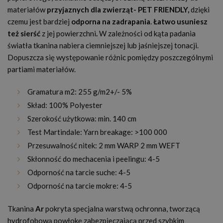
materiałów
przyjaznych dla zwierząt
- PET FRIENDLY,
dzięki
czemu jest bardziej
odporna na zadrapania
.
Łatwo usuniesz
też sierść
z jej powierzchni
.
W zależności od kąta padania
światła tkanina nabiera ciemniejszej lub jaśniejszej tonacji.
Dopuszcza się występowanie różnic pomiędzy poszczególnymi
partiami materiałów.
Gramatura m2: 255 g/m2+/- 5%
Skład: 100% Polyester
Szerokość użytkowa: min. 140 cm
Test Martindale: Yarn breakage: >100 000
Przesuwalność nitek: 2 mm WARP 2 mm WEFT
Skłonność do mechacenia i peelingu: 4-5
Odporność na tarcie suche: 4-5
Odporność na tarcie mokre: 4-5
Tkanina
Ar
pokryta specjalna warstwą ochronna, tworzącą
hydrofobową powłokę zabezpieczającą przed szybkim