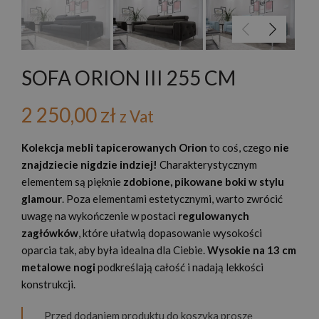
SOFA ORION III 255 CM
2 250,00
zł
z Vat
Kolekcja mebli tapicerowanych Orion
to coś, czego
nie
znajdziecie nigdzie indziej!
Charakterystycznym
elementem są pięknie
zdobione, pikowane boki w stylu
glamour
. Poza elementami estetycznymi, warto zwrócić
uwagę na wykończenie w postaci
regulowanych
zagłówków
, które ułatwią dopasowanie wysokości
oparcia tak, aby była idealna dla Ciebie.
Wysokie na 13 cm
metalowe nogi
podkreślają całość i nadają lekkości
konstrukcji.
Przed dodaniem produktu do koszyka proszę