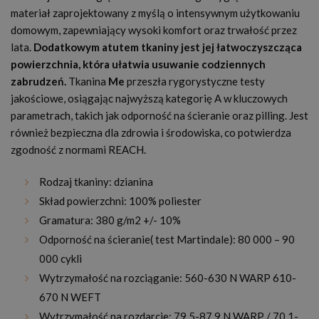
materiał zaprojektowany z myślą o intensywnym użytkowaniu
domowym, zapewniający wysoki komfort oraz trwałość przez
lata.
Dodatkowym atutem tkaniny jest jej łatwoczyszcząca
powierzchnia, która ułatwia usuwanie codziennych
zabrudzeń.
Tkanina
Me
przeszła rygorystyczne testy
jakościowe, osiągając najwyższą kategorię A w kluczowych
parametrach, takich jak odporność na ścieranie oraz pilling. Jest
również bezpieczna dla zdrowia i środowiska, co potwierdza
zgodność z normami REACH.
Rodzaj tkaniny: dzianina
Skład powierzchni: 100% poliester
Gramatura: 380 g/m2 +/- 10%
Odporność na ścieranie( test Martindale): 80 000 – 90
000 cykli
Wytrzymałość na rozciąganie: 560-630 N WARP 610-
670 N WEFT
Wytrzymałość na rozdarcie: 79,5-87,9 N WARP / 70,1-