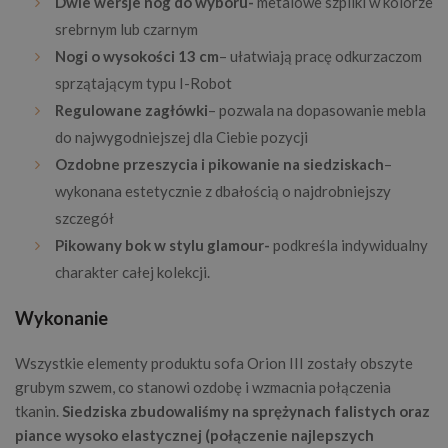
Dwie wersje nóg do wyboru-
metalowe szpilki w kolorze
srebrnym lub czarnym
Nogi o wysokości 13 cm
– ułatwiają pracę odkurzaczom
sprzątającym typu I-Robot
Regulowane zagłówki
– pozwala na dopasowanie mebla
do najwygodniejszej dla Ciebie pozycji
Ozdobne przeszycia i pikowanie na siedziskach
–
wykonana estetycznie z dbałością o najdrobniejszy
szczegół
Pikowany bok w stylu glamour-
podkreśla indywidualny
charakter całej kolekcji.
Wykonanie
Wszystkie elementy produktu sofa Orion III zostały obszyte
grubym szwem, co stanowi ozdobę i wzmacnia połączenia
tkanin.
Siedziska zbudowaliśmy na sprężynach falistych oraz
piance wysoko elastycznej (połączenie najlepszych