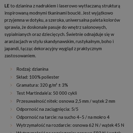
LE
to dzianina z nadrukiem i laserowo wytłaczaną strukturą
inspirowaną modnymi tkaninami bouclé. Jest wyjątkowo
przyjemna w dotyku, a szeroka, uniwersalna paleta kolorów
sprawia, że doskonale pasuje do wnętrz salonowych,
sypialnianych oraz dziecięcych. Świetnie odnajduje się w
aranżacjach w stylu skandynawskim, rustykalnym, boho i
japandi, łącząc dekoracyjny wygląd z praktycznym
zastosowaniem.
Rodzaj: dzianina
Skład: 100% poliester
Gramatura: 320 g/m² ± 3%
Test Martindale’a: 50 000 cykli
Przesuwalność nitek: osnowa 2,5 mm / wątek 2 mm
Odporność na zaciągnięcia: 5/5
Odporność na tarcie: na sucho 4–5 / na mokro 4
Wytrzymałość na rozdarcie: osnowa 62 N / wątek 45 N
Wytrzymałość na rozciąganie: osnowa 582 N / wątek