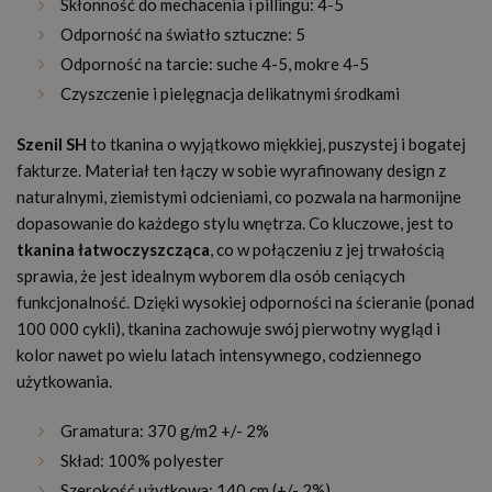
Skłonność do mechacenia i pillingu: 4-5
Odporność na światło sztuczne: 5
Odporność na tarcie: suche 4-5, mokre 4-5
Czyszczenie i pielęgnacja delikatnymi środkami
Szenil SH
to tkanina o wyjątkowo miękkiej, puszystej i bogatej
fakturze. Materiał ten łączy w sobie wyrafinowany design z
naturalnymi, ziemistymi odcieniami, co pozwala na harmonijne
dopasowanie do każdego stylu wnętrza. Co kluczowe, jest to
tkanina łatwoczyszcząca
, co w połączeniu z jej trwałością
sprawia, że jest idealnym wyborem dla osób ceniących
funkcjonalność. Dzięki wysokiej odporności na ścieranie (ponad
100 000 cykli), tkanina zachowuje swój pierwotny wygląd i
kolor nawet po wielu latach intensywnego, codziennego
użytkowania.
Gramatura: 370 g/m2 +/- 2%
Skład: 100% polyester
Szerokość użytkowa: 140 cm (+/- 2%)