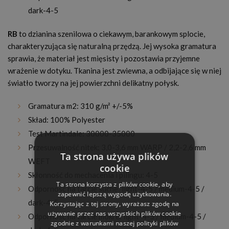
dark-4-5
RB
to dzianina szenilowa o ciekawym, barankowym splocie,
charakteryzująca się naturalną przędzą. Jej wysoka gramatura
sprawia, że materiał jest mięsisty i pozostawia przyjemne
wrażenie w dotyku. Tkanina jest zwiewna, a odbijające się w niej
światło tworzy na jej powierzchni delikatny połysk.
Gramatura m2: 310 g/m² +/-5%
Skład: 100% Polyester
Test Martindale: 30000-35000
Przesuwalność nitek: 3,0-3,6 mm WARP / 2,2-2,6 mm
Ta strona używa plików
WEFT
cookie
Skłonność do mechacenia i pilingu: 4-5
Ta strona korzysta z plików cookie, aby
Odporność na tarcie suche: light-4-5 / medium-4-5 /
zapewnić lepszą wygodę użytkowania.
dark-4-5
Korzystając z tej strony, wyrażasz zgodę na
używanie przez nas wszystkich plików cookie
Odporność na tarcie mokre: light-4-5 / medium-4-5 /
zgodnie z warunkami naszej polityki plików