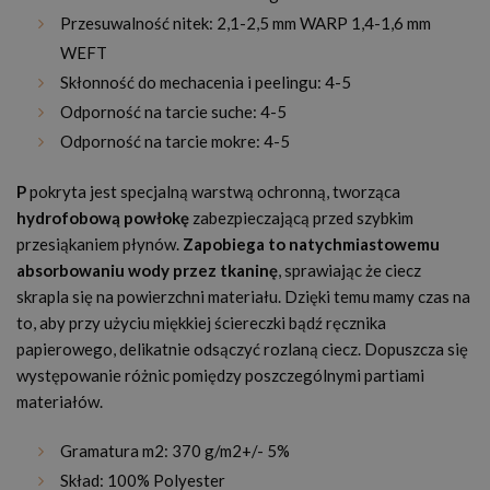
Przesuwalność nitek: 2,1-2,5 mm WARP 1,4-1,6 mm
WEFT
Skłonność do mechacenia i peelingu: 4-5
Odporność na tarcie suche: 4-5
Odporność na tarcie mokre: 4-5
P
pokryta jest specjalną warstwą ochronną, tworząca
hydrofobową powłokę
zabezpieczającą przed szybkim
przesiąkaniem płynów.
Zapobiega to natychmiastowemu
absorbowaniu wody przez tkaninę
, sprawiając że ciecz
skrapla się na powierzchni materiału. Dzięki temu mamy czas na
to, aby przy użyciu miękkiej ściereczki bądź ręcznika
papierowego, delikatnie odsączyć rozlaną ciecz. Dopuszcza się
występowanie różnic pomiędzy poszczególnymi partiami
materiałów.
Gramatura m
2:
370 g/m
2
+/- 5%
Skład: 100% Polyester