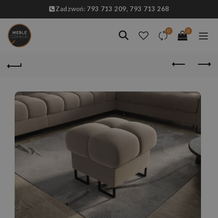
Zadzwoń:
793 713 209,
793 713 268
0
0