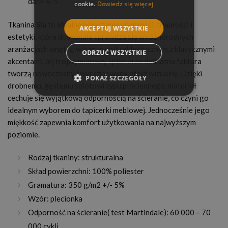
dark-4-5
cookie.
Dowiedz się więcej
Tkanina
Sla
to idealne połączenie miękkości, trwałości i
AKCEPTUJ WSZYSTKIE
estetyki, które doskonale sprawdza się w różnorodnych
aranżacjach wnętrz, w tym w stylu eklektycznym z klasycznymi
ODRZUĆ WSZYSTKIE
akcentami. Jej trójwymiarowy splot oraz delikatna faktura
tworzą nowoczesny i wyrafinowany efekt wizualny. Dzięki
POKAŻ SZCZEGÓŁY
drobnemu, gęstemu splotowi typu płóciennego, materiał
cechuje się wyjątkową odpornością na ścieranie, co czyni go
idealnym wyborem do tapicerki meblowej. Jednocześnie jego
miękkość zapewnia komfort użytkowania na najwyższym
poziomie.
Rodzaj tkaniny: strukturalna
Skład powierzchni: 100% poliester
Gramatura: 350 g/m2 +/- 5%
Wzór: plecionka
Odporność na ścieranie( test Martindale): 60 000 – 70
000 cykli