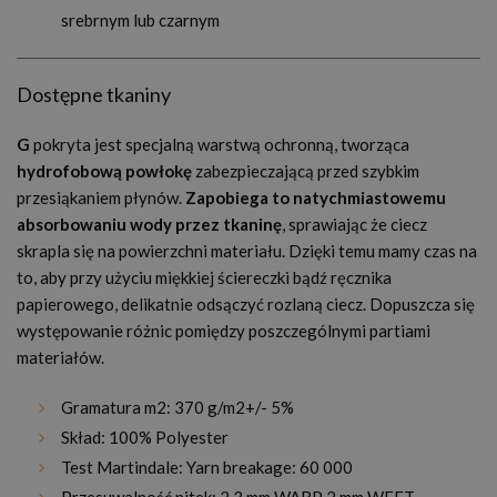
srebrnym lub czarnym
Dostępne tkaniny
G
pokryta jest specjalną warstwą ochronną, tworząca
hydrofobową powłokę
zabezpieczającą przed szybkim
przesiąkaniem płynów.
Zapobiega to natychmiastowemu
absorbowaniu wody przez tkaninę
, sprawiając że ciecz
skrapla się na powierzchni materiału. Dzięki temu mamy czas na
to, aby przy użyciu miękkiej ściereczki bądź ręcznika
papierowego, delikatnie odsączyć rozlaną ciecz. Dopuszcza się
występowanie różnic pomiędzy poszczególnymi partiami
materiałów.
Gramatura m2: 370 g/m2+/- 5%
Skład: 100% Polyester
Test Martindale: Yarn breakage: 60 000
Przesuwalność nitek: 2,3 mm WARP 2 mm WEFT