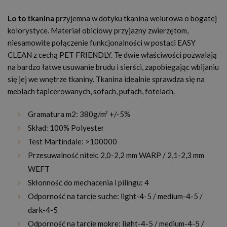
Lo to tkanina
przyjemna w dotyku tkanina welurowa o bogatej
kolorystyce. Materiał obiciowy przyjazny zwierzętom,
niesamowite połączenie funkcjonalności w postaci EASY
CLEAN z cechą PET FRIENDLY. Te dwie właściwości pozwalają
na bardzo łatwe usuwanie brudu i sierści, zapobiegając wbijaniu
się jej we wnętrze tkaniny. Tkanina idealnie sprawdza się na
meblach tapicerowanych, sofach, pufach, fotelach.
Gramatura m2: 380g/m² +/-5%
Skład: 100% Polyester
Test Martindale: >100000
Przesuwalność nitek: 2,0-2,2 mm WARP / 2,1-2,3 mm
WEFT
Skłonność do mechacenia i pilingu: 4
Odporność na tarcie suche: light-4-5 / medium-4-5 /
dark-4-5
Odporność na tarcie mokre: light-4-5 / medium-4-5 /