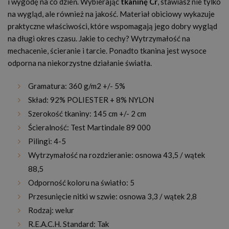
i wygodę na co dzień. Wybierając
tkaninę Cr
, stawiasz nie tylko
na wygląd, ale również na jakość. Materiał obiciowy wykazuje
praktyczne właściwości, które wspomagają jego dobry wygląd
na długi okres czasu. Jakie to cechy? Wytrzymałość na
mechacenie, ścieranie i tarcie. Ponadto tkanina jest wysoce
odporna na niekorzystne działanie światła.
Gramatura: 360 g/m2 +/- 5%
Skład: 92% POLIESTER + 8% NYLON
Szerokość tkaniny: 145 cm +/- 2 cm
Ścieralność: Test Martindale 89 000
Pilingi: 4-5
Wytrzymałość na rozdzieranie: osnowa 43,5 / wątek
88,5
Odporność koloru na światło: 5
Przesunięcie nitki w szwie: osnowa 3,3 / wątek 2,8
Rodzaj: welur
R.E.A.C.H. Standard: Tak