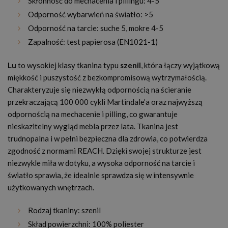
Skłonność do mechacenia i pillingu: 4-5
Odporność wybarwień na światło: >5
Odporność na tarcie: suche 5, mokre 4-5
Zapalność: test papierosa (EN1021-1)
Lu
to wysokiej klasy tkanina typu
szenil
, która łączy wyjątkową
miękkość i puszystość z bezkompromisową wytrzymałością.
Charakteryzuje się niezwykłą odpornością na ścieranie
przekraczającą 100 000 cykli Martindale’a oraz najwyższą
odpornością na mechacenie i pilling, co gwarantuje
nieskazitelny wygląd mebla przez lata. Tkanina jest
trudnopalna i w pełni bezpieczna dla zdrowia, co potwierdza
zgodność z normami REACH. Dzięki swojej strukturze jest
niezwykle miła w dotyku, a wysoka odporność na tarcie i
światło sprawia, że idealnie sprawdza się w intensywnie
użytkowanych wnętrzach.
Rodzaj tkaniny: szenil
Skład powierzchni: 100% poliester