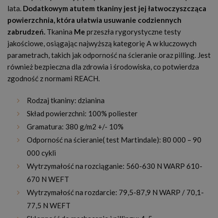
lata.
Dodatkowym atutem tkaniny jest jej łatwoczyszcząca
powierzchnia, która ułatwia usuwanie codziennych
zabrudzeń.
Tkanina
Me
przeszła rygorystyczne testy
jakościowe, osiągając najwyższą kategorię A w kluczowych
parametrach, takich jak odporność na ścieranie oraz pilling. Jest
również bezpieczna dla zdrowia i środowiska, co potwierdza
zgodność z normami REACH.
Rodzaj tkaniny: dzianina
Skład powierzchni: 100% poliester
Gramatura: 380 g/m2 +/- 10%
Odporność na ścieranie( test Martindale): 80 000 – 90
000 cykli
Wytrzymałość na rozciąganie: 560-630 N WARP 610-
670 N WEFT
Wytrzymałość na rozdarcie: 79,5-87,9 N WARP / 70,1-
77,5 N WEFT