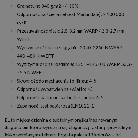
Gramatura: 340 g/m2 +/- 10%
Odporność na ścieranie( test Martindale): > 100 000
cykli
Przesuwalność nitek:
2,8-3,2 mm WARP / 2,3-2,7 mm
WEFT
Wytrzymałość na rozciąganie: 2040-2260 N WARP,
440-480 N WEFT
Wytrzymałość na rozdarcie: 135,1-145,0 N WARP, 50,3-
55,5 N WEFT
Skłonność do mechacenia i pillingu: 4-5
Odporność wybarwień na światło: >5
Odporność na tarcie: suche 4-5, mokre 4-5
Zapalność: test papierosa (EN1021-1)
EL
to miękka dzianina o subtelnym prążku inspirowanym
diagonalem, która wyróżnia się elegancką fakturą i przytulnym,
lekko wełnianym efektem. Bogata paleta 18 kolorów – od