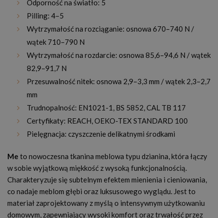
Odporność na światło: 5
Pilling: 4–5
Wytrzymałość na rozciąganie: osnowa 670–740 N /
wątek 710–790 N
Wytrzymałość na rozdarcie: osnowa 85,6–94,6 N / wątek
82,9–91,7 N
Przesuwalność nitek: osnowa 2,9–3,3 mm / wątek 2,3–2,7
mm
Trudnopalność: EN1021-1, BS 5852, CAL TB 117
Certyfikaty: REACH, OEKO-TEX STANDARD 100
Pielęgnacja: czyszczenie delikatnymi środkami
Me
to nowoczesna tkanina meblowa typu dzianina, która łączy
w sobie wyjątkową miękkość z wysoką funkcjonalnością.
Charakteryzuje się subtelnym efektem mienienia i cieniowania,
co nadaje meblom głębi oraz luksusowego wyglądu. Jest to
materiał zaprojektowany z myślą o intensywnym użytkowaniu
domowym, zapewniający wysoki komfort oraz trwałość przez