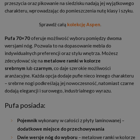
przeszycia oraz pikowanie na siedzisku nadają jej wyjątkowego
charakteru, wprowadzając do pomieszczenia nutę klasy i szyku.
Sprawdź całą
kolekcję Aspen
.
Pufa 70×70
oferuje możliwość wyboru pomiędzy dwoma
wersjami nóg. Pozwala to na dopasowanie mebla do
indywidualnych preferencji oraz stylu wnętrza. Możesz
zdecydować się na
metalowe ramki w kolorze
srebrnym
lub
czarnym
, co daje szerokie możliwości
aranżacyjne. Każda opcja dodaje pufie nieco innego charakteru
– srebrne nogi podkreślają jej nowoczesność, natomiast czarne
dodają elegancji i surowego, industrialnego wyrazu.
Pufa posiada:
Pojemnik
wykonany w całości z płyty laminowanej –
dodatkowe miejsce do przechowywania
Dwie wersje nóg do wyboru
– metalowe ramki w kolorze