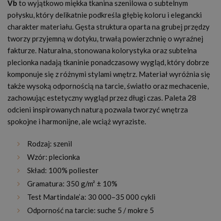
Vb
to wyjątkowo miękka tkanina szenilowa o subtelnym
połysku, który delikatnie podkreśla głębię koloru i elegancki
charakter materiału. Gęsta struktura oparta na grubej przędzy
tworzy przyjemną w dotyku, trwałą powierzchnię o wyraźnej
fakturze. Naturalna, stonowana kolorystyka oraz subtelna
plecionka nadają tkaninie ponadczasowy wygląd, który dobrze
komponuje się z różnymi stylami wnętrz. Materiał wyróżnia się
także wysoką odpornością na tarcie, światło oraz mechacenie,
zachowując estetyczny wygląd przez długi czas. Paleta 28
odcieni inspirowanych naturą pozwala tworzyć wnętrza
spokojne i harmonijne, ale wciąż wyraziste.
Rodzaj: szenil
Wzór: plecionka
Skład: 100% poliester
Gramatura: 350 g/m² ± 10%
Test Martindale’a: 30 000–35 000 cykli
Odporność na tarcie: suche 5 / mokre 5