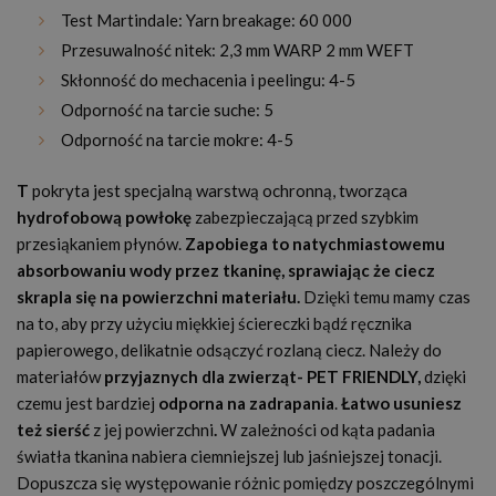
Test Martindale: Yarn breakage: 60 000
Przesuwalność nitek: 2,3 mm WARP 2 mm WEFT
Skłonność do mechacenia i peelingu: 4-5
Odporność na tarcie suche: 5
Odporność na tarcie mokre: 4-5
T
pokryta jest specjalną warstwą ochronną, tworząca
hydrofobową powłokę
zabezpieczającą przed szybkim
przesiąkaniem płynów.
Zapobiega to natychmiastowemu
absorbowaniu wody przez tkaninę, sprawiając że ciecz
skrapla się na powierzchni materiału.
Dzięki temu mamy czas
na to, aby przy użyciu miękkiej ściereczki bądź ręcznika
papierowego, delikatnie odsączyć rozlaną ciecz. Należy do
materiałów
przyjaznych dla zwierząt
- PET FRIENDLY,
dzięki
czemu jest bardziej
odporna na zadrapania
.
Łatwo usuniesz
też sierść
z jej powierzchni
.
W zależności od kąta padania
światła tkanina nabiera ciemniejszej lub jaśniejszej tonacji.
Dopuszcza się występowanie różnic pomiędzy poszczególnymi