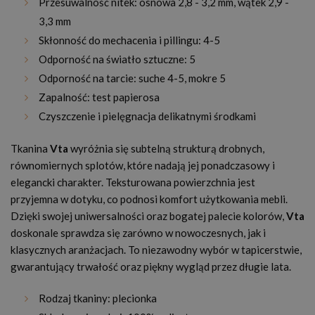
Przesuwalność nitek: osnowa 2,8 - 3,2 mm, wątek 2,9 -
3,3 mm
Skłonność do mechacenia i pillingu: 4-5
Odporność na światło sztuczne: 5
Odporność na tarcie: suche 4-5, mokre 5
Zapalność: test papierosa
Czyszczenie i pielęgnacja delikatnymi środkami
Tkanina
Vta
wyróżnia się subtelną strukturą drobnych,
równomiernych splotów, które nadają jej ponadczasowy i
elegancki charakter. Teksturowana powierzchnia jest
przyjemna w dotyku, co podnosi komfort użytkowania mebli.
Dzięki swojej uniwersalności oraz bogatej palecie kolorów,
Vta
doskonale sprawdza się zarówno w nowoczesnych, jak i
klasycznych aranżacjach. To niezawodny wybór w tapicerstwie,
gwarantujący trwałość oraz piękny wygląd przez długie lata.
Rodzaj tkaniny: plecionka