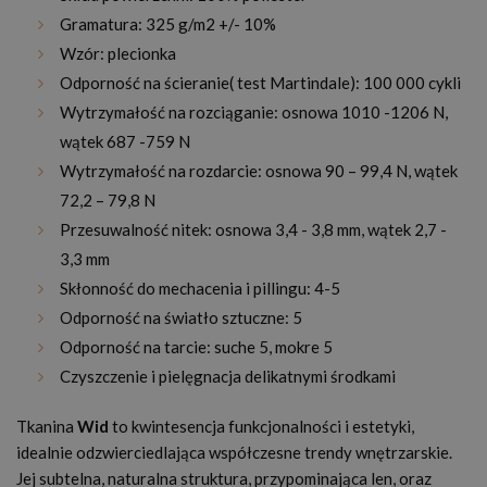
Gramatura: 325 g/m2 +/- 10%
Wzór: plecionka
Odporność na ścieranie( test Martindale): 100 000 cykli
Wytrzymałość na rozciąganie: osnowa 1010 -1206 N,
wątek 687 -759 N
Wytrzymałość na rozdarcie: osnowa 90 – 99,4 N, wątek
72,2 – 79,8 N
Przesuwalność nitek: osnowa 3,4 - 3,8 mm, wątek 2,7 -
3,3 mm
Skłonność do mechacenia i pillingu: 4-5
Odporność na światło sztuczne: 5
Odporność na tarcie: suche 5, mokre 5
Czyszczenie i pielęgnacja delikatnymi środkami
Tkanina
Wid
to kwintesencja funkcjonalności i estetyki,
idealnie odzwierciedlająca współczesne trendy wnętrzarskie.
Jej subtelna, naturalna struktura, przypominająca len, oraz