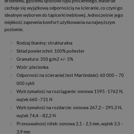
drobnemu, gęstemu splotowi typu płóciennego, materiał
cechuje się wyjątkową odpornością na ścieranie, co czyni go
idealnym wyborem do tapicerki meblowej. Jednocześnie jego
miękkość zapewnia komfort użytkowania na najwyższym
poziomie.
Rodzaj tkaniny: strukturalna
Skład powierzchni: 100% poliester
Gramatura: 350 g/m2 +/- 5%
Wzór: plecionka
Odporność na ścieranie( test Martindale): 60 000 – 70
000 cykli
Wytrzymałość na rozciąganie: osnowa 1595 -1762 N,
wątek 660 -731 N
Wytrzymałość na rozdarcie: osnowa 267,2 – 295,3 N,
wątek 74,4 – 82,2 N
Przesuwalność nitek: osnowa 2,1 - 2,5 mm, wątek 3,5 -
3,9 mm