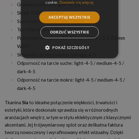
cookie.
Dowiedz się więcej
Gramatura m2: 310 g/m² +/-5%
Skład: 100% Polyester
AKCEPTUJ WSZYSTKIE
Szerokość użytkowa: min. 140cm
Test Martindale: 30000-35000
ODRZUĆ WSZYSTKIE
Przesuwalność nitek: 3,0-3,6 mm WARP / 2,2-2,6 mm
WEFT
POKAŻ SZCZEGÓŁY
Skłonność do mechacenia i pilingu: 4-5
Odporność na tarcie suche: light-4-5 / medium-4-5 /
dark-4-5
Odporność na tarcie mokre: light-4-5 / medium-4-5 /
dark-4-5
Tkanina
Sla
to idealne połączenie miękkości, trwałości i
estetyki, które doskonale sprawdza się w różnorodnych
aranżacjach wnętrz, w tym w stylu eklektycznym z klasycznymi
akcentami. Jej trójwymiarowy splot oraz delikatna faktura
tworzą nowoczesny i wyrafinowany efekt wizualny. Dzięki