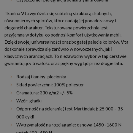
Tkanina
Vta
wyróżnia się subtelną strukturą drobnych,
równomiernych splotów, które nadają jej ponadczasowy i
elegancki charakter. Teksturowana powierzchnia jest
przyjemna w dotyku, co podnosi komfort użytkowania mebli.
Dzięki swojej uniwersalności oraz bogatej palecie kolorów,
Vta
doskonale sprawdza się zarówno w nowoczesnych, jak i
klasycznych aranżacjach. To niezawodny wybór w tapicerstwie,
gwarantujący trwałość oraz piękny wygląd przez długie lata.
Rodzaj tkaniny: plecionka
Skład powierzchni: 100% poliester
Gramatura: 330 g/m2 +/- 5%
Wzór: gładki
Odporność na ścieranie( test Martindale): 25 000 – 35
000 cykli
Wytrzymałość na rozciąganie: osnowa 1450 -1600 N,
wątek 400 -450 N