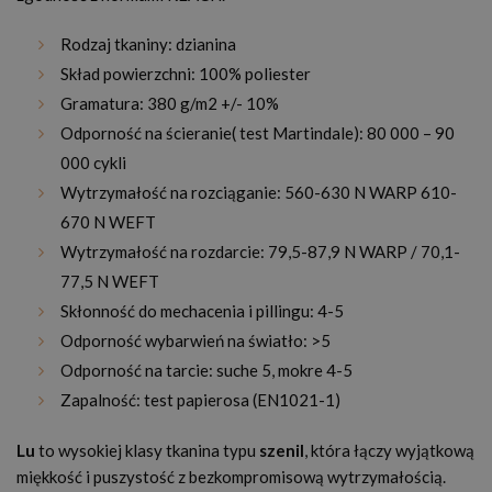
Rodzaj tkaniny: dzianina
Skład powierzchni: 100% poliester
Gramatura: 380 g/m2 +/- 10%
Odporność na ścieranie( test Martindale): 80 000 – 90
000 cykli
Wytrzymałość na rozciąganie: 560-630 N WARP 610-
670 N WEFT
Wytrzymałość na rozdarcie: 79,5-87,9 N WARP / 70,1-
77,5 N WEFT
Skłonność do mechacenia i pillingu: 4-5
Odporność wybarwień na światło: >5
Odporność na tarcie: suche 5, mokre 4-5
Zapalność: test papierosa (EN1021-1)
Lu
to wysokiej klasy tkanina typu
szenil
, która łączy wyjątkową
miękkość i puszystość z bezkompromisową wytrzymałością.