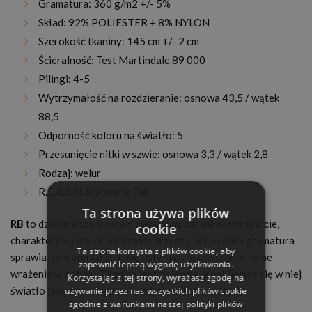
Gramatura: 360 g/m2 +/- 5%
Skład: 92% POLIESTER + 8% NYLON
Szerokość tkaniny: 145 cm +/- 2 cm
Ścieralność: Test Martindale 89 000
Pilingi: 4-5
Wytrzymałość na rozdzieranie: osnowa 43,5 / wątek
88,5
Odporność koloru na światło: 5
Przesunięcie nitki w szwie: osnowa 3,3 / wątek 2,8
Rodzaj: welur
R.E.A.C.H. Standard: Tak
Ta strona używa plików
RB
to dzianina szenilowa o ciekawym, barankowym splocie,
cookie
charakteryzująca się naturalną przędzą. Jej wysoka gramatura
Ta strona korzysta z plików cookie, aby
sprawia, że materiał jest mięsisty i pozostawia przyjemne
zapewnić lepszą wygodę użytkowania.
wrażenie w dotyku. Tkanina jest zwiewna, a odbijające się w niej
Korzystając z tej strony, wyrażasz zgodę na
światło tworzy na jej powierzchni delikatny połysk.
używanie przez nas wszystkich plików cookie
zgodnie z warunkami naszej polityki plików