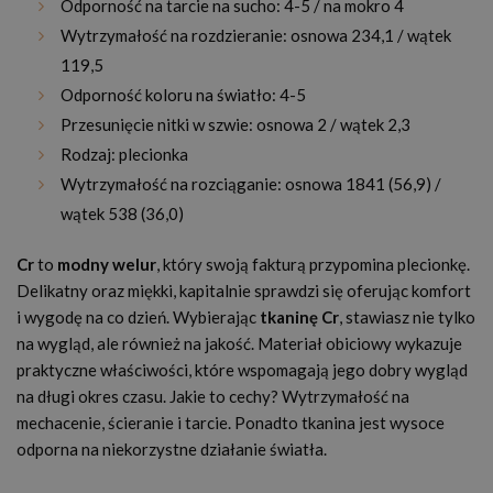
Odporność na tarcie na sucho: 4-5 / na mokro 4
Wytrzymałość na rozdzieranie: osnowa 234,1 / wątek
119,5
Odporność koloru na światło: 4-5
Przesunięcie nitki w szwie: osnowa 2 / wątek 2,3
Rodzaj: plecionka
Wytrzymałość na rozciąganie: osnowa 1841 (56,9) /
wątek 538 (36,0)
Cr
to
modny welur
, który swoją fakturą przypomina plecionkę.
Delikatny oraz miękki, kapitalnie sprawdzi się oferując komfort
i wygodę na co dzień. Wybierając
tkaninę Cr
, stawiasz nie tylko
na wygląd, ale również na jakość. Materiał obiciowy wykazuje
praktyczne właściwości, które wspomagają jego dobry wygląd
na długi okres czasu. Jakie to cechy? Wytrzymałość na
mechacenie, ścieranie i tarcie. Ponadto tkanina jest wysoce
odporna na niekorzystne działanie światła.