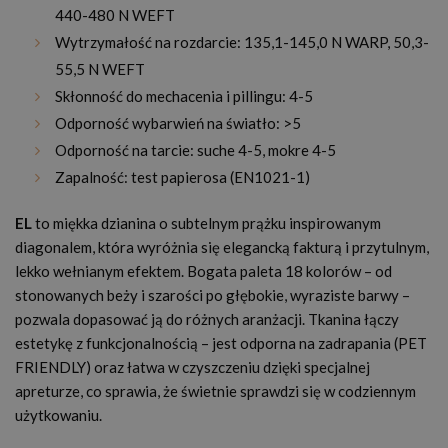
440-480 N WEFT
Wytrzymałość na rozdarcie: 135,1-145,0 N WARP, 50,3-
55,5 N WEFT
Skłonność do mechacenia i pillingu: 4-5
Odporność wybarwień na światło: >5
Odporność na tarcie: suche 4-5, mokre 4-5
Zapalność: test papierosa (EN1021-1)
EL
to miękka dzianina o subtelnym prążku inspirowanym
diagonalem, która wyróżnia się elegancką fakturą i przytulnym,
lekko wełnianym efektem. Bogata paleta 18 kolorów – od
stonowanych beży i szarości po głębokie, wyraziste barwy –
pozwala dopasować ją do różnych aranżacji. Tkanina łączy
estetykę z funkcjonalnością – jest odporna na zadrapania (PET
FRIENDLY) oraz łatwa w czyszczeniu dzięki specjalnej
apreturze, co sprawia, że świetnie sprawdzi się w codziennym
użytkowaniu.