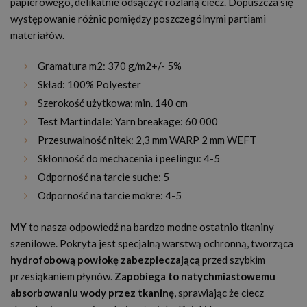
papierowego, delikatnie odsączyć rozlaną ciecz. Dopuszcza się
występowanie różnic pomiędzy poszczególnymi partiami
materiałów.
Gramatura m
2:
370 g/m
2
+/- 5%
Skład: 100% Polyester
Szerokość użytkowa: min. 140 cm
Test Martindale: Yarn breakage: 60 000
Przesuwalność nitek: 2,3 mm WARP 2 mm WEFT
Skłonność do mechacenia i peelingu: 4-5
Odporność na tarcie suche: 5
Odporność na tarcie mokre: 4-5
MY
to nasza odpowiedź na bardzo modne ostatnio tkaniny
szenilowe. Pokryta jest specjalną warstwą ochronną, tworząca
hydrofobową powłokę zabezpieczającą
przed szybkim
przesiąkaniem płynów.
Zapobiega to natychmiastowemu
absorbowaniu wody przez tkaninę
, sprawiając że ciecz