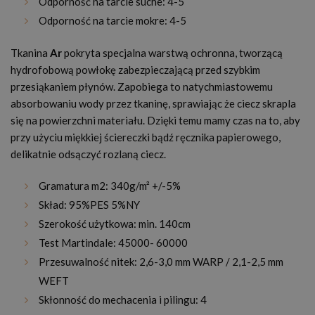
Odporność na tarcie suche: 4-5
Odporność na tarcie mokre: 4-5
Tkanina
Ar
pokryta specjalna warstwą ochronna, tworzącą
hydrofobową powłokę zabezpieczającą przed szybkim
przesiąkaniem płynów. Zapobiega to natychmiastowemu
absorbowaniu wody przez tkaninę, sprawiając że ciecz skrapla
się na powierzchni materiału. Dzięki temu mamy czas na to, aby
przy użyciu miękkiej ściereczki bądź ręcznika papierowego,
delikatnie odsączyć rozlaną ciecz.
Gramatura m2: 340g/m² +/-5%
Skład: 95%PES 5%NY
Szerokość użytkowa: min. 140cm
Test Martindale: 45000- 60000
Przesuwalność nitek: 2,6-3,0 mm WARP / 2,1-2,5 mm
WEFT
Skłonność do mechacenia i pilingu: 4