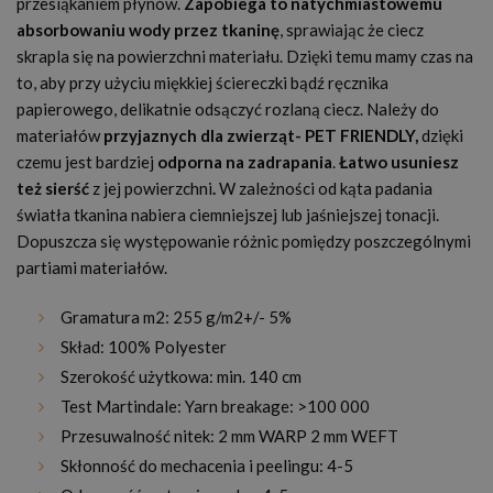
przesiąkaniem płynów.
Zapobiega to natychmiastowemu
absorbowaniu wody przez tkaninę
, sprawiając że ciecz
skrapla się na powierzchni materiału. Dzięki temu mamy czas na
to, aby przy użyciu miękkiej ściereczki bądź ręcznika
papierowego, delikatnie odsączyć rozlaną ciecz. Należy do
materiałów
przyjaznych dla zwierząt
- PET FRIENDLY,
dzięki
czemu jest bardziej
odporna na zadrapania
.
Łatwo usuniesz
też sierść
z jej powierzchni
.
W zależności od kąta padania
światła tkanina nabiera ciemniejszej lub jaśniejszej tonacji.
Dopuszcza się występowanie różnic pomiędzy poszczególnymi
partiami materiałów.
Gramatura m
2:
255 g/m
2
+/- 5%
Skład: 100% Polyester
Szerokość użytkowa: min. 140 cm
Test Martindale: Yarn breakage: >100 000
Przesuwalność nitek: 2 mm WARP 2 mm WEFT
Skłonność do mechacenia i peelingu: 4-5