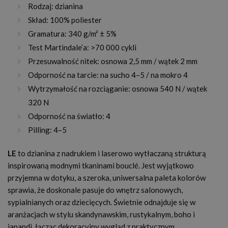
Rodzaj: dzianina
Skład: 100% poliester
Gramatura: 340 g/m² ± 5%
Test Martindale’a: >70 000 cykli
Przesuwalność nitek: osnowa 2,5 mm / wątek 2 mm
Odporność na tarcie: na sucho 4–5 / na mokro 4
Wytrzymałość na rozciąganie: osnowa 540 N / wątek
320 N
Odporność na światło: 4
Pilling: 4–5
LE
to dzianina z nadrukiem i laserowo wytłaczaną strukturą
inspirowaną modnymi tkaninami bouclé. Jest wyjątkowo
przyjemna w dotyku, a szeroka, uniwersalna paleta kolorów
sprawia, że doskonale pasuje do wnętrz salonowych,
sypialnianych oraz dziecięcych. Świetnie odnajduje się w
aranżacjach w stylu skandynawskim, rustykalnym, boho i
japandi, łącząc dekoracyjny wygląd z praktycznym