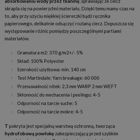
absorbowaniu wody przez tkaninę
, sprawiając że ciecz
skrapla się na powierzchni materiału. Dzięki temu mamy czas na
to, aby przy użyciu miękkiej ściereczki bądź ręcznika
papierowego, delikatnie odsączyć rozlaną ciecz. Dopuszcza się
występowanie różnic pomiędzy poszczególnymi partiami
materiałów.
Gramatura m
2:
370 g/m
2
+/- 5%
Skład: 100% Polyester
Szerokość użytkowa: min. 140 cm
Test Martindale: Yarn breakage: 60 000
Przesuwalność nitek: 2,3 mm WARP 2 mm WEFT
Skłonność do mechacenia i peelingu: 4-5
Odporność na tarcie suche: 5
Odporność na tarcie mokre: 4-5
T
pokryta jest specjalną warstwą ochronną, tworząca
hydrofobową powłokę
zabezpieczającą przed szybkim