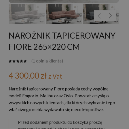
NAROŻNIK TAPICEROWANY
FIORE 265×220 CM
(
1
opinia klienta)
4 300,00
zł
z Vat
Narożnik tapicerowany Fiore posiada cechy wspólne
modeli Emporio, Malibu oraz Oslo. Powstał z myślą o
wszystkich naszych klientach, dla których wybranie tego
właściwego mebla wydawało się nieco kłopotliwe.
Przed dodaniem produktu do koszyka proszę
zaznaczyć wszystkie obowiązkowe parametry.