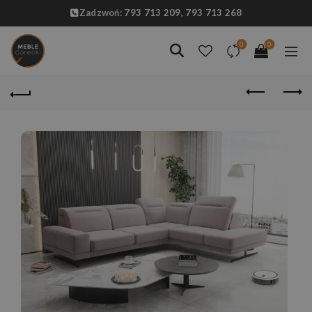
Zadzwoń:
793 713 209,
793 713 268
0
0