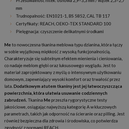
Przesuwalność nitek: osnowa 2,9–3,3 mm / wątek 2,3–2,7
mm
Trudnopalność: EN1021-1, BS 5852, CAL TB 117
Certyfikaty: REACH, OEKO-TEX STANDARD 100
Pielęgnacja: czyszczenie delikatnymi środkami
Me
to nowoczesna tkanina meblowa typu dzianina, która łączy
w sobie wyjątkową miękkość z wysoką funkcjonalnością.
Charakteryzuje się subtelnym efektem mienienia i cieniowania,
co nadaje meblom głębi oraz luksusowego wyglądu. Jest to
materiał zaprojektowany z myślą o intensywnym użytkowaniu
domowym, zapewniający wysoki komfort oraz trwałość przez
lata.
Dodatkowym atutem tkaniny jest jej łatwoczyszcząca
powierzchnia, która ułatwia usuwanie codziennych
zabrudzeń.
Tkanina
Me
przeszła rygorystyczne testy
jakościowe, osiągając najwyższą kategorię A w kluczowych
parametrach, takich jak odporność na ścieranie oraz pilling. Jest
również bezpieczna dla zdrowia i środowiska, co potwierdza
zgodność z normami REACH.