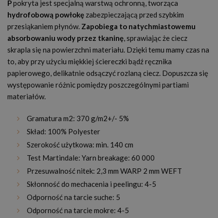
P
pokryta jest specjalną warstwą ochronną, tworząca
hydrofobową powłokę
zabezpieczającą przed szybkim
przesiąkaniem płynów.
Zapobiega to natychmiastowemu
absorbowaniu wody przez tkaninę
, sprawiając że ciecz
skrapla się na powierzchni materiału. Dzięki temu mamy czas na
to, aby przy użyciu miękkiej ściereczki bądź ręcznika
papierowego, delikatnie odsączyć rozlaną ciecz. Dopuszcza się
występowanie różnic pomiędzy poszczególnymi partiami
materiałów.
Gramatura m
2:
370 g/m
2
+/- 5%
Skład: 100% Polyester
Szerokość użytkowa: min. 140 cm
Test Martindale: Yarn breakage: 60 000
Przesuwalność nitek: 2,3 mm WARP 2 mm WEFT
Skłonność do mechacenia i peelingu: 4-5
Odporność na tarcie suche: 5
Odporność na tarcie mokre: 4-5