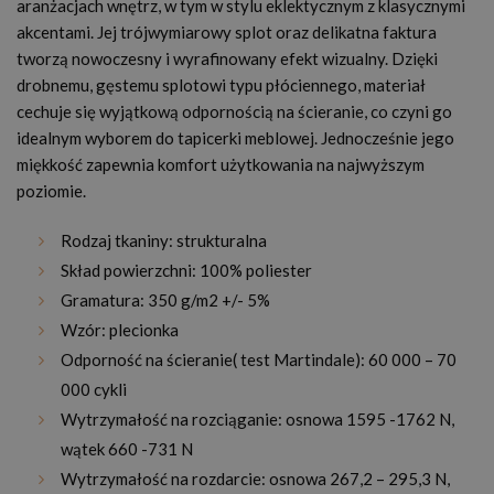
aranżacjach wnętrz, w tym w stylu eklektycznym z klasycznymi
akcentami. Jej trójwymiarowy splot oraz delikatna faktura
tworzą nowoczesny i wyrafinowany efekt wizualny. Dzięki
drobnemu, gęstemu splotowi typu płóciennego, materiał
cechuje się wyjątkową odpornością na ścieranie, co czyni go
idealnym wyborem do tapicerki meblowej. Jednocześnie jego
miękkość zapewnia komfort użytkowania na najwyższym
poziomie.
Rodzaj tkaniny: strukturalna
Skład powierzchni: 100% poliester
Gramatura: 350 g/m2 +/- 5%
Wzór: plecionka
Odporność na ścieranie( test Martindale): 60 000 – 70
000 cykli
Wytrzymałość na rozciąganie: osnowa 1595 -1762 N,
wątek 660 -731 N
Wytrzymałość na rozdarcie: osnowa 267,2 – 295,3 N,