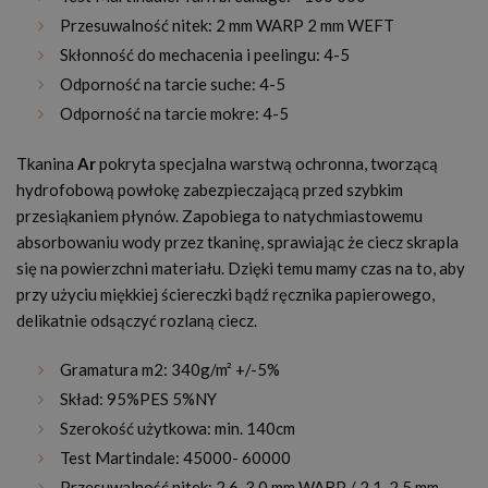
Przesuwalność nitek: 2 mm WARP 2 mm WEFT
Skłonność do mechacenia i peelingu: 4-5
Odporność na tarcie suche: 4-5
Odporność na tarcie mokre: 4-5
Tkanina
Ar
pokryta specjalna warstwą ochronna, tworzącą
hydrofobową powłokę zabezpieczającą przed szybkim
przesiąkaniem płynów. Zapobiega to natychmiastowemu
absorbowaniu wody przez tkaninę, sprawiając że ciecz skrapla
się na powierzchni materiału. Dzięki temu mamy czas na to, aby
przy użyciu miękkiej ściereczki bądź ręcznika papierowego,
delikatnie odsączyć rozlaną ciecz.
Gramatura m2: 340g/m² +/-5%
Skład: 95%PES 5%NY
Szerokość użytkowa: min. 140cm
Test Martindale: 45000- 60000
Przesuwalność nitek: 2,6-3,0 mm WARP / 2,1-2,5 mm