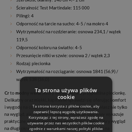
Ścieralność Test Martindale: 115 000
Pilingi: 4
Odporność na tarcie na sucho: 4-5 / na mokro 4
Wytrzymałość na rozdzieranie: osnowa 234,1 / wątek
119,5
Odporność koloru na światło: 4-5
Przesunięcie nitki w szwie: osnowa 2 / wątek 2,3
Rodzaj: plecionka
Wytrzymałość na rozciąganie: osnowa 1841 (56,9) /
wątek 538 (36,0)
Ta strona używa plików
Cr
to
modny welur
, który swoją fakturą przypomina plecionkę.
cookie
Delikatny oraz miękki, kapitalnie sprawdzi się oferując komfort
Ta strona korzysta z plików cookie, aby
i wygodę na co dzień. Wybierając
tkaninę Cr
, stawiasz nie tylko
zapewnić lepszą wygodę użytkowania.
na wygląd, ale również na jakość. Materiał obiciowy wykazuje
Korzystając z tej strony, wyrażasz zgodę na
praktyczne właściwości, które wspomagają jego dobry wygląd
używanie przez nas wszystkich plików cookie
na długi okres czasu. Jakie to cechy? Wytrzymałość na
zgodnie z warunkami naszej polityki plików