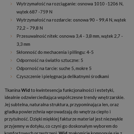
Wytrzymałość na rozciąganie: osnowa 1010 -1206 N,
wątek 687 -759 N
Wytrzymałość na rozdarcie: osnowa 90 – 99,4 N, wątek
72,2 – 79,8 N
Przesuwalność nitek: osnowa 3,4 - 3,8 mm, wątek 2,7 -
3,3 mm
Skłonność do mechacenia i pillingu: 4-5
Odporność na światło sztuczne: 5
Odporność na tarcie: suche 5, mokre 5
Czyszczenie i pielęgnacja delikatnymi środkami
Tkanina
Wid
to kwintesencja funkcjonalności i estetyki,
idealnie odzwierciedlająca współczesne trendy wnętrzarskie.
Jej subtelna, naturalna struktura, przypominająca len, oraz
gładka powierzchnia wprowadzają do wnętrza ciepło i
przytulność. Dzięki miękkiej fakturze materiał jest niezwykle
przyjemny w dotyku, co czyni go doskonałym wyborem do
komfortowych przestrzeni.
Wid
znakomicie komponuje się z