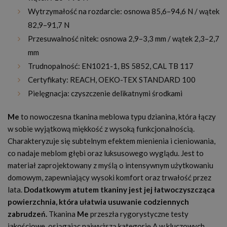
Wytrzymałość na rozdarcie: osnowa 85,6–94,6 N / wątek
82,9–91,7 N
Przesuwalność nitek: osnowa 2,9–3,3 mm / wątek 2,3–2,7
mm
Trudnopalność: EN1021-1, BS 5852, CAL TB 117
Certyfikaty: REACH, OEKO-TEX STANDARD 100
Pielęgnacja: czyszczenie delikatnymi środkami
Me
to nowoczesna tkanina meblowa typu dzianina, która łączy
w sobie wyjątkową miękkość z wysoką funkcjonalnością.
Charakteryzuje się subtelnym efektem mienienia i cieniowania,
co nadaje meblom głębi oraz luksusowego wyglądu. Jest to
materiał zaprojektowany z myślą o intensywnym użytkowaniu
domowym, zapewniający wysoki komfort oraz trwałość przez
lata.
Dodatkowym atutem tkaniny jest jej łatwoczyszcząca
powierzchnia, która ułatwia usuwanie codziennych
zabrudzeń.
Tkanina
Me
przeszła rygorystyczne testy
jakościowe, osiągając najwyższą kategorię A w kluczowych