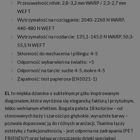
Przesuwalność nitek:
2,8-3,2 mm WARP / 2,3-2,7 mm
WEFT
Wytrzymałość na rozciąganie: 2040-2260 N WARP,
440-480 N WEFT
Wytrzymałość na rozdarcie: 135,1-145,0 N WARP, 50,3-
55,5 N WEFT
Skłonność do mechacenia i pillingu: 4-5
Odporność wybarwień na światło: >5
Odporność na tarcie: suche 4-5, mokre 4-5
Zapalność: test papierosa (EN1021-1)
EL
to miękka dzianina o subtelnym prążku inspirowanym
diagonalem, która wyróżnia się elegancką fakturą i przytulnym,
lekko wełnianym efektem. Bogata paleta 18 kolorów – od
stonowanych beży i szarości po głębokie, wyraziste barwy –
pozwala dopasować ją do różnych aranżacji. Tkanina łączy
estetykę z funkcjonalnością – jest odporna na zadrapania (PET
FRIENDLY) oraz łatwa w czyszczeniu dzięki specjalnej