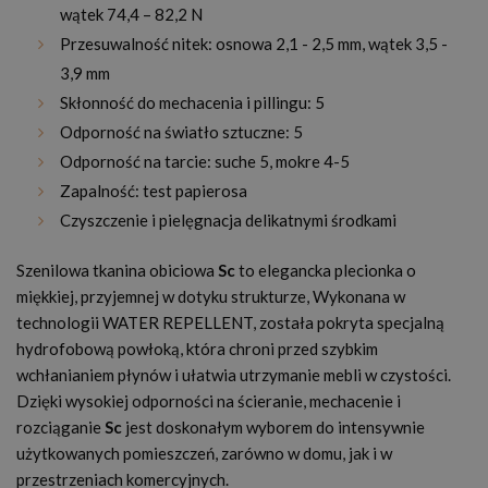
wątek 74,4 – 82,2 N
Przesuwalność nitek: osnowa 2,1 - 2,5 mm, wątek 3,5 -
3,9 mm
Skłonność do mechacenia i pillingu: 5
Odporność na światło sztuczne: 5
Odporność na tarcie: suche 5, mokre 4-5
Zapalność: test papierosa
Czyszczenie i pielęgnacja delikatnymi środkami
Szenilowa tkanina obiciowa
Sc
to elegancka plecionka o
miękkiej, przyjemnej w dotyku strukturze, Wykonana w
technologii WATER REPELLENT, została pokryta specjalną
hydrofobową powłoką, która chroni przed szybkim
wchłanianiem płynów i ułatwia utrzymanie mebli w czystości.
Dzięki wysokiej odporności na ścieranie, mechacenie i
rozciąganie
Sc
jest doskonałym wyborem do intensywnie
użytkowanych pomieszczeń, zarówno w domu, jak i w
przestrzeniach komercyjnych.