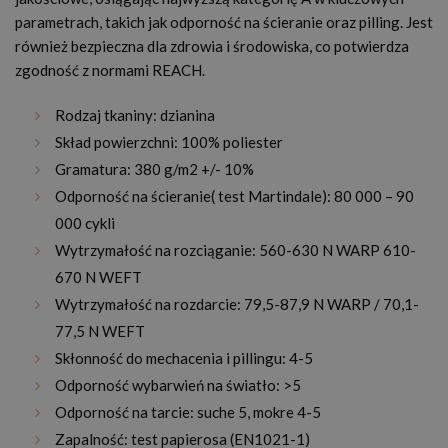
parametrach, takich jak odporność na ścieranie oraz pilling. Jest
również bezpieczna dla zdrowia i środowiska, co potwierdza
zgodność z normami REACH.
Rodzaj tkaniny: dzianina
Skład powierzchni: 100% poliester
Gramatura: 380 g/m2 +/- 10%
Odporność na ścieranie( test Martindale): 80 000 – 90
000 cykli
Wytrzymałość na rozciąganie: 560-630 N WARP 610-
670 N WEFT
Wytrzymałość na rozdarcie: 79,5-87,9 N WARP / 70,1-
77,5 N WEFT
Skłonność do mechacenia i pillingu: 4-5
Odporność wybarwień na światło: >5
Odporność na tarcie: suche 5, mokre 4-5
Zapalność: test papierosa (EN1021-1)