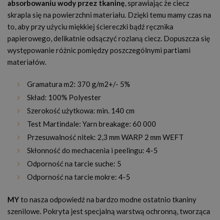
absorbowaniu wody przez tkaninę
, sprawiając że ciecz
skrapla się na powierzchni materiału. Dzięki temu mamy czas na
to, aby przy użyciu miękkiej ściereczki bądź ręcznika
papierowego, delikatnie odsączyć rozlaną ciecz. Dopuszcza się
występowanie różnic pomiędzy poszczególnymi partiami
materiałów.
Gramatura m
2:
370 g/m
2
+/- 5%
Skład: 100% Polyester
Szerokość użytkowa: min. 140 cm
Test Martindale: Yarn breakage: 60 000
Przesuwalność nitek: 2,3 mm WARP 2 mm WEFT
Skłonność do mechacenia i peelingu: 4-5
Odporność na tarcie suche: 5
Odporność na tarcie mokre: 4-5
MY
to nasza odpowiedź na bardzo modne ostatnio tkaniny
szenilowe. Pokryta jest specjalną warstwą ochronną, tworząca