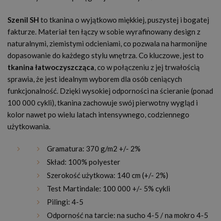
Szenil SH
to tkanina o wyjątkowo miękkiej, puszystej i bogatej
fakturze. Materiał ten łączy w sobie wyrafinowany design z
naturalnymi, ziemistymi odcieniami, co pozwala na harmonijne
dopasowanie do każdego stylu wnętrza. Co kluczowe, jest to
tkanina łatwoczyszcząca
, co w połączeniu z jej trwałością
sprawia, że jest idealnym wyborem dla osób ceniących
funkcjonalność. Dzięki wysokiej odporności na ścieranie (ponad
100 000 cykli), tkanina zachowuje swój pierwotny wygląd i
kolor nawet po wielu latach intensywnego, codziennego
użytkowania.
Gramatura: 370 g/m2 +/- 2%
Skład: 100% polyester
Szerokość użytkowa: 140 cm (+/- 2%)
Test Martindale: 100 000 +/- 5% cykli
Pilingi: 4-5
Odporność na tarcie: na sucho 4-5 / na mokro 4-5