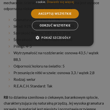
cookie.
Dowiedz się więcej
mechacenie, ścieranie i tarcie. Ponadto tkanina jest wysoce
odporna na niekorzystne działanie światła.
AKCEPTUJ WSZYSTKIE
Gramatura: 360 g/m2 +/- 5%
ODRZUĆ WSZYSTKIE
Skład: 92% POLIESTER + 8% NYLON
Szerokość tkaniny: 145 cm +/- 2 cm
POKAŻ SZCZEGÓŁY
Ścieralność: Test Martindale 89 000
Pilingi: 4-5
Wytrzymałość na rozdzieranie: osnowa 43,5 / wątek
88,5
Odporność koloru na światło: 5
Przesunięcie nitki w szwie: osnowa 3,3 / wątek 2,8
Rodzaj: welur
R.E.A.C.H. Standard: Tak
RB
to dzianina szenilowa o ciekawym, barankowym splocie,
charakteryzująca się naturalną przędzą. Jej wysoka gramatura
sprawia, że materiał jest mięsisty i pozostawia przyjemne