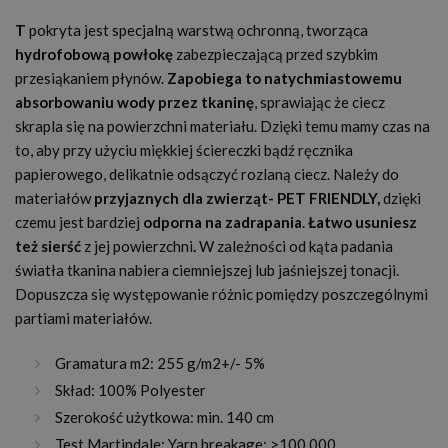
T
pokryta jest specjalną warstwą ochronną, tworząca
hydrofobową powłokę
zabezpieczającą przed szybkim
przesiąkaniem płynów.
Zapobiega to natychmiastowemu
absorbowaniu wody przez tkaninę
, sprawiając że ciecz
skrapla się na powierzchni materiału. Dzięki temu mamy czas na
to, aby przy użyciu miękkiej ściereczki bądź ręcznika
papierowego, delikatnie odsączyć rozlaną ciecz. Należy do
materiałów
przyjaznych dla zwierząt
- PET FRIENDLY,
dzięki
czemu jest bardziej
odporna na zadrapania
.
Łatwo usuniesz
też sierść
z jej powierzchni
.
W zależności od kąta padania
światła tkanina nabiera ciemniejszej lub jaśniejszej tonacji.
Dopuszcza się występowanie różnic pomiędzy poszczególnymi
partiami materiałów.
Gramatura m
2:
255 g/m
2
+/- 5%
Skład: 100% Polyester
Szerokość użytkowa: min. 140 cm
Test Martindale: Yarn breakage: >100 000