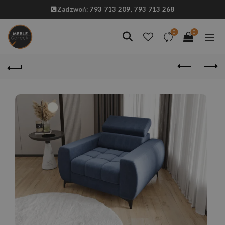
Zadzwoń:
793 713 209,
793 713 268
0
0