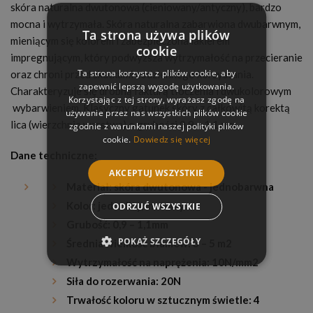
skóra naturalna dwutonowa (cieniowany/antyczny), bardzo
mocna i wytrzymała. Skóra naturalna zabarwiona dwubarwnym,
Ta strona używa plików
mieniącym się kolorem i zabezpieczona lakierem
cookie
impregnującym, który podwyższa wytrzymałość na przecieranie
Ta strona korzysta z plików cookie, aby
oraz chroni przed skutkami codziennego korzystania.
zapewnić lepszą wygodę użytkowania.
Charakteryzuje się drobną fakturą tłoczenia i dwukolorowym
Korzystając z tej strony, wyrażasz zgodę na
wybarwieniem. Klasyczny gatunek skóry z całkowitą korektą
używanie przez nas wszystkich plików cookie
lica (wierzchnia warstwa) o grubości 0,9 – 1,1 mm.
zgodnie z warunkami naszej polityki plików
cookie.
Dowiedz się więcej
Dane techniczne:
AKCEPTUJ WSZYSTKIE
Materiał: skóra dwutonowa - jednobarwna
Kolor: jednolity, matowy
ODRZUĆ WSZYSTKIE
Grubość: 0,9 – 1,1mm
POKAŻ SZCZEGÓŁY
Średnia wielkość błamów: 3 – 5 m2
Wytrzymałość na naprężenia: 10N/mm2
Siła do rozerwania: 20N
Trwałość koloru w sztucznym świetle: 4