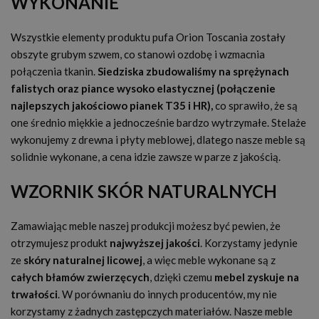
WYKONANIE
Wszystkie elementy produktu pufa Orion Toscania zostały
obszyte grubym szwem, co stanowi ozdobę i wzmacnia
połączenia tkanin.
Siedziska zbudowaliśmy na sprężynach
falistych oraz piance wysoko elastycznej (połączenie
najlepszych jakościowo pianek T35 i HR),
co sprawiło, że są
one średnio miękkie a jednocześnie bardzo wytrzymałe. Stelaże
wykonujemy z drewna i płyty meblowej, dlatego nasze meble są
solidnie wykonane, a cena idzie zawsze w parze z jakością.
WZORNIK SKÓR NATURALNYCH
Zamawiając meble naszej produkcji możesz być pewien, że
otrzymujesz produkt
najwyższej jakości
. Korzystamy jedynie
ze
skóry naturalnej licowej
, a więc meble wykonane są z
całych błamów zwierzęcych
, dzięki czemu
mebel zyskuje na
trwałości
. W porównaniu do innych producentów, my nie
korzystamy z żadnych zastępczych materiałów. Nasze meble