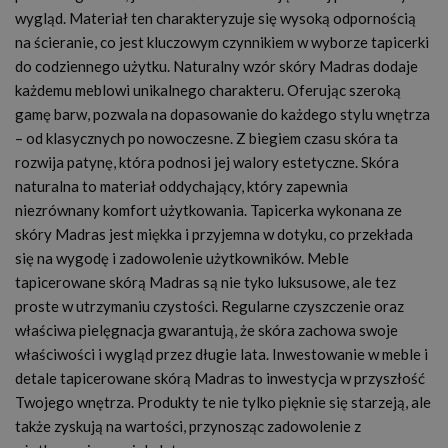
wygląd. Materiał ten charakteryzuje się wysoką odpornością
na ścieranie, co jest kluczowym czynnikiem w wyborze tapicerki
do codziennego użytku. Naturalny wzór skóry Madras dodaje
każdemu meblowi unikalnego charakteru. Oferując szeroką
gamę barw, pozwala na dopasowanie do każdego stylu wnętrza
– od klasycznych po nowoczesne. Z biegiem czasu skóra ta
rozwija patynę, która podnosi jej walory estetyczne. Skóra
naturalna to materiał oddychający, który zapewnia
niezrównany komfort użytkowania. Tapicerka wykonana ze
skóry Madras jest miękka i przyjemna w dotyku, co przekłada
się na wygodę i zadowolenie użytkowników. Meble
tapicerowane skórą Madras są nie tyko luksusowe, ale tez
proste w utrzymaniu czystości. Regularne czyszczenie oraz
właściwa pielęgnacja gwarantują, że skóra zachowa swoje
właściwości i wygląd przez długie lata. Inwestowanie w meble i
detale tapicerowane skórą Madras to inwestycja w przyszłość
Twojego wnętrza. Produkty te nie tylko pięknie się starzeją, ale
także zyskują na wartości, przynosząc zadowolenie z