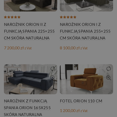
NAROŻNIK ORION II Z
NAROŻNIK ORION I Z
FUNKCJĄ SPANIA 225×255
FUNKCJĄ SPANIA 255×255
CM SKÓRA NATURALNA
CM SKÓRA NATURALNA
7 200,00
zł
8 100,00
zł
z Vat
z Vat
NAROŻNIK Z FUNKCJĄ
FOTEL ORION 110 CM
SPANIA ORION 165X255
1 200,00
zł
z Vat
SKÓRA NATURALNA