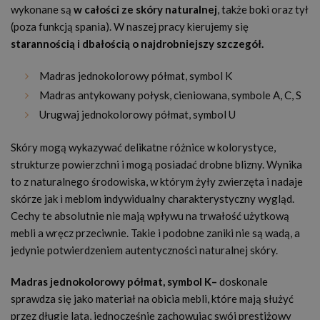
wykonane są
w całości ze skóry naturalnej
, także boki oraz tył
(poza funkcją spania). W naszej pracy kierujemy się
starannością i dbałością o najdrobniejszy szczegół.
Madras jednokolorowy półmat, symbol K
Madras antykowany połysk, cieniowana, symbole A, C, S
Urugwaj jednokolorowy półmat, symbol U
Skóry mogą wykazywać delikatne różnice w kolorystyce,
strukturze powierzchni i mogą posiadać drobne blizny. Wynika
to z naturalnego środowiska, w którym żyły zwierzęta i nadaje
skórze jak i meblom indywidualny charakterystyczny wygląd.
Cechy te absolutnie nie mają wpływu na trwałość użytkową
mebli a wręcz przeciwnie. Takie i podobne zaniki nie są wadą, a
jedynie potwierdzeniem autentyczności naturalnej skóry.
Madras jednokolorowy półmat, symbol K–
doskonale
sprawdza się jako materiał na obicia mebli, które mają służyć
przez długie lata, jednocześnie zachowując swój prestiżowy