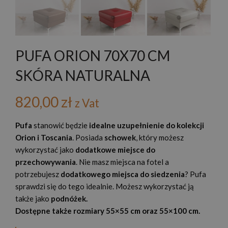
PUFA ORION 70X70 CM
SKÓRA NATURALNA
820,00
zł
z Vat
Pufa
stanowić będzie
idealne uzupełnienie do kolekcji
Orion i Toscania
. Posiada
schowek
, który możesz
wykorzystać jako
dodatkowe miejsce do
przechowywania
. Nie masz miejsca na fotel a
potrzebujesz
dodatkowego miejsca do siedzenia
? Pufa
sprawdzi się do tego idealnie. Możesz wykorzystać ją
także jako
podnóżek.
Dostępne także rozmiary 55×55 cm oraz 55×100 cm.