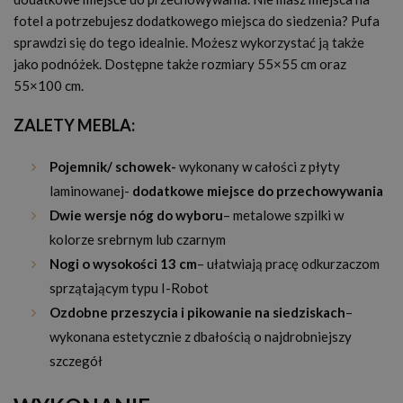
fotel a potrzebujesz dodatkowego miejsca do siedzenia? Pufa
sprawdzi się do tego idealnie. Możesz wykorzystać ją także
jako podnóżek. Dostępne także rozmiary 55×55 cm oraz
55×100 cm.
ZALETY MEBLA:
Pojemnik/ schowek-
wykonany w całości z płyty
laminowanej-
dodatkowe miejsce do przechowywania
Dwie wersje nóg do wyboru
– metalowe szpilki w
kolorze srebrnym lub czarnym
Nogi o wysokości 13 cm
– ułatwiają pracę odkurzaczom
sprzątającym typu I-Robot
Ozdobne przeszycia i pikowanie na siedziskach
–
wykonana estetycznie z dbałością o najdrobniejszy
szczegół