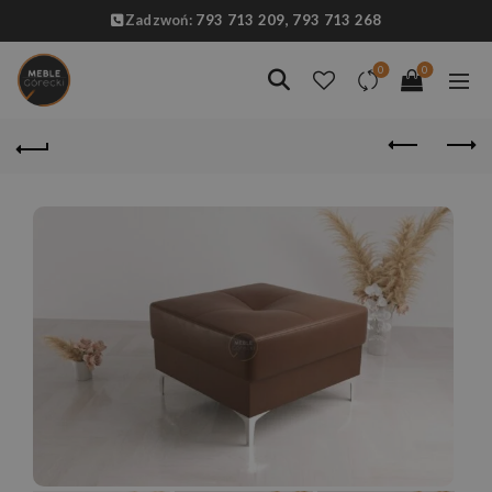
Zadzwoń:
793 713 209,
793 713 268
0
0