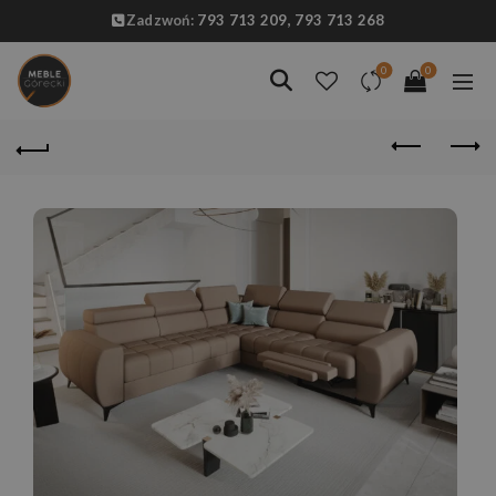
Zadzwoń:
793 713 209,
793 713 268
0
0