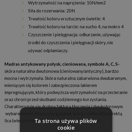
Wytrzymałość na naprężenia: 10N/mm2
Siła do rozerwania: 20N
Trwałość koloru w sztucznym świetle: 4
Trwałość koloru na tarcie: na sucho 4, na mokro 4
Czyszczenie i pielęgnacja: odkurzanie, używając
środki do czyszczenia i pielęgnacji skóry, nie
używać odplamiaczy.
Madras antykowany połysk, cieniowana, symbole A, C, S
–
skóra naturalna dwutonowa (cieniowany/antyczny), bardzo
mocna i wytrzymała. Skóra naturalna zabarwiona dwubarwnym,
mieniącym się kolorem i zabezpieczona lakierem
impregnującym, który podwyższa wytrzymałość na przecieranie
oraz chroni przed skutkami codziennego korzystania.
Charakteryzuje się drobną fakturą tłoczenia i dwukolorowym
wybarwieniem. Klasyczny gatunek skóry z całkowitą korektą
Ta strona używa plików
lica (wierzchnia warstwa) o grubości 0,9 – 1,1 mm.
cookie