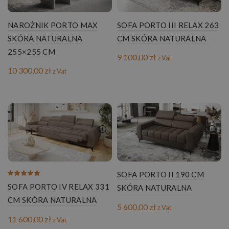
NAROŻNIK PORTO MAX
SOFA PORTO III RELAX 263
SKÓRA NATURALNA
CM SKÓRA NATURALNA
255×255 CM
9 100,00
zł
z Vat
10 300,00
zł
z Vat
SOFA PORTO II 190 CM
SOFA PORTO IV RELAX 331
SKÓRA NATURALNA
CM SKÓRA NATURALNA
5 600,00
zł
z Vat
11 600,00
zł
z Vat