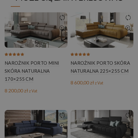
NAROŻNIK PORTO MINI
NAROŻNIK PORTO SKÓRA
SKÓRA NATURALNA
NATURALNA 225×255 CM
170×255 CM
8 600,00
zł
z Vat
8 200,00
zł
z Vat