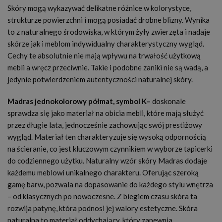
Skóry mogą wykazywać delikatne różnice w kolorystyce,
strukturze powierzchni i mogą posiadać drobne blizny. Wynika
to z naturalnego środowiska, w którym żyły zwierzęta i nadaje
skórze jak i meblom indywidualny charakterystyczny wygląd.
Cechy te absolutnie nie mają wpływu na trwałość użytkową
mebli a wręcz przeciwnie. Takie i podobne zaniki nie są wadą, a
jedynie potwierdzeniem autentyczności naturalnej skóry.
Madras jednokolorowy półmat, symbol K–
doskonale
sprawdza się jako materiał na obicia mebli, które mają służyć
przez długie lata, jednocześnie zachowując swój prestiżowy
wygląd. Materiał ten charakteryzuje się wysoką odpornością
na ścieranie, co jest kluczowym czynnikiem w wyborze tapicerki
do codziennego użytku. Naturalny wzór skóry Madras dodaje
każdemu meblowi unikalnego charakteru. Oferując szeroką
gamę barw, pozwala na dopasowanie do każdego stylu wnętrza
– od klasycznych po nowoczesne. Z biegiem czasu skóra ta
rozwija patynę, która podnosi jej walory estetyczne. Skóra
naturalna to materiał oddychający, który zapewnia