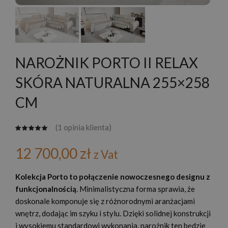
NAROŻNIK PORTO II RELAX
SKÓRA NATURALNA 255×258
CM
(
1
opinia klienta)
12 700,00
zł
z Vat
Kolekcja Porto to połączenie nowoczesnego designu z
funkcjonalnością
. Minimalistyczna forma sprawia, że
doskonale komponuje się z różnorodnymi aranżacjami
wnętrz, dodając im szyku i stylu. Dzięki solidnej konstrukcji
i wysokiemu standardowi wykonania, narożnik ten będzie