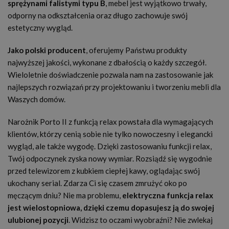
sprężynami falistymi typu B
, mebel jest wyjątkowo trwały,
odporny na odkształcenia oraz długo zachowuje swój
estetyczny wygląd.
Jako polski producent
, oferujemy Państwu produkty
najwyższej jakości, wykonane z dbałością o każdy szczegół.
Wieloletnie doświadczenie pozwala nam na zastosowanie jak
najlepszych rozwiązań przy projektowaniu i tworzeniu mebli dla
Waszych domów.
Narożnik Porto II z funkcją relax powstała dla wymagających
klientów, którzy cenią sobie nie tylko nowoczesny i elegancki
wygląd, ale także wygodę. Dzięki zastosowaniu funkcji relax,
Twój odpoczynek zyska nowy wymiar. Rozsiądź się wygodnie
przed telewizorem z kubkiem ciepłej kawy, oglądając swój
ukochany serial. Zdarza Ci się czasem zmrużyć oko po
męczącym dniu? Nie ma problemu,
elektryczna funkcja relax
jest wielostopniowa, dzięki czemu dopasujesz ją do swojej
ulubionej pozycji
. Widzisz to oczami wyobraźni? Nie zwlekaj