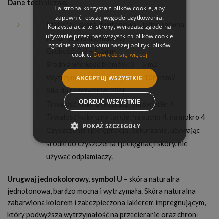
Dane techniczne:
Ta strona korzysta z plików cookie, aby
zapewnić lepszą wygodę użytkowania.
Materiał: skóra dwutonowa - jednobarwna
Korzystając z tej strony, wyrażasz zgodę na
używanie przez nas wszystkich plików cookie
Kolor: jednolity, matowy
zgodnie z warunkami naszej polityki plików
Grubość: 0,9 – 1,1mm
cookie.
Dowiedz się więcej
Średnia wielkość błamów: 3 – 5 m2
Wytrzymałość na naprężenia: 10N/mm2
AKCEPTUJ WSZYSTKIE
Siła do rozerwania: 20N
ODRZUĆ WSZYSTKIE
Trwałość koloru w sztucznym świetle: 4
Trwałość koloru na tarcie: na sucho 4, na mokro 4
POKAŻ SZCZEGÓŁY
Czyszczenie i pielęgnacja: odkurzanie, używając
środki do czyszczenia i pielęgnacji skóry, nie
używać odplamiaczy.
Urugwaj jednokolorowy, symbol U
– skóra naturalna
jednotonowa, bardzo mocna i wytrzymała. Skóra naturalna
zabarwiona kolorem i zabezpieczona lakierem impregnującym,
który podwyższa wytrzymałość na przecieranie oraz chroni