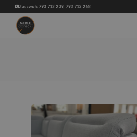
Zadzwoń:
793 713 209,
793 713 268