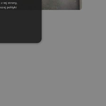
z tej strony,
zej polityki