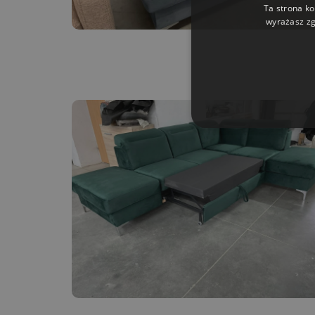
Ta strona ko
wyrażasz zg