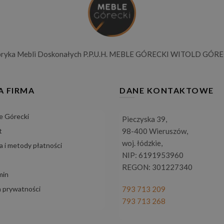
bryka Mebli Doskonałych P.P.U.H. MEBLE GÓRECKI WITOLD GÓRE
A FIRMA
DANE KONTAKTOWE
e Górecki
Pieczyska 39,
t
98-400 Wieruszów,
woj. łódzkie,
 i metody płatności
NIP: 6191953960
REGON: 301227340
min
a prywatności
793 713 209
793 713 268