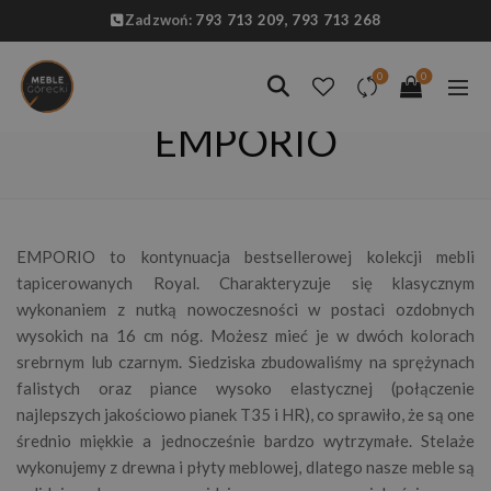
Zadzwoń:
793 713 209,
793 713 268
0
0
EMPORIO
EMPORIO to kontynuacja bestsellerowej kolekcji mebli
tapicerowanych Royal. Charakteryzuje się klasycznym
wykonaniem z nutką nowoczesności w postaci ozdobnych
wysokich na 16 cm nóg. Możesz mieć je w dwóch kolorach
srebrnym lub czarnym. Siedziska zbudowaliśmy na sprężynach
falistych oraz piance wysoko elastycznej (połączenie
najlepszych jakościowo pianek T35 i HR), co sprawiło, że są one
średnio miękkie a jednocześnie bardzo wytrzymałe. Stelaże
wykonujemy z drewna i płyty meblowej, dlatego nasze meble są