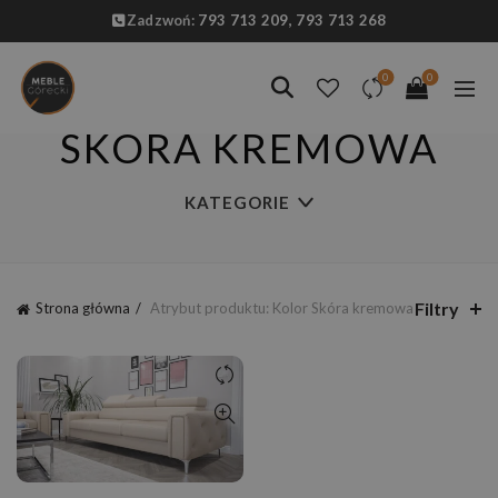
Zadzwoń:
793 713 209,
793 713 268
0
0
SKÓRA KREMOWA
KATEGORIE
Filtry
Strona główna
Atrybut produktu: Kolor
Skóra kremowa