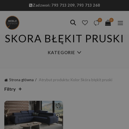
Zadzwoń:
793 713 209,
793 713 268
0
0
SKÓRA BŁĘKIT PRUSKI
KATEGORIE
Strona główna
Atrybut produktu: Kolor
Skóra błękit pruski
Filtry