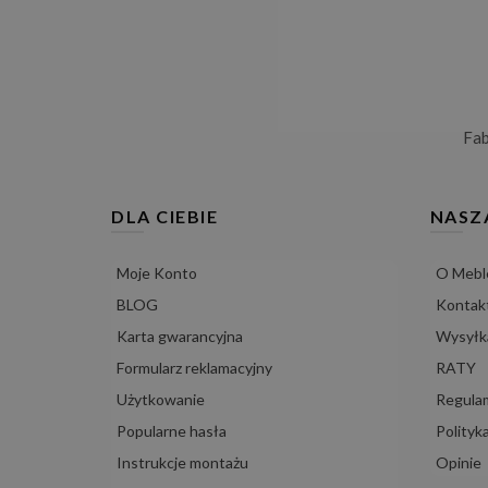
Fa
DLA CIEBIE
NASZ
Moje Konto
O Mebl
BLOG
Kontak
Karta gwarancyjna
Wysyłka
Formularz reklamacyjny
RATY
Użytkowanie
Regula
Popularne hasła
Polityk
Instrukcje montażu
Opinie