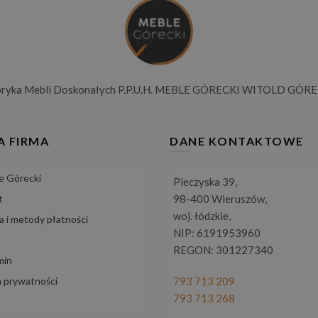
bryka Mebli Doskonałych P.P.U.H. MEBLE GÓRECKI WITOLD GÓRE
A FIRMA
DANE KONTAKTOWE
e Górecki
Pieczyska 39,
t
98-400 Wieruszów,
woj. łódzkie,
 i metody płatności
NIP: 6191953960
REGON: 301227340
min
a prywatności
793 713 209
793 713 268