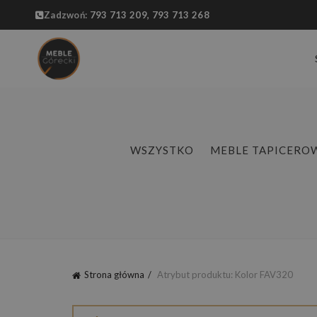
Zadzwoń:
793 713 209,
793 713 268
WSZYSTKO
MEBLE TAPICERO
Strona główna
Atrybut produktu: Kolor
FAV320