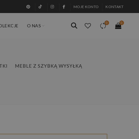
MOJE KONTO
KONTAKT
0
0
OLEKCJE
O NAS
TKI
MEBLE Z SZYBKĄ WYSYŁKĄ