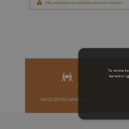
Nie znaleziono produktów, których szukasz.
Ta strona ko
wyrażasz zg
MOŻLIWOŚĆ WNIESIENIA