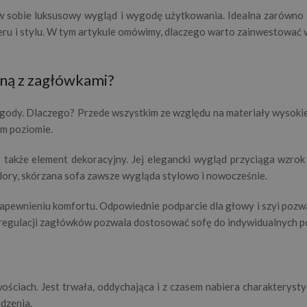
w sobie luksusowy wygląd i wygodę użytkowania. Idealna zarówno 
ru i stylu. W tym artykule omówimy, dlaczego warto zainwestować w 
ną z zagłówkami?
gody. Dlaczego? Przede wszystkim ze względu na materiały wysokie
ym poziomie.
 także element dekoracyjny. Jej elegancki wygląd przyciąga wzrok 
olory, skórzana sofa zawsze wygląda stylowo i nowocześnie.
zapewnieniu komfortu. Odpowiednie podparcie dla głowy i szyi pozwal
 regulacji zagłówków pozwala dostosować sofę do indywidualnych 
ściach. Jest trwała, oddychająca i z czasem nabiera charakterystyc
udzenia.