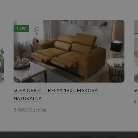
NEW
SOFA ORION II RELAX 190 CM SKÓRA
S
NATURALNA
4
8 000,00
zł
z Vat