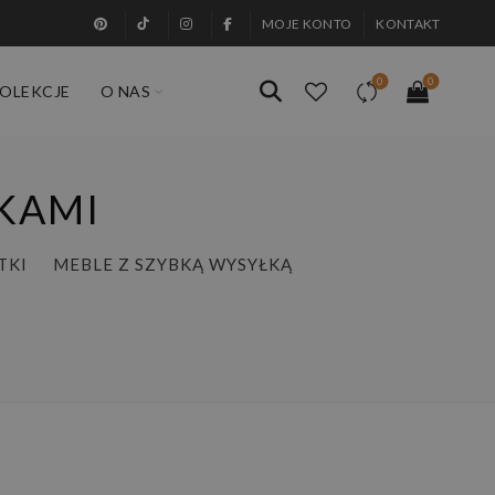
MOJE KONTO
KONTAKT
0
0
OLEKCJE
O NAS
KAMI
TKI
MEBLE Z SZYBKĄ WYSYŁKĄ