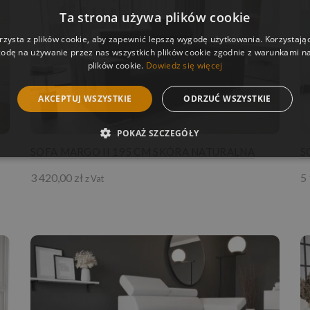
Ta strona używa plików cookie
rzysta z plików cookie, aby zapewnić lepszą wygodę użytkowania. Korzystając 
odę na używanie przez nas wszystkich plików cookie zgodnie z warunkami nas
plików cookie.
Dowiedz się więcej
AKCEPTUJ WSZYSTKIE
ODRZUĆ WSZYSTKIE
POKAŻ SZCZEGÓŁY
SOFA MARGO II 195 CM SKÓRA NATURALNA
S
3 420,00
zł
5
z Vat