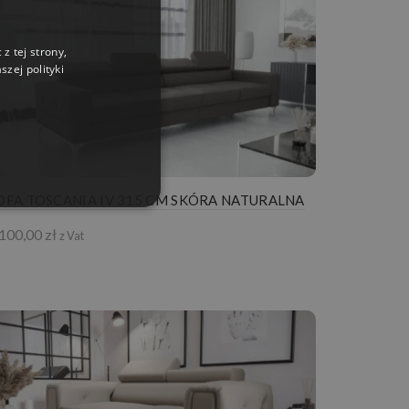
z tej strony,
zej polityki
OFA TOSCANIA IV 315 CM SKÓRA NATURALNA
 100,00
zł
z Vat