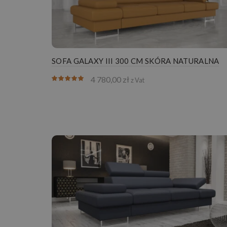
SOFA GALAXY III 300 CM SKÓRA NATURALNA
4 780,00
zł
z Vat