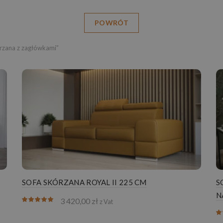
POWRÓT
rzana z zagłówkami”
SOFA SKÓRZANA ROYAL II 225 CM
S
N
3 420,00
zł
z Vat