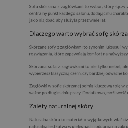
Sofa skórzana z zagłówkami to wybór, który łączy 
centralny punkt każdego salonu, dodając mu charakte
jak o nią dbać, aby służyła przez wiele lat.
Dlaczego warto wybrać sofę skórza
Skórzane sofy z zagłówkami to synonim luksusu i wy
rozwiązania, które zapewniają komfort na najwyższ
Skórzana sofa z zagłówkami to nie tylko mebel, ale
wybierzesz klasyczną czerń, czy bardziej odważne k
Zagłówki w sofie skórzanej pełnią kluczową rolę w 
ważne po długim dniu pracy. Dodatkowo, możliwość
Zalety naturalnej skóry
Naturalna skóra to materiał o wyjątkowych właściwo
naturalna jest łatwa w pielęgnacji i odporna na zabr