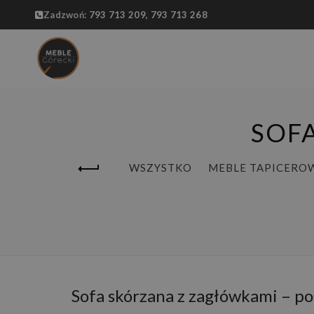
Zadzwoń:
793 713 209,
793 713 268
SOF
WSZYSTKO
MEBLE TAPICERO
Sofa skórzana z zagłówkami – po