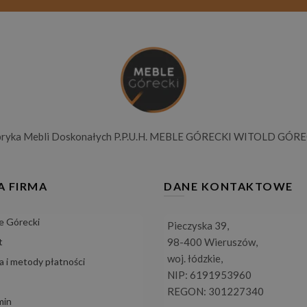
bryka Mebli Doskonałych P.P.U.H. MEBLE GÓRECKI WITOLD GÓRE
A FIRMA
DANE KONTAKTOWE
e Górecki
Pieczyska 39,
t
98-400 Wieruszów,
woj. łódzkie,
 i metody płatności
NIP: 6191953960
REGON: 301227340
min