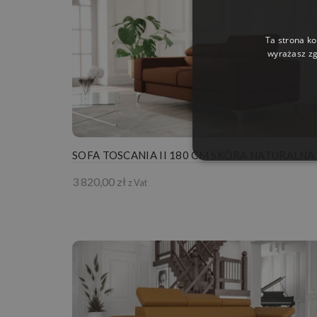
Ta strona ko
wyrażasz zg
SOFA TOSCANIA II 180 CM SKÓRA NATURALNA
3 820,00
zł
z Vat