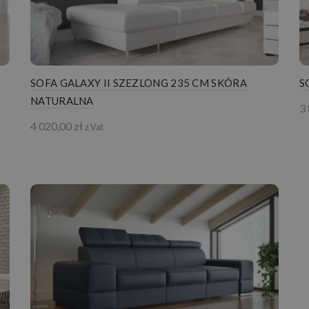
SOFA GALAXY II SZEZLONG 235 CM SKÓRA
S
NATURALNA
3
4 020,00
zł
z Vat