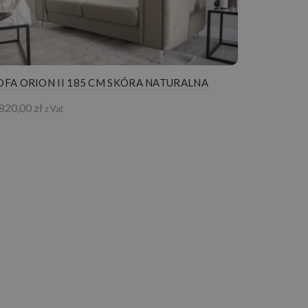
OFA ORION II 185 CM SKÓRA NATURALNA
 820,00
zł
z Vat