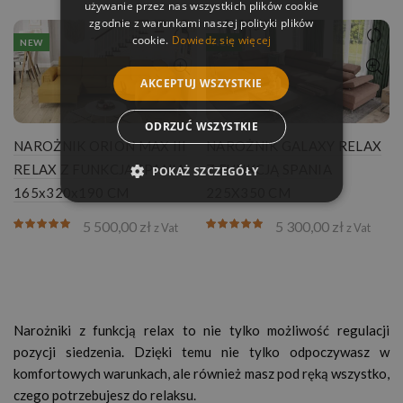
używanie przez nas wszystkich plików cookie
zgodnie z warunkami naszej polityki plików
cookie.
Dowiedz się więcej
NEW
NEW
AKCEPTUJ WSZYSTKIE
ODRZUĆ WSZYSTKIE
NAROŻNIK ORION MAX III
NAROŻNIK GALAXY RELAX
RELAX Z FUNKCJĄ SPANIA
Z FUNKCJĄ SPANIA
POKAŻ SZCZEGÓŁY
165x320x190 CM
225X350 CM
5 500,00
zł
5 300,00
zł
z Vat
z Vat
Narożniki z funkcją relax to nie tylko możliwość regulacji
pozycji siedzenia. Dzięki temu nie tylko odpoczywasz w
komfortowych warunkach, ale również masz pod ręką wszystko,
czego potrzebujesz do relaksu.