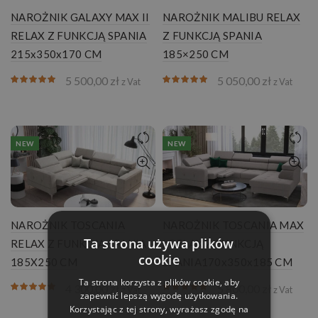
NAROŻNIK GALAXY MAX II
NAROŻNIK MALIBU RELAX
RELAX Z FUNKCJĄ SPANIA
Z FUNKCJĄ SPANIA
215x350x170 CM
185×250 CM
5 500,00
zł
5 050,00
zł
z Vat
z Vat
NEW
NEW
NAROŻNIK TOSCANIA
NAROŻNIK TOSCANIA MAX
Ta strona używa plików
RELAX Z FUNKCJĄ SPANIA
I RELAX Z FUNKCJĄ
cookie
185X250 CM
SPANIA170x350x185 CM
Ta strona korzysta z plików cookie, aby
4 300,00
zł
5 800,00
zł
z Vat
z Vat
zapewnić lepszą wygodę użytkowania.
Korzystając z tej strony, wyrażasz zgodę na