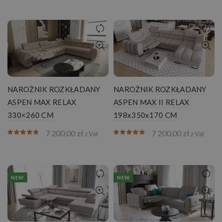
NAROŻNIK ROZKŁADANY
NAROŻNIK ROZKŁADANY
ASPEN MAX RELAX
ASPEN MAX II RELAX
330×260 CM
198x350x170 CM
7 200,00
zł
7 200,00
zł
z Vat
z Vat
NEW
NEW