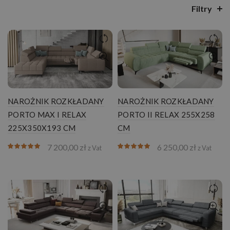
Filtry
NAROŻNIK ROZKŁADANY
NAROŻNIK ROZKŁADANY
PORTO MAX I RELAX
PORTO II RELAX 255X258
225X350X193 CM
CM
7 200,00
zł
6 250,00
zł
z Vat
z Vat