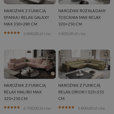
NAROŻNIK Z FUNKCJĄ
NAROŻNIK ROZKŁADANY
SPANIA I RELAX GALAXY
TOSCANIA MAX RELAX
MAX 350×280 CM
320×250 CM
5 800,00
zł
5 800,00
zł
z Vat
z Vat
NAROŻNIK Z FUNKCJĄ
NAROŻNIK Z FUNKCJĄ
RELAX MALIBU MAX
RELAX ORION I 325×255
320×250 CM
CM
6 700,00
zł
5 800,00
zł
z Vat
z Vat