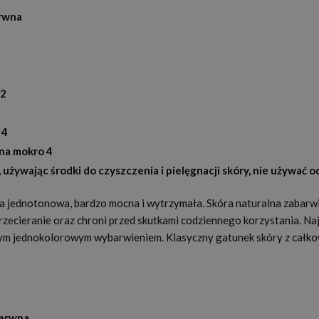
arwna
m2
 4
 na mokro 4
 używając środki do czyszczenia i pielęgnacji skóry, nie używać o
a jednotonowa, bardzo mocna i wytrzymała. Skóra naturalna zabarw
zecieranie oraz chroni przed skutkami codziennego korzystania. Na
łnym jednokolorowym wybarwieniem. Klasyczny gatunek skóry z całkow
barwna