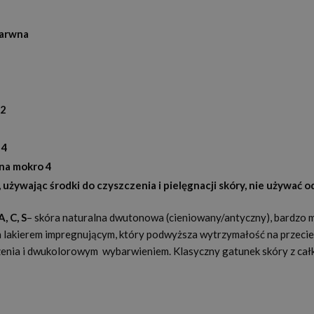
barwna
m2
 4
 na mokro 4
 używając środki do czyszczenia i pielęgnacji skóry, nie używać o
, C, S
– skóra naturalna dwutonowa (cieniowany/antyczny), bardzo 
 lakierem impregnującym, który podwyższa wytrzymałość na przecie
czenia i dwukolorowym wybarwieniem. Klasyczny gatunek skóry z całk