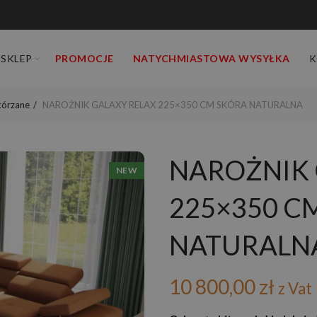
SKLEP
PROMOCJE
NATYCHMIASTOWA WYSYŁKA
K
kórzane
NAROŻNIK GALAXY RELAX 225×350 CM SKÓRA NATURALNA
NAROŻNIK 
NEW
225×350 C
NATURALN
10 800,00
zł
z Vat