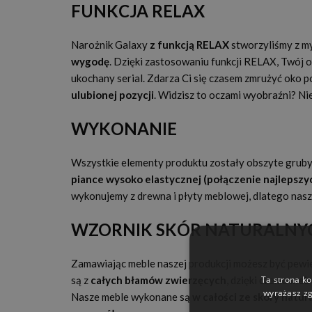
FUNKCJA RELAX
Narożnik Galaxy
z funkcją RELAX
stworzyliśmy z my
wygodę
. Dzięki zastosowaniu funkcji RELAX, Twój 
ukochany serial. Zdarza Ci się czasem zmrużyć oko 
ulubionej pozycji
. Widzisz to oczami wyobraźni? Ni
WYKONANIE
Wszystkie elementy produktu zostały obszyte gruby
piance wysoko elastycznej (połączenie najlepszyc
wykonujemy z drewna i płyty meblowej, dlatego nasze
WZORNIK SKÓR NATURALNY
Zamawiając meble naszej produkcji możesz być pewi
Ta strona ko
są z
całych błamów zwierzęcych
, dzięki czemu
mebe
wyrażasz zg
Nasze meble wykonane są
w całości ze skóry natur