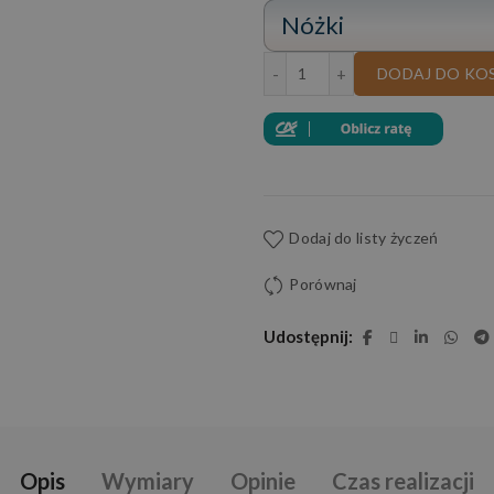
Nóżki
ilość NAROŻNIK GALAXY
DODAJ DO KO
Dodaj do listy życzeń
Porównaj
Udostępnij
Opis
Wymiary
Opinie
Czas realizacji