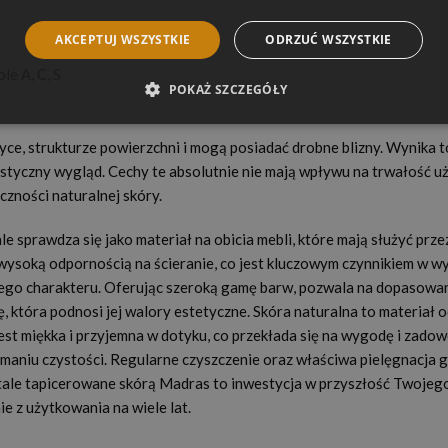
AKCEPTUJ WSZYSTKIE
ODRZUĆ WSZYSTKIE
e A, C, S
POKAŻ SZCZEGÓŁY
ce, strukturze powierzchni i mogą posiadać drobne blizny. Wynika t
ystyczny wygląd. Cechy te absolutnie nie mają wpływu na trwałość u
czności naturalnej skóry.
e sprawdza się jako materiał na obicia mebli, które mają służyć prze
 wysoką odpornością na ścieranie, co jest kluczowym czynnikiem w w
go charakteru. Oferując szeroką gamę barw, pozwala na dopasowani
, która podnosi jej walory estetyczne. Skóra naturalna to materiał
st miękka i przyjemna w dotyku, co przekłada się na wygodę i zad
ymaniu czystości. Regularne czyszczenie oraz właściwa pielęgnacja 
tale tapicerowane skórą Madras to inwestycja w przyszłość Twojego w
e z użytkowania na wiele lat.