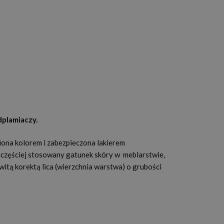
dplamiaczy.
iona kolorem i zabezpieczona lakierem
jczęściej stosowany gatunek skóry w meblarstwie,
itą korektą lica (wierzchnia warstwa) o grubości