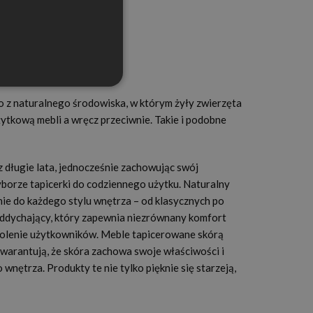
o z naturalnego środowiska, w którym żyły zwierzęta
żytkową mebli a wręcz przeciwnie. Takie i podobne
z długie lata, jednocześnie zachowując swój
yborze tapicerki do codziennego użytku. Naturalny
e do każdego stylu wnętrza – od klasycznych po
 oddychający, który zapewnia niezrównany komfort
owolenie użytkowników. Meble tapicerowane skórą
gwarantują, że skóra zachowa swoje właściwości i
nętrza. Produkty te nie tylko pięknie się starzeją,