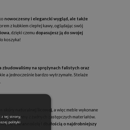
lko
nowoczesny i elegancki wygląd, ale także
rem z kubkiem ciepłej kawy, oglądając swój
niowa
, dzięki czemu
dopasujesz ją do swojej
do koszyka!
a zbudowaliśmy na sprężynach falistych oraz
kkie a jednocześnie bardzo wytrzymałe. Stelaże
.
ze
skóry naturalnej licowej
, a więc meble wykonane
z tej strony,
nie korzystamy z żadnych zastępczych materiałów.
zej polityki
jemy się
starannością i dbałością o najdrobniejszy