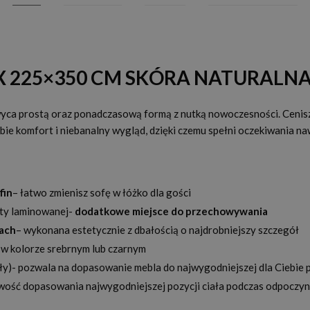
X 225×350 CM SKÓRA NATURALN
wyca prostą oraz ponadczasową formą z nutką nowoczesności. Cenisz
e komfort i niebanalny wygląd, dzięki czemu spełni oczekiwania na
fin
– łatwo zmienisz sofę w łóżko dla gości
yty laminowanej-
dodatkowe miejsce do przechowywania
kach
– wykonana estetycznie z dbałością o najdrobniejszy szczegół
 w kolorze srebrnym lub czarnym
y)- pozwala na dopasowanie mebla do najwygodniejszej dla Ciebie p
wość dopasowania najwygodniejszej pozycji ciała podczas odpoczy