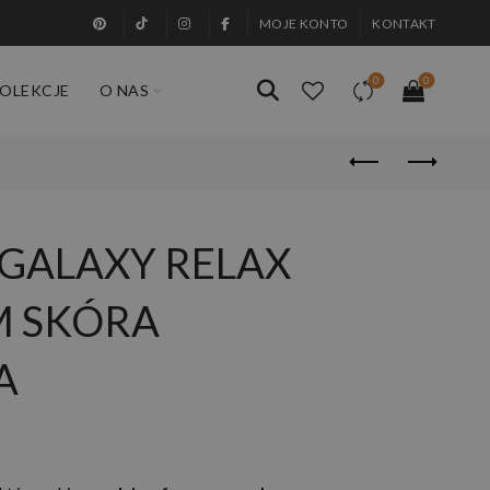
MOJE KONTO
KONTAKT
0
0
OLEKCJE
O NAS
GALAXY RELAX
M SKÓRA
A