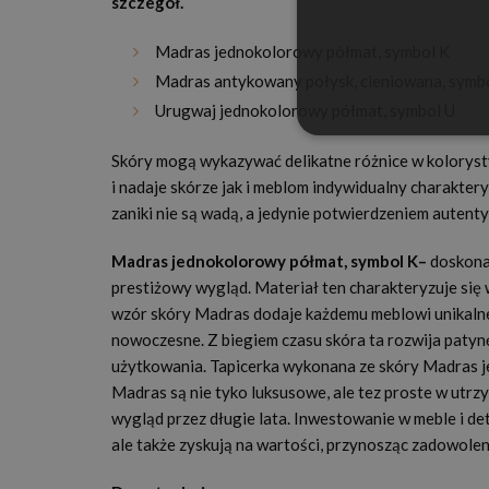
szczegół.
Madras jednokolorowy półmat, symbol K
Madras antykowany połysk, cieniowana, symbol
Urugwaj jednokolorowy półmat, symbol U
Skóry mogą wykazywać delikatne różnice w kolorysty
i nadaje skórze jak i meblom indywidualny charakter
zaniki nie są wadą, a jedynie potwierdzeniem autenty
Madras jednokolorowy półmat, symbol K–
doskonal
prestiżowy wygląd. Materiał ten charakteryzuje się
wzór skóry Madras dodaje każdemu meblowi unikalne
nowoczesne. Z biegiem czasu skóra ta rozwija patynę
użytkowania. Tapicerka wykonana ze skóry Madras je
Madras są nie tyko luksusowe, ale tez proste w utrz
wygląd przez długie lata. Inwestowanie w meble i de
ale także zyskują na wartości, przynosząc zadowoleni