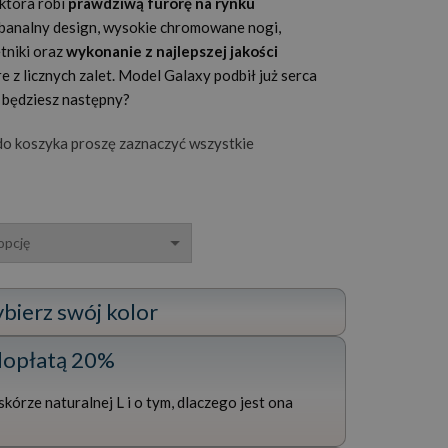
która robi
prawdziwą furorę na rynku
ebanalny design, wysokie chromowane nogi,
tniki oraz
wykonanie z najlepszej jakości
óre z licznych zalet. Model Galaxy podbił już serca
y będziesz następny?
o koszyka proszę zaznaczyć wszystkie
ybierz swój kolor
 dopłatą 20%
kórze naturalnej L i o tym, dlaczego jest ona