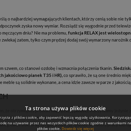
ślą o najbardziej wymagających klientach, którzy cenią sobie nie ty
odpoczynek zyska nowy wymiar. Rozsiądź się wygodnie przed telewizo
po męczącym dniu? Nie ma problemu,
funkcja RELAX jest wielostop
e zwlekaj zatem, tylko czym prędzej dodaj swój wymarzony narożnik 
m szwem, co stanowi ozdobę i wzmacnia połączenia tkanin.
Siedzisk
h jakościowo pianek T35 i HR),
co sprawiło, że są one średnio mię
 meble są solidnie wykonane, a cena idzie zawsze w parze z jakością
CH
Ta strona używa plików cookie
en, że otrzymujesz produkt
najwyższej jakości
. Korzystamy jedynie 
rzysta z plików cookie, aby zapewnić lepszą wygodę użytkowania. Korzystając 
l zyskuje na trwałości
. W porównaniu do innych producentów, my 
odę na używanie przez nas wszystkich plików cookie zgodnie z warunkami nas
alnej
, także boki oraz tył (poza funkcją spania). W naszej pracy kieru
plików cookie.
Dowiedz się więcej