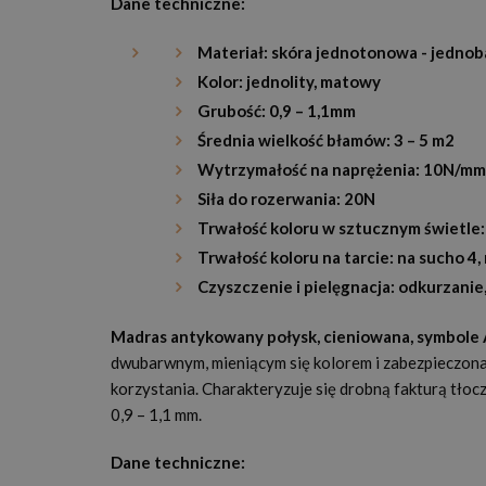
Dane techniczne:
Materiał: skóra jednotonowa - jedno
Kolor: jednolity, matowy
Grubość: 0,9 – 1,1mm
Średnia wielkość błamów: 3 – 5 m2
Wytrzymałość na naprężenia: 10N/m
Siła do rozerwania: 20N
Trwałość koloru w sztucznym świetle:
Trwałość koloru na tarcie: na sucho 4,
Czyszczenie i pielęgnacja: odkurzanie,
Madras antykowany połysk, cieniowana, symbole A
dwubarwnym, mieniącym się kolorem i zabezpieczona
korzystania. Charakteryzuje się drobną fakturą tło
0,9 – 1,1 mm.
Dane techniczne: