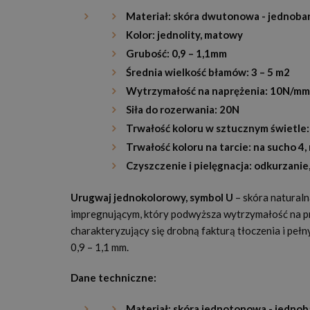
Materiał: skóra dwutonowa - jednob
Kolor: jednolity, matowy
Grubość: 0,9 – 1,1mm
Średnia wielkość błamów: 3 – 5 m2
Wytrzymałość na naprężenia: 10N/m
Siła do rozerwania: 20N
Trwałość koloru w sztucznym świetle:
Trwałość koloru na tarcie: na sucho 4,
Czyszczenie i pielęgnacja: odkurzanie,
Urugwaj jednokolorowy, symbol U
– skóra naturaln
impregnującym, który podwyższa wytrzymałość na pr
charakteryzujący się drobną fakturą tłoczenia i pe
0,9 – 1,1 mm.
Dane techniczne:
Materiał: skóra jednotonowa - jedno