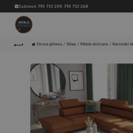
Zadzwoń:
793 713 209,
793 713 268
Strona główna
Sklep
Meble skórzane
Narożniki s