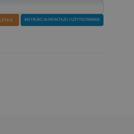
 RELAX 225x350 CM SKÓRA NATURALNA
INSTRUKCJA MONTAŻU I UŻYTKOWANIA
SZYKA