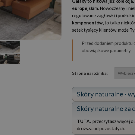
Galaxy
to
hitowa już kolekcja,
europejskim
. Nowoczesny i ni
regulowane zagłówki i podłokie
komponentów
, to tylko niekt
setek tysięcy klientów, może T
Przed dodaniem produktu d
obowiązkowe parametry.
Strona narożnika
Skóry naturalne - w
Skóry naturalne za
TUTAJ
przeczytasz więcej o s
droższa od pozostałych.