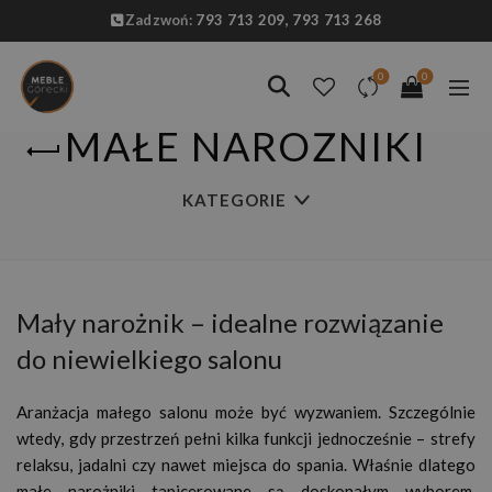
Zadzwoń:
793 713 209,
793 713 268
0
0
MAŁE NAROŻNIKI
KATEGORIE
Mały narożnik – idealne rozwiązanie
do niewielkiego salonu
Aranżacja małego salonu może być wyzwaniem. Szczególnie
wtedy, gdy przestrzeń pełni kilka funkcji jednocześnie – strefy
relaksu, jadalni czy nawet miejsca do spania. Właśnie dlatego
małe narożniki tapicerowane są doskonałym wyborem.