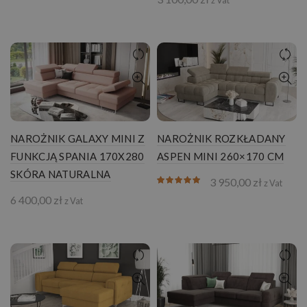
z Vat
NAROŻNIK GALAXY MINI Z
NAROŻNIK ROZKŁADANY
FUNKCJĄ SPANIA 170X280
ASPEN MINI 260×170 CM
SKÓRA NATURALNA
3 950,00
zł
z Vat
6 400,00
zł
z Vat