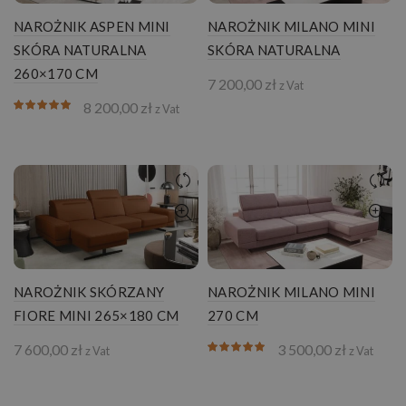
NAROŻNIK ASPEN MINI
NAROŻNIK MILANO MINI
SKÓRA NATURALNA
SKÓRA NATURALNA
260×170 CM
7 200,00
zł
z Vat
8 200,00
zł
z Vat
NAROŻNIK SKÓRZANY
NAROŻNIK MILANO MINI
FIORE MINI 265×180 CM
270 CM
7 600,00
zł
3 500,00
zł
z Vat
z Vat