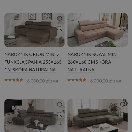
NAROŻNIK ORION MINI Z
NAROŻNIK ROYAL MINI
FUNKCJĄ SPANIA 255×165
260×160 CM SKÓRA
CM SKÓRA NATURALNA
NATURALNA
6 000,00
zł
6 000,00
zł
z Vat
z Vat