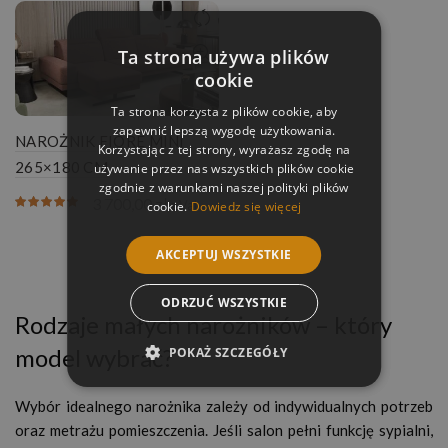
Ta strona używa plików
cookie
Ta strona korzysta z plików cookie, aby
zapewnić lepszą wygodę użytkowania.
NAROŻNIK FIORE MINI
Korzystając z tej strony, wyrażasz zgodę na
265×180 CM
używanie przez nas wszystkich plików cookie
zgodnie z warunkami naszej polityki plików
3 700,00
zł
z Vat
cookie.
Dowiedz się więcej
AKCEPTUJ WSZYSTKIE
ODRZUĆ WSZYSTKIE
Rodzaje małych narożników – który
model wybrać?
POKAŻ SZCZEGÓŁY
Wybór idealnego narożnika zależy od indywidualnych potrzeb
oraz metrażu pomieszczenia. Jeśli salon pełni funkcję sypialni,