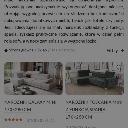
Pozwalają one maksymalnie wykorzystać dostępne miejsce,
oferując wygodną przestrzeń do siedzenia bez konieczności
dokupowania dodatkowych mebli, takich jak fotele czy pufy.
Jeśli zdecydujesz się na mały narożnik rozkładany z funkcją
spania, zyskasz praktyczne rozwiązanie, które w dzień pełni
rolę sofy, a w nocy zamienia się w wygodne łóżko.
Filtry
Strona główna
Sklep
Małe narożniki
NAROŻNIK GALAXY MINI
NAROŻNIK TOSCANIA MINI
170×280 CM
Z FUNKCJĄ SPANIA
170×250 CM
3 100,00
zł
z Vat
3 100,00
zł